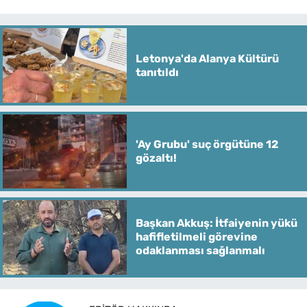
Letonya'da Alanya Kültürü
tanıtıldı
'Ay Grubu' suç örgütüne 12
gözaltı!
Başkan Akkuş: İtfaiyenin yükü
hafifletilmeli görevine
odaklanması sağlanmalı