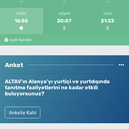
İKINDI
AKŞAM
YATSI
16:55
20:07
21:33
Aylık Vakitler
Anket
ALTAV’ın Alanya’yı yurtiçi ve yurtdışında
tanıtma faaliyetlerini ne kadar etkili
buluyorsunuz?
Ankete Katıl