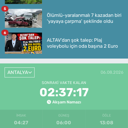
5
Ölümlü-yaralanmalı 7 kazadan biri
'yayaya çarpma' şeklinde oldu
6
ALTAV’dan şok talep: Plaj
voleybolu için oda başına 2 Euro
ANTALYA
06.08.2026
SONRAKI VAKTE KALAN
02:37:17
Akşam Namazı
İMSAK
GÜNEŞ
ÖĞLE
04:27
06:00
13:08