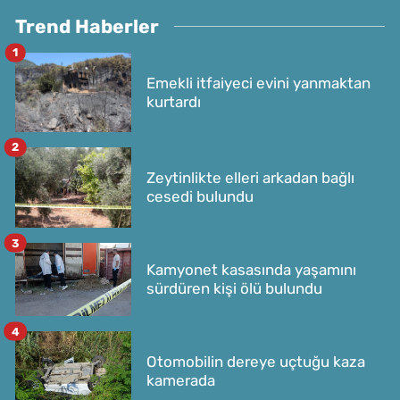
Trend Haberler
1
Emekli itfaiyeci evini yanmaktan
kurtardı
2
Zeytinlikte elleri arkadan bağlı
cesedi bulundu
3
Kamyonet kasasında yaşamını
sürdüren kişi ölü bulundu
4
Otomobilin dereye uçtuğu kaza
kamerada