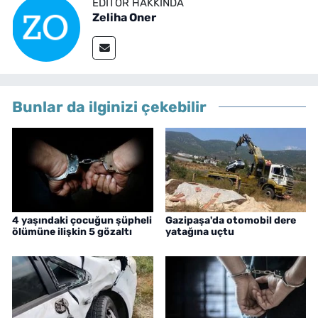
EDITÖR HAKKINDA
Zeliha Oner
Bunlar da ilginizi çekebilir
4 yaşındaki çocuğun şüpheli
Gazipaşa'da otomobil dere
ölümüne ilişkin 5 gözaltı
yatağına uçtu