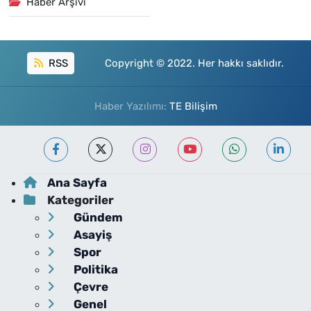
Haber Arşivi
RSS
Copyright © 2022. Her hakkı saklıdır.
Haber Yazılımı:
TE Bilişim
Ana Sayfa
Kategoriler
Gündem
Asayiş
Spor
Politika
Çevre
Genel