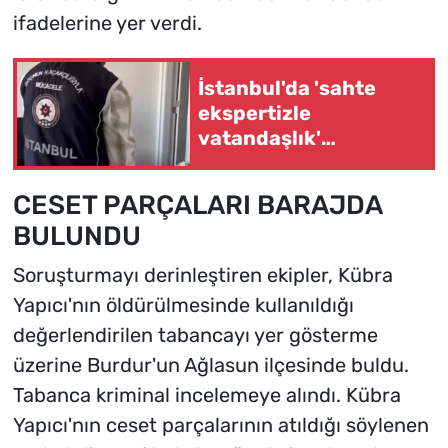
ifadelerine yer verdi.
İstanbul'da 'sahte
ekspertizle
vatandaşlık'
operasyonu... 2,5
milyar TL'lik
CESET PARÇALARI BARAJDA
usulsüzlük iddiası
BULUNDU
Soruşturmayı derinleştiren ekipler, Kübra
Yapıcı'nın öldürülmesinde kullanıldığı
değerlendirilen tabancayı yer gösterme
üzerine Burdur'un Ağlasun ilçesinde buldu.
Tabanca kriminal incelemeye alındı. Kübra
Yapıcı'nın ceset parçalarının atıldığı söylenen