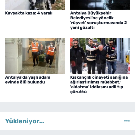
Kavşakta kaza: 4 yaralı
Antalya Büyükşehir
Belediyesi'ne yönelik
'rüşvet' soruşturmasında 2
yeni gözaltı
Antalya'da yaşlı adam
Kıskançlık cinayeti sanığına
evinde ölü bulundu
ağırlaştırılmış müebbet;
'aldatma' iddiasını adli tıp
çürüttü
Yükleniyor...