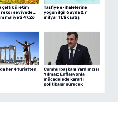
a çeltik üretim
Tasfiye e-ihalelerine
 rekor seviyede...
yoğun ilgi! 6 ayda 2,7
am maliyeti 47,26
milyar TL'lik satış
da her 4 turistten
Cumhurbaşkanı Yardımcısı
Yılmaz: Enflasyonla
mücadelede kararlı
politikalar sürecek