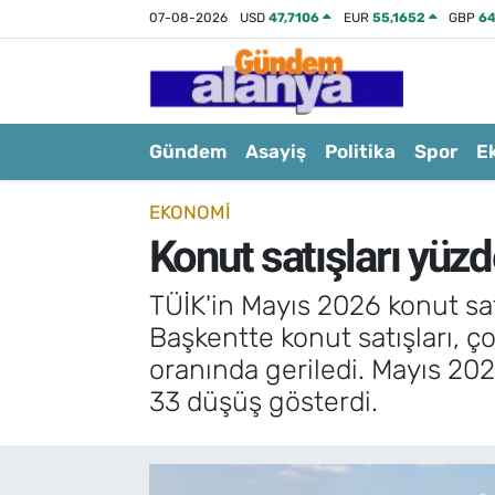
07-08-2026
USD
47,7106
EUR
55,1652
GBP
64
Gündem
Asayiş
Politika
Spor
E
EKONOMI
Konut satışları yüz
TÜİK'in Mayıs 2026 konut sat
Başkentte konut satışları, ço
oranında geriledi. Mayıs 2025
33 düşüş gösterdi.