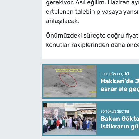
gerekiyor. Asıl eğilim, Haziran ay
ertelenen talebin piyasaya yan
anlaşılacak.
Önümüzdeki süreçte doğru fiyatl
konutlar rakiplerinden daha önc
EDITÖRÜN SEÇTIĞI
Hakkari'de J
esrar ele geç
EDITÖRÜN SEÇTIĞI
Bakan Göktaş
istikrarın g