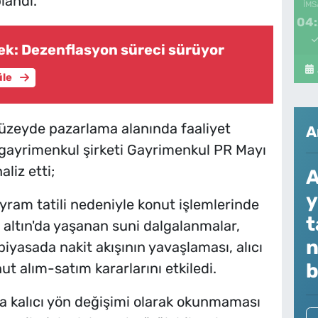
andı​.
İMS
04
k: Dezenflasyon süreci sürüyor
üle
düzeyde pazarlama alanında faaliyet
A
gayrimenkul şirketi Gayrimenkul PR Mayı
aliz etti;
A
y
ayram tatili nedeniyle konut işlemlerinde
t
, altın'da yaşanan suni dalgalanmalar,
n
, piyasada nakit akışının yavaşlaması, alıcı
b
t alım-satım kararlarını etkiledi.
na kalıcı yön değişimi olarak okunmaması