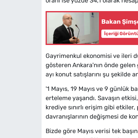
oranı ise yüzde 34,1 olarak hesapl
Bakan Şimşe
İçeriği Görünt
Gayrimenkul ekonomisi ve ileri 
gösteren Ankara'nın önde gelen 
ayı konut satışlarını şu şekilde an
'1 Mayıs, 19 Mayıs ve 9 günlük b
erteleme yaşandı. Savaşın etkisi
krediye sınırlı erişim gibi etkiler
davranışlarının değişmesi de konu
Bizde göre Mayıs verisi tek başı