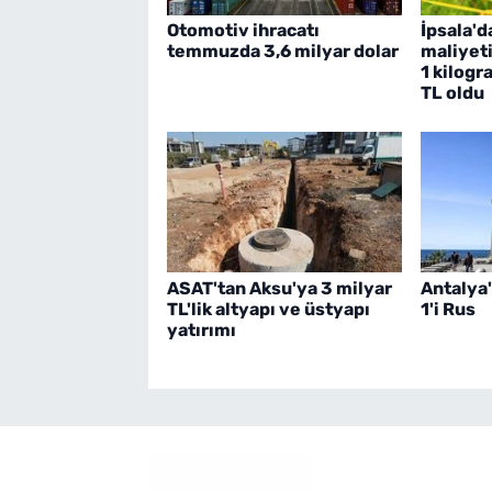
Otomotiv ihracatı
İpsala'd
temmuzda 3,6 milyar dolar
maliyeti
1 kilogr
TL oldu
ASAT'tan Aksu'ya 3 milyar
Antalya'
TL'lik altyapı ve üstyapı
1'i Rus
yatırımı