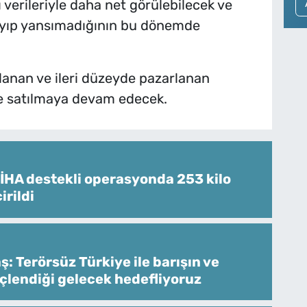
ı verileriyle daha net görülebilecek ve
sıyıp yansımadığının bu dönemde
anan ve ileri düzeyde pazarlanan
e satılmaya devam edecek.​
İHA destekli operasyonda 253 kilo
irildi
: Terörsüz Türkiye ile barışın ve
üçlendiği gelecek hedefliyoruz