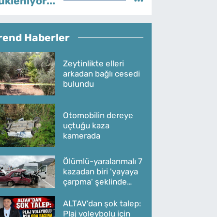
ükleniyor...
rend Haberler
Zeytinlikte elleri
arkadan bağlı cesedi
bulundu
Otomobilin dereye
uçtuğu kaza
kamerada
Ölümlü-yaralanmalı 7
kazadan biri 'yayaya
çarpma' şeklinde
oldu
ALTAV’dan şok talep:
Plaj voleybolu için