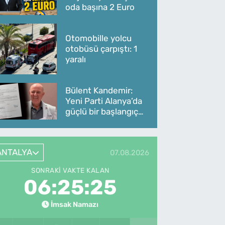
oda başına 2 Euro
Otomobille yolcu
otobüsü çarpıştı: 1
yaralı
Bülent Kandemir:
Yeni Parti Alanya’da
güçlü bir başlangıç
yaptı
ANTALYA
07.08.2026
SONRAKI VAKTE KALAN
06:25:25
İmsak Namazı