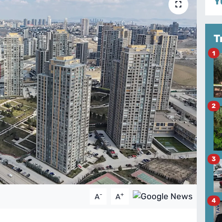
Y
T
1
2
3
-
+
A
A
4