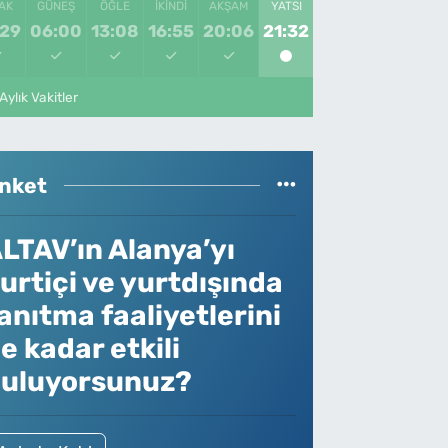
AK
GÜNEŞ
ÖĞLE
İKINDI
AKŞAM
YATSI
:29
06:00
13:08
16:55
20:06
21:32
Aylık Vakitler
nket
LTAV’ın Alanya’yı
urtiçi ve yurtdışında
anıtma faaliyetlerini
e kadar etkili
uluyorsunuz?