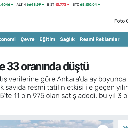
,4046
ALTIN
6648.99
BİST
13.773
BTC
65.130,04
Foto G
konomi
Çevre
Eğitim
Sağlık
Resmi Reklamlar
de 33 oranında düştü
ış verilerine göre Ankara'da ay boyunca 8
k sayıda resmi tatilin etkisi ile geçen yı
'te 11 bin 975 olan satış adedi, bu yıl 3