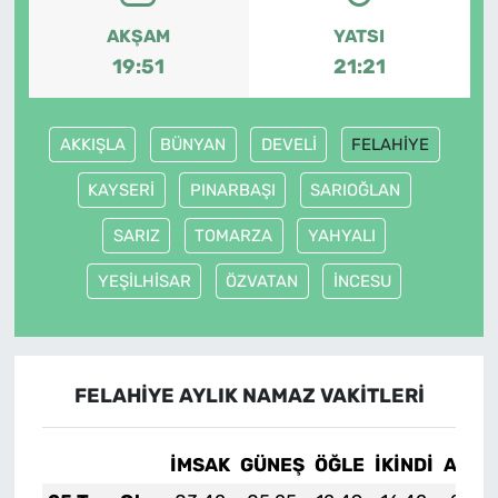
AKŞAM
YATSI
19:51
21:21
AKKIŞLA
BÜNYAN
DEVELİ
FELAHİYE
KAYSERİ
PINARBAŞI
SARIOĞLAN
SARIZ
TOMARZA
YAHYALI
YEŞİLHİSAR
ÖZVATAN
İNCESU
FELAHİYE AYLIK NAMAZ VAKITLERI
İMSAK
GÜNEŞ
ÖĞLE
İKINDI
AKŞA