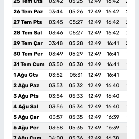
25 Tem Cts
03:42
05:25
12:49
16:42
20:0
26 Tem Paz
03:44
05:26
12:49
16:42
20:0
27 Tem Pts
03:45
05:27
12:49
16:42
20:0
28 Tem Sal
03:46
05:27
12:49
16:42
20:0
29 Tem Çar
03:48
05:28
12:49
16:41
20:0
30 Tem Per
03:49
05:29
12:49
16:41
19:5
31 Tem Cum
03:50
05:30
12:49
16:41
19:5
1 Ağu Cts
03:52
05:31
12:49
16:41
19:5
2 Ağu Paz
03:53
05:32
12:49
16:40
19:5
3 Ağu Pts
03:54
05:33
12:49
16:40
19:5
4 Ağu Sal
03:56
05:34
12:49
16:40
19:5
5 Ağu Çar
03:57
05:35
12:49
16:39
19:5
6 Ağu Per
03:58
05:35
12:49
16:39
19:5
7 Ağu Cum
04:00
05:36
12:49
16:38
19:51