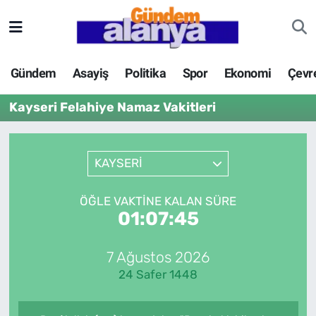
Gündem
Asayiş
Politika
Spor
Ekonomi
Çevr
Kayseri Felahiye Namaz Vakitleri
KAYSERİ
ÖĞLE VAKTINE KALAN SÜRE
01:07:45
7 Ağustos 2026
24 Safer 1448