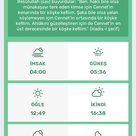
Resûlullah (sav) buyurdular: "Ben, haklı bile olsa
münakaşayı terk eden kimse için Cennet'in
kenarında bir köşke kefilim. Şaka bile olsa yalan
söylemeyen için Cennet'in ortasında bir köşke
kefilim. Ahlâkını güzelleştiren için de Cennet'in en
üst derecesinde bir köşke kefilim." (Hadis-i şerif)
İMSAK
GÜNEŞ
04:00
05:36
ÖĞLE
İKINDI
12:49
16:38