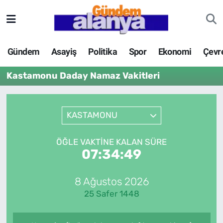
Gündem
Asayiş
Politika
Spor
Ekonomi
Çevr
Kastamonu Daday Namaz Vakitleri
KASTAMONU
ÖĞLE VAKTINE KALAN SÜRE
07:34:49
8 Ağustos 2026
25 Safer 1448