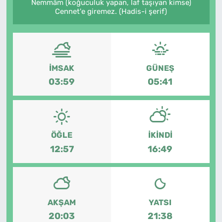
Nemmâm (koğuculuk yapan, laf taşıyan kimse)
Cennet'e giremez. (Hadis-i şerif)
İMSAK
GÜNEŞ
03:59
05:41
ÖĞLE
İKINDI
12:57
16:49
AKŞAM
YATSI
20:03
21:38