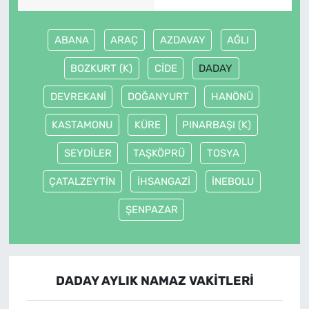
ABANA
ARAÇ
AZDAVAY
AĞLI
BOZKURT (K)
CİDE
DADAY
DEVREKANİ
DOĞANYURT
HANÖNÜ
KASTAMONU
KÜRE
PINARBAŞI (K)
SEYDİLER
TAŞKÖPRÜ
TOSYA
ÇATALZEYTİN
İHSANGAZİ
İNEBOLU
ŞENPAZAR
DADAY AYLIK NAMAZ VAKITLERI