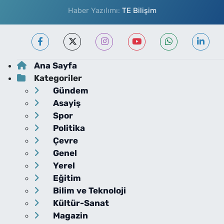
Haber Yazılımı:
TE Bilişim
Ana Sayfa
Kategoriler
Gündem
Asayiş
Spor
Politika
Çevre
Genel
Yerel
Eğitim
Bilim ve Teknoloji
Kültür-Sanat
Magazin