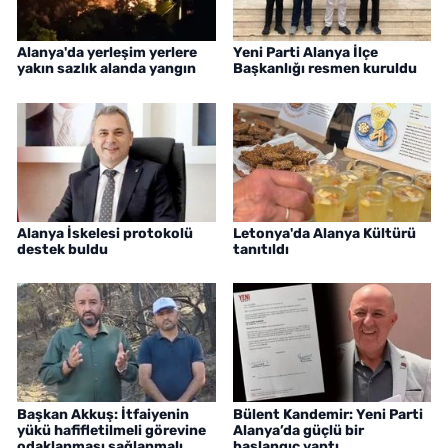
Alanya'da yerleşim yerlere
Yeni Parti Alanya İlçe
yakın sazlık alanda yangın
Başkanlığı resmen kuruldu
Alanya İskelesi protokolü
Letonya'da Alanya Kültürü
destek buldu
tanıtıldı
Başkan Akkuş: İtfaiyenin
Bülent Kandemir: Yeni Parti
yükü hafifletilmeli görevine
Alanya’da güçlü bir
odaklanması sağlanmalı
başlangıç yaptı