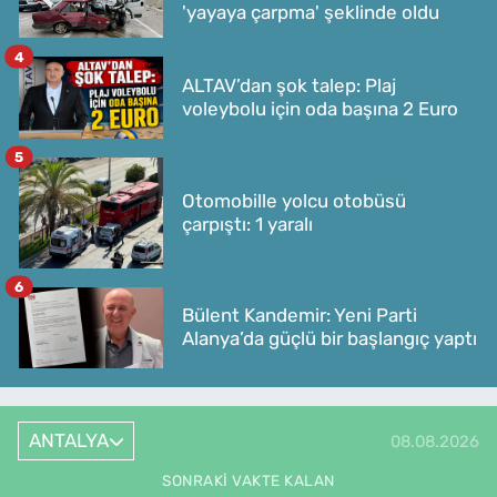
'yayaya çarpma' şeklinde oldu
4
ALTAV’dan şok talep: Plaj
voleybolu için oda başına 2 Euro
5
Otomobille yolcu otobüsü
çarpıştı: 1 yaralı
6
Bülent Kandemir: Yeni Parti
Alanya’da güçlü bir başlangıç yaptı
ANTALYA
08.08.2026
SONRAKI VAKTE KALAN