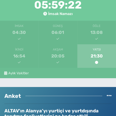
05:59:22
İmsak Namazı
İMSAK
GÜNEŞ
ÖĞLE
04:30
06:01
13:08
İKINDI
AKŞAM
YATSI
16:54
20:05
21:30
Aylık Vakitler
Anket
ALTAV’ın Alanya’yı yurtiçi ve yurtdışında