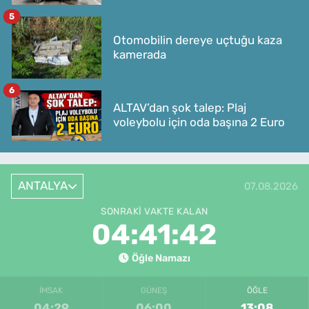
5
Otomobilin dereye uçtuğu kaza
kamerada
6
ALTAV’dan şok talep: Plaj
voleybolu için oda başına 2 Euro
ANTALYA
07.08.2026
SONRAKI VAKTE KALAN
04:41:42
Öğle Namazı
İMSAK
GÜNEŞ
ÖĞLE
04:29
06:00
13:08