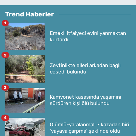
Trend Haberler
1
Emekli itfaiyeci evini yanmaktan
kurtardı
2
Zeytinlikte elleri arkadan bağlı
cesedi bulundu
3
Kamyonet kasasında yaşamını
sürdüren kişi ölü bulundu
4
Ölümlü-yaralanmalı 7 kazadan biri
'yayaya çarpma' şeklinde oldu