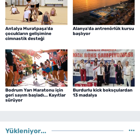
Antalya Muratpaşa'da
Alanya'da antrenörlük kursu
çocukların gelişimine
başlıyor
cimnastik desteği
Bodrum Yarı Maratonu için
Burdurlu kick boksçulardan
geri sayım başladı... Kayıtlar
13 madalya
sürüyor
Yükleniyor...