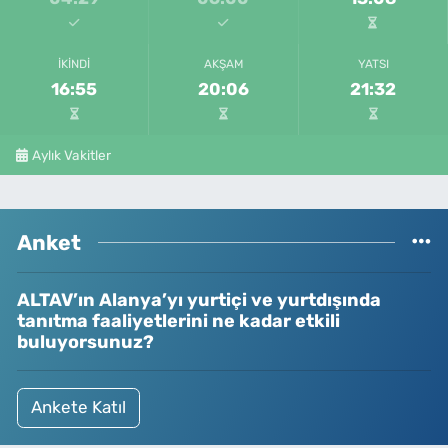
İKINDI
AKŞAM
YATSI
16:55
20:06
21:32
Aylık Vakitler
Anket
ALTAV’ın Alanya’yı yurtiçi ve yurtdışında
tanıtma faaliyetlerini ne kadar etkili
buluyorsunuz?
Ankete Katıl