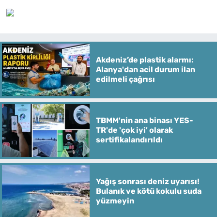
Akdeniz’de plastik alarmı:
Alanya'dan acil durum ilan
edilmeli çağrısı
TBMM'nin ana binası YES-
TR'de 'çok iyi' olarak
sertifikalandırıldı
Yağış sonrası deniz uyarısı!
Bulanık ve kötü kokulu suda
yüzmeyin