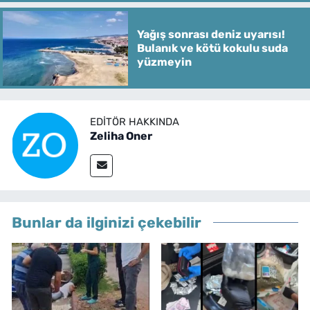
Yağış sonrası deniz uyarısı!
Bulanık ve kötü kokulu suda
yüzmeyin
EDITÖR HAKKINDA
Zeliha Oner
Bunlar da ilginizi çekebilir