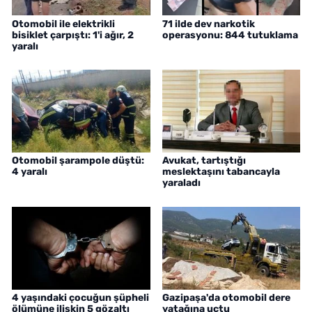
Otomobil ile elektrikli
71 ilde dev narkotik
bisiklet çarpıştı: 1'i ağır, 2
operasyonu: 844 tutuklama
yaralı
Otomobil şarampole düştü:
Avukat, tartıştığı
4 yaralı
meslektaşını tabancayla
yaraladı
4 yaşındaki çocuğun şüpheli
Gazipaşa'da otomobil dere
ölümüne ilişkin 5 gözaltı
yatağına uçtu