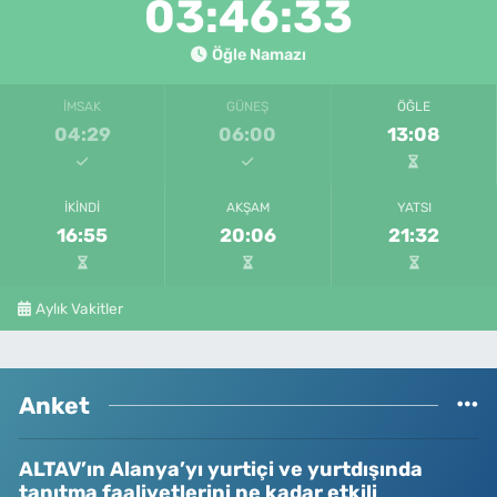
03:46:33
Öğle Namazı
İMSAK
GÜNEŞ
ÖĞLE
04:29
06:00
13:08
İKINDI
AKŞAM
YATSI
16:55
20:06
21:32
Aylık Vakitler
Anket
ALTAV’ın Alanya’yı yurtiçi ve yurtdışında
tanıtma faaliyetlerini ne kadar etkili