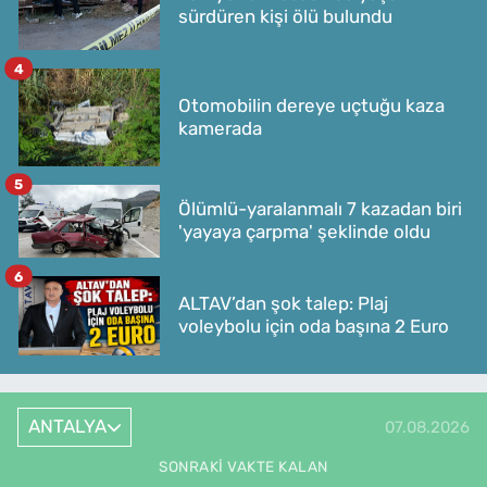
sürdüren kişi ölü bulundu
4
Otomobilin dereye uçtuğu kaza
kamerada
5
Ölümlü-yaralanmalı 7 kazadan biri
'yayaya çarpma' şeklinde oldu
6
ALTAV’dan şok talep: Plaj
voleybolu için oda başına 2 Euro
ANTALYA
07.08.2026
SONRAKI VAKTE KALAN