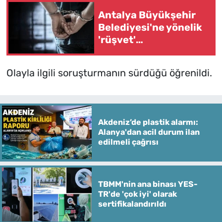
Antalya Büyükşehir
Belediyesi'ne yönelik
'rüşvet'
soruşturmasında 2
yeni gözaltı
Olayla ilgili soruşturmanın sürdüğü öğrenildi.
Akdeniz’de plastik alarmı:
Alanya'dan acil durum ilan
edilmeli çağrısı
TBMM'nin ana binası YES-
TR'de 'çok iyi' olarak
sertifikalandırıldı