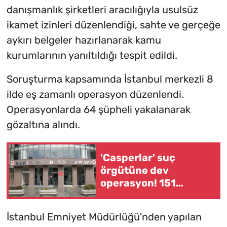
danışmanlık şirketleri aracılığıyla usulsüz
ikamet izinleri düzenlendiği, sahte ve gerçeğe
aykırı belgeler hazırlanarak kamu
kurumlarının yanıltıldığı tespit edildi.
Soruşturma kapsamında İstanbul merkezli 8
ilde eş zamanlı operasyon düzenlendi.
Operasyonlarda 64 şüpheli yakalanarak
gözaltına alındı.
'Casperlar' suç
örgütüne dev
operasyon! 151
şüpheli hakkında dava
açıldı
İstanbul Emniyet Müdürlüğü'nden yapılan