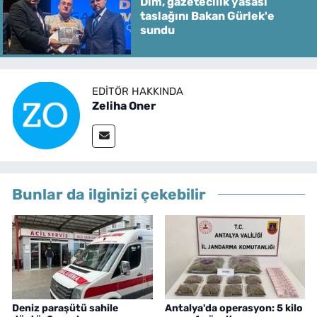
Dim, gazetecilik yasası
taslağını Bakan Gürlek'e
sundu
EDITÖR HAKKINDA
Zeliha Oner
Bunlar da ilginizi çekebilir
Deniz paraşütü sahile
Antalya'da operasyon: 5 kilo