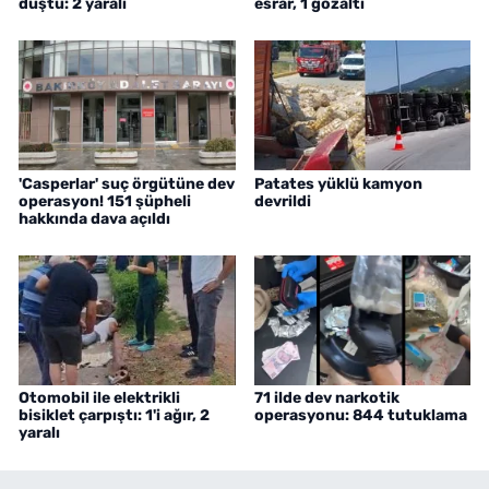
düştü: 2 yaralı
esrar, 1 gözaltı
'Casperlar' suç örgütüne dev
Patates yüklü kamyon
operasyon! 151 şüpheli
devrildi
hakkında dava açıldı
Otomobil ile elektrikli
71 ilde dev narkotik
bisiklet çarpıştı: 1'i ağır, 2
operasyonu: 844 tutuklama
yaralı