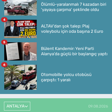
Ölümlü-yaralanmalı 7 kazadan biri
'yayaya çarpma' şeklinde oldu
4
ALTAV’dan şok talep: Plaj
voleybolu için oda başına 2 Euro
5
Bülent Kandemir: Yeni Parti
Alanya’da güçlü bir başlangıç yaptı
6
Otomobille yolcu otobüsü
çarpıştı: 1 yaralı
ANTALYA
09.08.2026