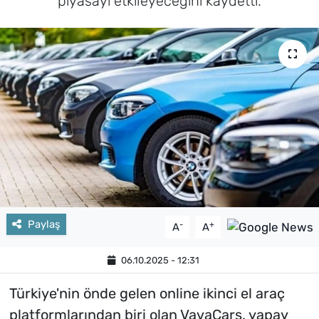
piyasayı etkileyeceğini kaydetti.
Paylaş
-
+
A
A
06.10.2025 - 12:31
Türkiye'nin önde gelen online ikinci el araç
platformlarından biri olan VavaCars, yapay