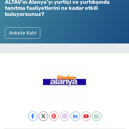
ALTAV’ın Alanya’yı yurtiçi ve yurtdışında
tanıtma faaliyetlerini ne kadar etkili
buluyorsunuz?
Ankete Katıl