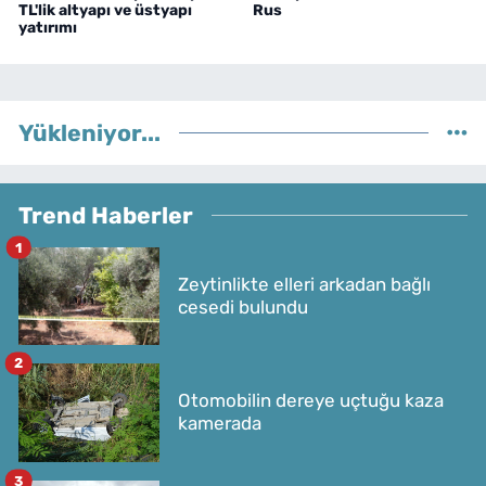
TL'lik altyapı ve üstyapı
Rus
yatırımı
Yükleniyor...
Trend Haberler
1
Zeytinlikte elleri arkadan bağlı
cesedi bulundu
2
Otomobilin dereye uçtuğu kaza
kamerada
3