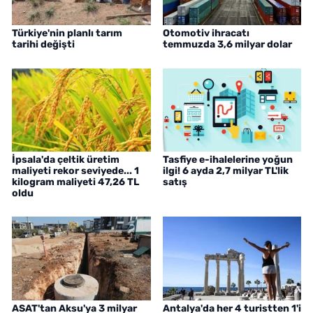
Türkiye'nin planlı tarım
Otomotiv ihracatı
tarihi değişti
temmuzda 3,6 milyar dolar
İpsala'da çeltik üretim
Tasfiye e-ihalelerine yoğun
maliyeti rekor seviyede... 1
ilgi! 6 ayda 2,7 milyar TL'lik
kilogram maliyeti 47,26 TL
satış
oldu
ASAT'tan Aksu'ya 3 milyar
Antalya'da her 4 turistten 1'i