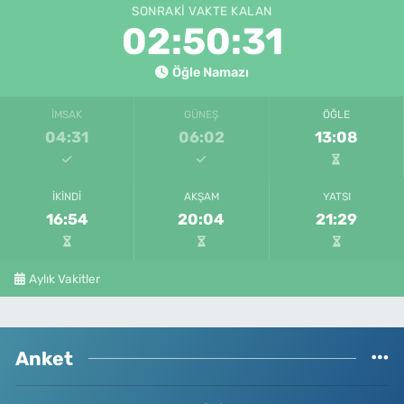
SONRAKI VAKTE KALAN
02:50:31
Öğle Namazı
İMSAK
GÜNEŞ
ÖĞLE
04:31
06:02
13:08
İKINDI
AKŞAM
YATSI
16:54
20:04
21:29
Aylık Vakitler
Anket