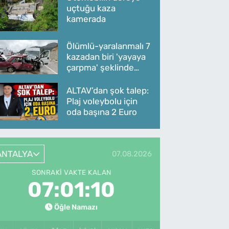
uçtuğu kaza
kamerada
Ölümlü-yaralanmalı 7
kazadan biri 'yayaya
çarpma' şeklinde
oldu
ALTAV’dan şok talep:
Plaj voleybolu için
oda başına 2 Euro
ANTALYA
07.08.2026
SONRAKI VAKTE KALAN
07:01:10
Öğle Namazı