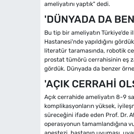
ameliyatını yaptık" dedi.
'DÜNYADA DA BEN
Bu tip bir ameliyatın Türkiye'de 
Hastanesi'nde yapıldığını gördükl
literatür taramasında, robotik 
prostat tümörü cerrahisinin eş za
gördük. Dünyada da benzer örneğ
'AÇIK CERRAHİ OL
Açık cerrahide ameliyatın 8-9 sa
komplikasyonların yüksek, iyileş
süreceğini ifade eden Prof. Dr. A
operasyonun tamamlandığına vurg
anestezi, hastanın uyuması, uya