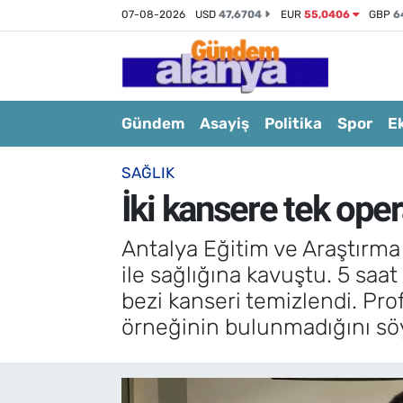
07-08-2026
USD
47,6704
EUR
55,0406
GBP
6
Gündem
Asayiş
Politika
Spor
E
SAĞLIK
İki kansere tek ope
Antalya Eğitim ve Araştırma
ile sağlığına kavuştu. 5 sa
bezi kanseri temizlendi. Prof
örneğinin bulunmadığını söy