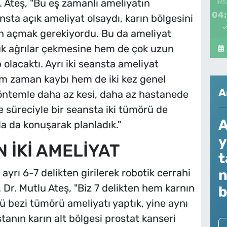
. Ateş, "Bu eş zamanlı ameliyatın
İMS
04
ansta açık ameliyat olsaydı, karın bölgesini
n açmak gerekiyordu. Bu da ameliyat
k ağrılar çekmesine hem de çok uzun
lacaktı. Ayrı iki seansta ameliyat
hem zaman kaybı hem de iki kez genel
A
 yöntemle daha az kesi, daha az hastanede
me süreciyle bir seansta iki tümörü de
A
a da konuşarak planladık."
y
 İKİ AMELİYAT
t
n
ayrı 6-7 delikten girilerek robotik cerrahi
 Dr. Mutlu Ateş, "Biz 7 delikten hem karnın
b
ü bezi tümörü ameliyatı yaptık, yine aynı
anın karın alt bölgesi prostat kanseri