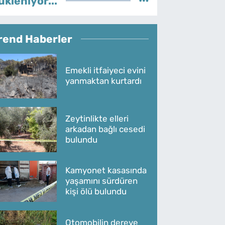
ükleniyor...
rend Haberler
Emekli itfaiyeci evini
yanmaktan kurtardı
Zeytinlikte elleri
arkadan bağlı cesedi
bulundu
Kamyonet kasasında
yaşamını sürdüren
kişi ölü bulundu
Otomobilin dereye