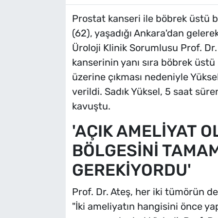
Prostat kanseri ile böbrek üstü b
(62), yaşadığı Ankara'dan gelere
Üroloji Klinik Sorumlusu Prof. D
kanserinin yanı sıra böbrek üstü
üzerine çıkması nedeniyle Yükse
verildi. Sadık Yüksel, 5 saat sü
kavuştu.
'AÇIK AMELİYAT O
BÖLGESİNİ TAMA
GEREKİYORDU'
Prof. Dr. Ateş, her iki tümörün d
"İki ameliyatın hangisini önce y