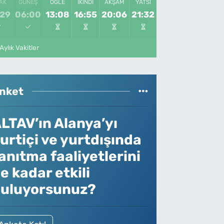
AK
GÜNEŞ
ÖĞLE
İKINDI
AKŞAM
YATSI
:29
06:00
13:08
16:55
20:06
21:32
Aylık Vakitler
nket
LTAV’ın Alanya’yı
urtiçi ve yurtdışında
anıtma faaliyetlerini
e kadar etkili
uluyorsunuz?