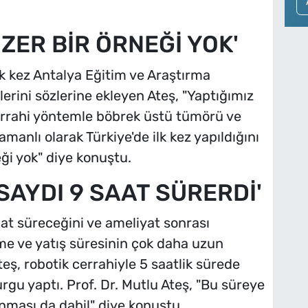
ZER BİR ÖRNEĞİ YOK'
ilk kez Antalya Eğitim ve Araştırma
erini sözlerine ekleyen Ateş, "Yaptığımız
cerrahi yöntemle böbrek üstü tümörü ve
manlı olarak Türkiye'de ilk kez yapıldığını
i yok" diye konuştu.
SAYDI 9 SAAT SÜRERDİ'
at süreceğini ve ameliyat sonrası
me ve yatış süresinin çok daha uzun
teş, robotik cerrahiyle 5 saatlik sürede
u yaptı. Prof. Dr. Mutlu Ateş, "Bu süreye
nması da dahil" diye konuştu.