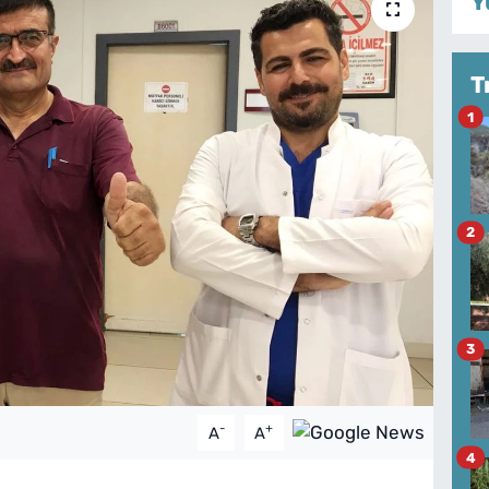
Y
T
1
2
3
-
+
A
A
4