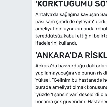
'KORKTUĞUMU SÖ
Antalya'da sağlığına kavuşan Sa
nasılsam şimdi de öyleyim" dedi
ameliyatının aynı zamanda roboti
tereddütsüz kabul ettiğini beli
ifadelerini kullandı.
'ANKARA'DA RİSKL
Ankara'da başvurduğu doktorların
yapılamayacağını ve bunun riskli 
Yüksel, "Gelinim bu hastanede he
burada ameliyat olmak konusund
'yüzde 1 şansın var’ deselerdi b
hocama çok güvendim. Hastaned