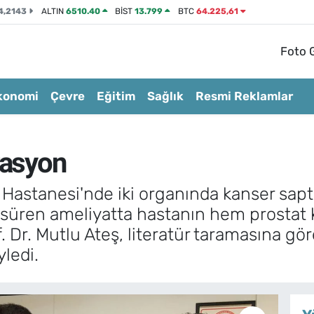
4,2143
ALTIN
6510.40
BİST
13.799
BTC
64.225,61
Foto G
konomi
Çevre
Eğitim
Sağlık
Resmi Reklamlar
rasyon
 Hastanesi'nde iki organında kanser sapt
at süren ameliyatta hastanın hem prostat
. Dr. Mutlu Ateş, literatür taramasına gö
ledi.