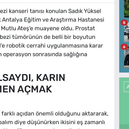
ezi kanseri tanısı konulan Sadık Yüksel
k Antalya Eğitim ve Araştırma Hastanesi
5
r. Mutlu Ateş'e muayene oldu. Prostat
 bezi tümörünün de belli bir boyutun
l'e robotik cerrahi uygulanmasına karar
6
ren operasyon sonrasında sağlığına
LSAYDI, KARIN
MEN AÇMAK
e farklı açıdan önemli olduğunu aktararak,
apalım diye düşünürken ikisini eş zamanlı