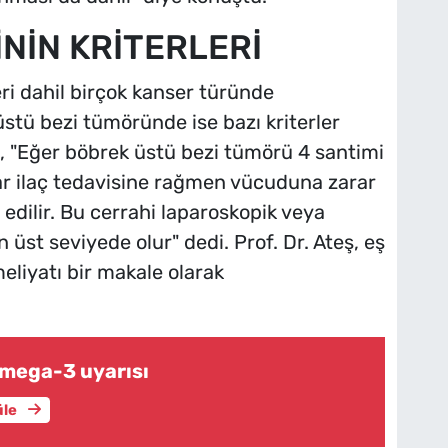
NİN KRİTERLERİ
ri dahil birçok kanser türünde
stü bezi tümöründe ise bazı kriterler
, "Eğer böbrek üstü bezi tümörü 4 santimi
r ilaç tedavisine rağmen vücuduna zarar
edilir. Bu cerrahi laparoskopik veya
 üst seviyede olur" dedi. Prof. Dr. Ateş, eş
eliyatı bir makale olarak
 omega-3 uyarısı
üle