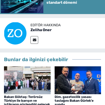
standart dönemi
EDITÖR HAKKINDA
Zeliha Oner
Bunlar da ilginizi çekebilir
Bakan Göktaş: Terörsüz
Dim, gazetecilik yasası
Türkiye ile barışın ve
taslağını Bakan Gürlek'e
istikrarın güçlendiği gelecek
sundu