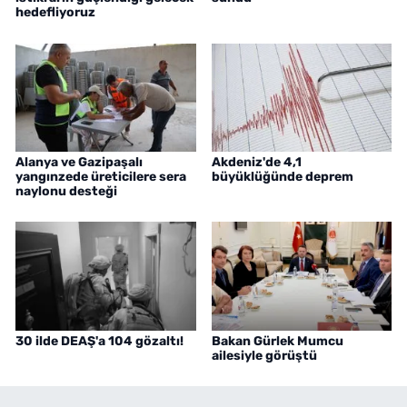
hedefliyoruz
Alanya ve Gazipaşalı
Akdeniz'de 4,1
yangınzede üreticilere sera
büyüklüğünde deprem
naylonu desteği
30 ilde DEAŞ'a 104 gözaltı!
Bakan Gürlek Mumcu
ailesiyle görüştü