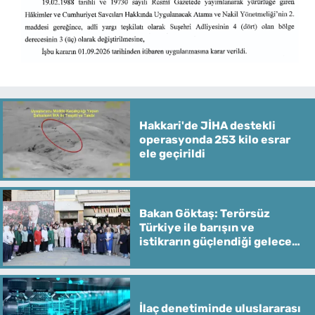
Hakkari'de JİHA destekli
operasyonda 253 kilo esrar
ele geçirildi
Bakan Göktaş: Terörsüz
Türkiye ile barışın ve
istikrarın güçlendiği gelecek
hedefliyoruz
İlaç denetiminde uluslararası