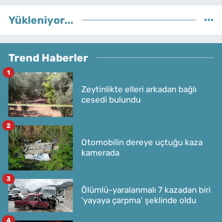
Yükleniyor...
Trend Haberler
1
Zeytinlikte elleri arkadan bağlı
cesedi bulundu
2
Otomobilin dereye uçtuğu kaza
kamerada
3
Ölümlü-yaralanmalı 7 kazadan biri
'yayaya çarpma' şeklinde oldu
4