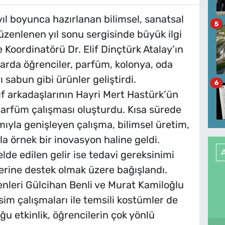
ıl boyunca hazırlanan bilimsel, sanatsal
5
üzenlenen yıl sonu sergisinde büyük ilgi
Koordinatörü Dr. Elif Dinçtürk Atalay’ın
arda öğrenciler, parfüm, kolonya, oda
 sabun gibi ürünler geliştirdi.
6
ıf arkadaşlarının Hayri Mert Hastürk’ün
 parfüm çalışması oluşturdu. Kısa sürede
ımıyla genişleyen çalışma, bilimsel üretim,
la örnek bir inovasyon haline geldi.
elde edilen gelir ise tedavi gereksinimi
erine destek olmak üzere bağışlandı.
nleri Gülcihan Benli ve Murat Kamiloğlu
m çalışmaları ile temsili kostümler de
uğu etkinlik, öğrencilerin çok yönlü