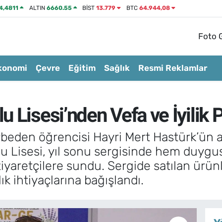
4,4811
ALTIN
6660.55
BİST
13.779
BTC
64.944,08
Foto G
konomi
Çevre
Eğitim
Sağlık
Resmi Reklamlar
 Lisesi’nden Vefa ve İyilik P
ybeden öğrencisi Hayri Mert Hastürk’ün a
 Lisesi, yıl sonu sergisinde hem duygus
ziyaretçilere sundu. Sergide satılan ürün
k ihtiyaçlarına bağışlandı.