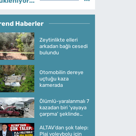
ükleniyor...
rend Haberler
Zeytinlikte elleri
arkadan bağlı cesedi
bulundu
Otomobilin dereye
uçtuğu kaza
kamerada
Ölümlü-yaralanmalı 7
kazadan biri 'yayaya
çarpma' şeklinde
oldu
ALTAV’dan şok talep:
Plaj voleybolu için