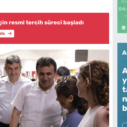
İMS
04
çin resmi tercih süreci başladı
üle
A
A
y
t
n
b