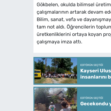
Gökbelen, okulda bilimsel üretim
çalışmalarının artarak devam ede
Bilim, sanat, vefa ve dayanışmayı
tam not aldı. Öğrencilerin toplums
üretkenliklerini ortaya koyan pro
çalışmaya imza attı.
EDITÖRÜN SEÇTIĞI
Kayseri Ulus
insanlarını 
EDITÖRÜN SEÇTIĞI
Gecekondu y