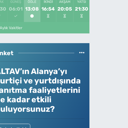
AK
GÜNEŞ
ÖĞLE
İKINDI
AKŞAM
YATSI
:30
06:01
13:08
16:54
20:05
21:30
Aylık Vakitler
nket
LTAV’ın Alanya’yı
urtiçi ve yurtdışında
anıtma faaliyetlerini
e kadar etkili
uluyorsunuz?