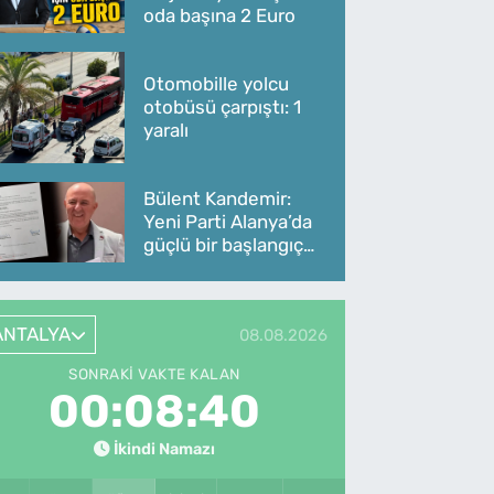
oda başına 2 Euro
Otomobille yolcu
otobüsü çarpıştı: 1
yaralı
Bülent Kandemir:
Yeni Parti Alanya’da
güçlü bir başlangıç
yaptı
ANTALYA
08.08.2026
SONRAKI VAKTE KALAN
00:08:40
İkindi Namazı