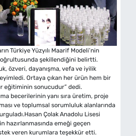
arın Türkiye Yüzyılı Maarif Modeli’nin
rultusunda şekillendiğini belirtti.
k, özveri, dayanışma, vefa ve iyilik
eyimledi. Ortaya çıkan her ürün hem bir
r eğitiminin sonucudur” dedi.
rma becerilerinin yanı sıra üretim, proje
lışması ve toplumsal sorumluluk alanlarında
vurguladı.Hasan Çolak Anadolu Lisesi
in hazırlanmasında emeği geçen
tek veren kurumlara teşekkür etti.