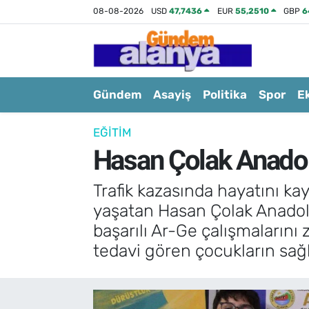
08-08-2026
USD
47,7436
EUR
55,2510
GBP
6
Gündem
Asayiş
Politika
Spor
E
EĞITIM
Hasan Çolak Anadolu
Trafik kazasında hayatını ka
yaşatan Hasan Çolak Anadolu
başarılı Ar-Ge çalışmalarını 
tedavi gören çocukların sağlı