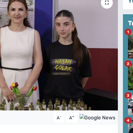
Y
T
1
2
3
-
+
A
A
4