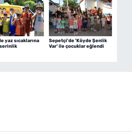
e yaz sıcaklarına
Sepetçi'de 'Köyde Şenlik
serinlik
Var' ile çocuklar eğlendi