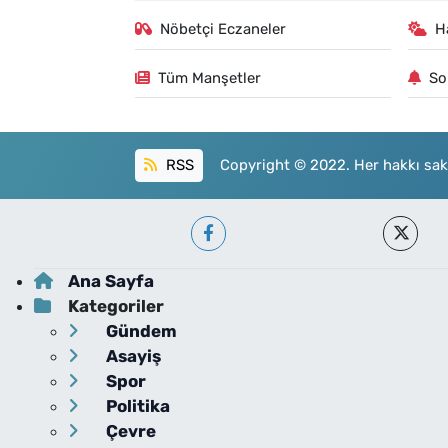
Nöbetçi Eczaneler
H
Tüm Manşetler
So
RSS
Copyright © 2022. Her hakkı sakl
Ana Sayfa
Kategoriler
Gündem
Asayiş
Spor
Politika
Çevre