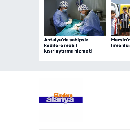
Antalya'da sahipsiz
Mersin'd
kedilere mobil
limonlu 
kısırlaştırma hizmeti