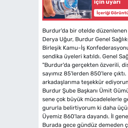
için uyarı
İçeriği Görünt
Burdur'da bir otelde düzenlenen 
Derya Uğur, Burdur Genel Sağlık
Birleşik Kamu-İş Konfederasyon
sendika üyeleri katıldı. Genel Sa
"Burdur'da gerçekten özverili, dis
sayımız 85'lerden 850'lere çıkt
arkadaşlarıma teşekkür ediyorum
Burdur Şube Başkanı Ümit Gümü
sene çok büyük mücadelelerle geçt
gururla belirtiyorum ki daha üç
Üyemiz 860'lara dayandı. İl gene
Burada gece gündüz demeden ço