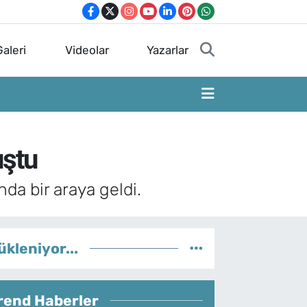
aleri
Videolar
Yazarlar
uştu
da bir araya geldi.
ükleniyor...
rend Haberler