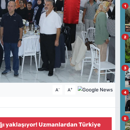
1
2
3
-
+
A
A
4
5
ağı yaklaşıyor! Uzmanlardan Türkiye