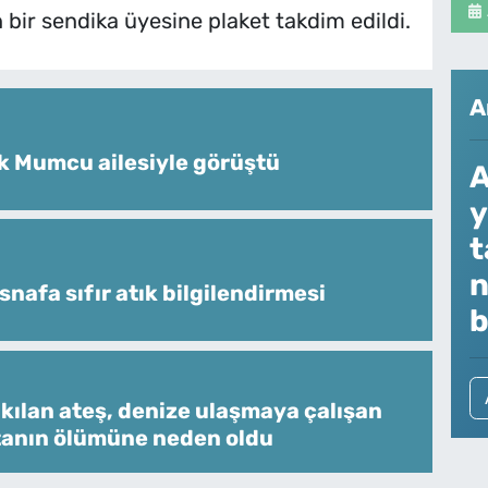
bir sendika üyesine plaket takdim edildi.
A
k Mumcu ailesiyle görüştü
A
y
t
n
snafa sıfır atık bilgilendirmesi
b
kılan ateş, denize ulaşmaya çalışan
tanın ölümüne neden oldu