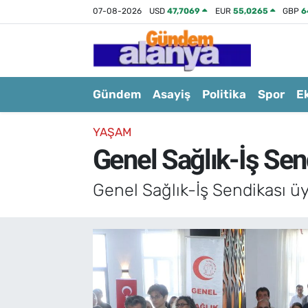
07-08-2026
USD
47,7069
EUR
55,0265
GBP
6
Gündem
Asayiş
Politika
Spor
E
YAŞAM
Genel Sağlık-İş Sen
Genel Sağlık-İş Sendikası üy