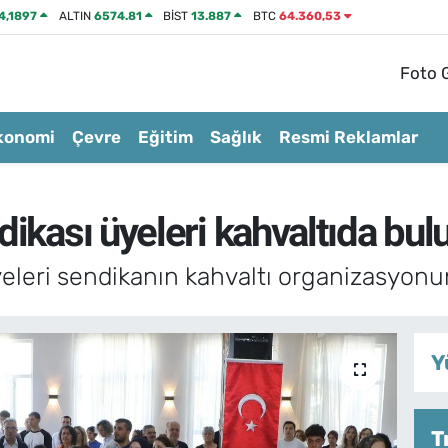
4,1897
ALTIN
6574.81
BİST
13.887
BTC
64.360,53
Foto G
konomi
Çevre
Eğitim
Sağlık
Resmi Reklamlar
dikası üyeleri kahvaltıda bul
eleri sendikanın kahvaltı organizasyonun
Y
T