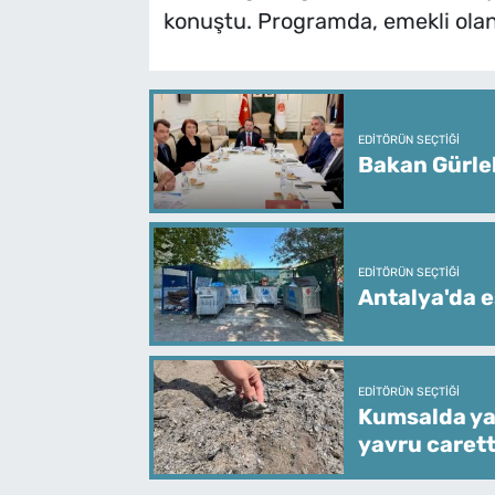
konuştu. Programda, emekli olan 
EDITÖRÜN SEÇTIĞI
Bakan Gürle
EDITÖRÜN SEÇTIĞI
Antalya'da e
EDITÖRÜN SEÇTIĞI
Kumsalda ya
yavru caret