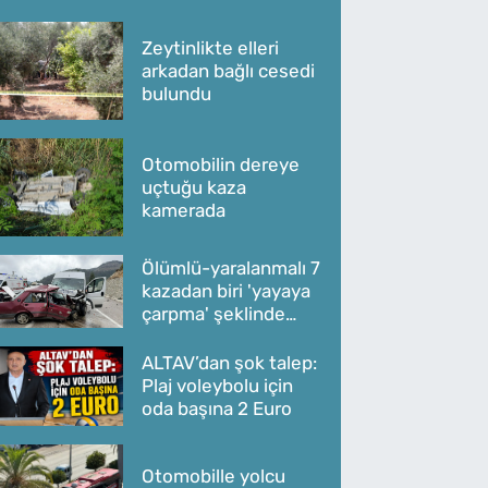
Zeytinlikte elleri
arkadan bağlı cesedi
bulundu
Otomobilin dereye
uçtuğu kaza
kamerada
Ölümlü-yaralanmalı 7
kazadan biri 'yayaya
çarpma' şeklinde
oldu
ALTAV’dan şok talep:
Plaj voleybolu için
oda başına 2 Euro
Otomobille yolcu