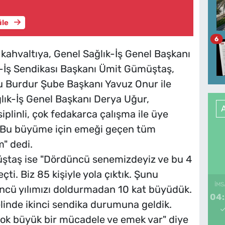
üle
6
kahvaltıya, Genel Sağlık-İş Genel Başkanı
-İş Sendikası Başkanı Ümit Gümüştaş,
u Burdur Şube Başkanı Yavuz Onur ile
ğlık-İş Genel Başkanı Derya Uğur,
iplinli, çok fedakarca çalışma ile üye
ı. Bu büyüme için emeği geçen tüm
" dedi.
ştaş ise "Dördüncü senemizdeyiz ve bu 4
i. Biz 85 kişiyle yola çıktık. Şunu
İMS
üncü yılımızı doldurmadan 10 kat büyüdük.
04
linde ikinci sendika durumuna geldik.
k büyük bir mücadele ve emek var" diye