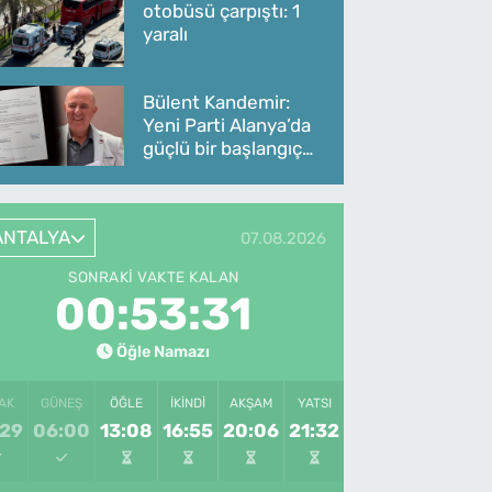
otobüsü çarpıştı: 1
yaralı
Bülent Kandemir:
Yeni Parti Alanya’da
güçlü bir başlangıç
yaptı
ANTALYA
07.08.2026
SONRAKI VAKTE KALAN
00:53:31
Öğle Namazı
AK
GÜNEŞ
ÖĞLE
İKINDI
AKŞAM
YATSI
:29
06:00
13:08
16:55
20:06
21:32