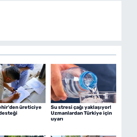
hir'den üreticiye
Su stresi çağı yaklaşıyor!
desteği
Uzmanlardan Türkiye için
uyarı