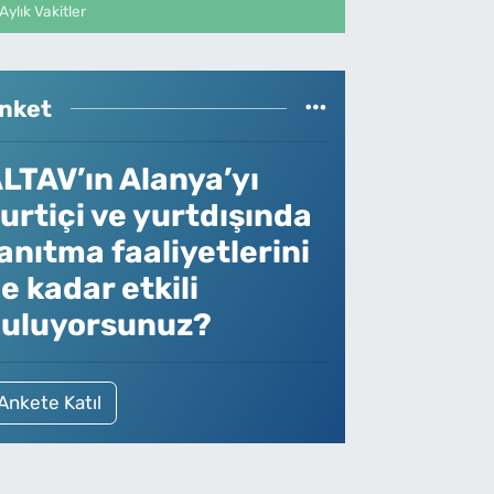
Aylık Vakitler
nket
LTAV’ın Alanya’yı
urtiçi ve yurtdışında
anıtma faaliyetlerini
e kadar etkili
uluyorsunuz?
Ankete Katıl