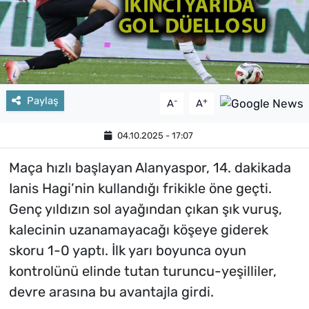
Paylaş
-
+
A
A
04.10.2025 - 17:07
Maça hızlı başlayan Alanyaspor, 14. dakikada
Ianis Hagi’nin kullandığı frikikle öne geçti.
Genç yıldızın sol ayağından çıkan şık vuruş,
kalecinin uzanamayacağı köşeye giderek
skoru 1-0 yaptı. İlk yarı boyunca oyun
kontrolünü elinde tutan turuncu-yeşilliler,
devre arasına bu avantajla girdi.