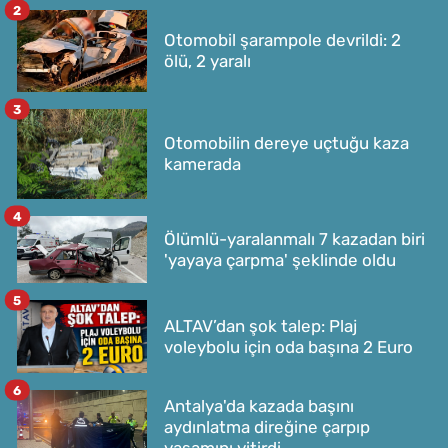
2
Otomobil şarampole devrildi: 2
ölü, 2 yaralı
3
Otomobilin dereye uçtuğu kaza
kamerada
4
Ölümlü-yaralanmalı 7 kazadan biri
'yayaya çarpma' şeklinde oldu
5
ALTAV’dan şok talep: Plaj
voleybolu için oda başına 2 Euro
6
Antalya'da kazada başını
aydınlatma direğine çarpıp
yaşamını yitirdi