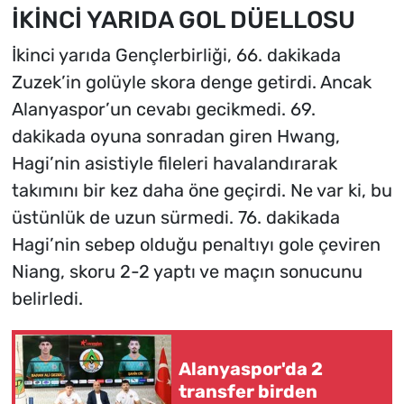
İKİNCİ YARIDA GOL DÜELLOSU
İkinci yarıda Gençlerbirliği, 66. dakikada
Zuzek’in golüyle skora denge getirdi. Ancak
Alanyaspor’un cevabı gecikmedi. 69.
dakikada oyuna sonradan giren Hwang,
Hagi’nin asistiyle fileleri havalandırarak
takımını bir kez daha öne geçirdi. Ne var ki, bu
üstünlük de uzun sürmedi. 76. dakikada
Hagi’nin sebep olduğu penaltıyı gole çeviren
Niang, skoru 2-2 yaptı ve maçın sonucunu
belirledi.
Alanyaspor'da 2
transfer birden