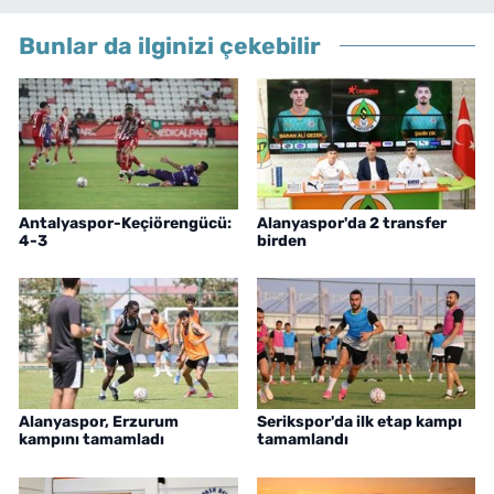
Bunlar da ilginizi çekebilir
Antalyaspor-Keçiörengücü:
Alanyaspor'da 2 transfer
4-3
birden
Alanyaspor, Erzurum
Serikspor'da ilk etap kampı
kampını tamamladı
tamamlandı