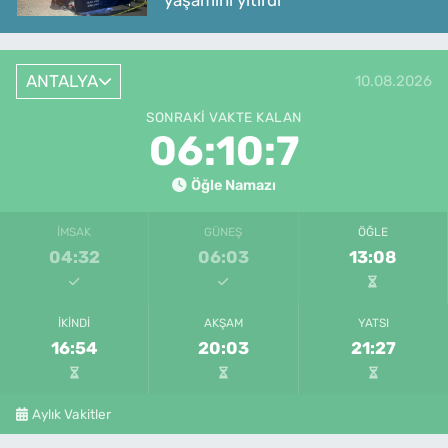
ANTALYA
10.08.2026
SONRAKI VAKTE KALAN
06:10:7
Öğle Namazı
İMSAK
GÜNEŞ
ÖĞLE
04:32
06:03
13:08
İKINDI
AKŞAM
YATSI
16:54
20:03
21:27
Aylık Vakitler