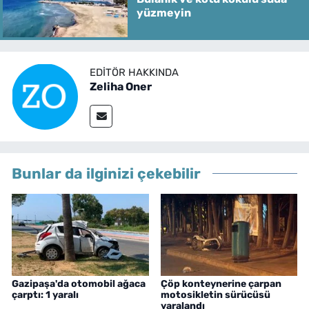
yüzmeyin
EDITÖR HAKKINDA
Zeliha Oner
Bunlar da ilginizi çekebilir
Gazipaşa'da otomobil ağaca
Çöp konteynerine çarpan
çarptı: 1 yaralı
motosikletin sürücüsü
yaralandı