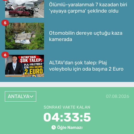
Ölümlü-yaralanmalı 7 kazadan biri
'yayaya çarpma' şeklinde oldu
5
Otomobilin dereye uçtuğu kaza
kamerada
6
ALTAV’dan şok talep: Plaj
voleybolu için oda başına 2 Euro
ANTALYA
07.08.2026
SONRAKI VAKTE KALAN
04:33:5
Öğle Namazı