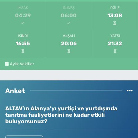
İMSAK
GÜNEŞ
ÖĞLE
04:29
06:00
13:08
İKINDI
AKŞAM
YATSI
16:55
20:06
21:32
Aylık Vakitler
Anket
ALTAV’ın Alanya’yı yurtiçi ve yurtdışında
tanıtma faaliyetlerini ne kadar etkili
buluyorsunuz?