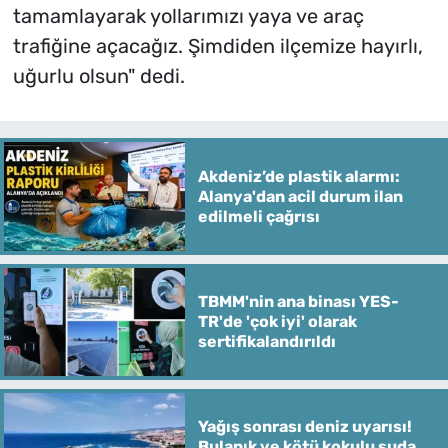
tamamlayarak yollarımızı yaya ve araç
trafiğine açacağız. Şimdiden ilçemize hayırlı,
uğurlu olsun" dedi.
Akdeniz’de plastik alarmı:
Alanya'dan acil durum ilan
edilmeli çağrısı
TBMM'nin ana binası YES-
TR'de 'çok iyi' olarak
sertifikalandırıldı
Yağış sonrası deniz uyarısı!
Bulanık ve kötü kokulu suda