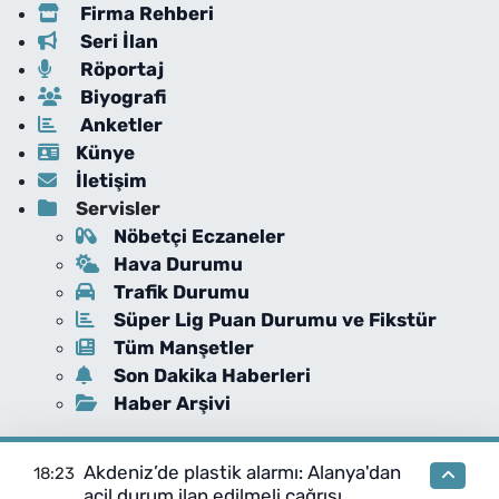
Firma Rehberi
Seri İlan
Röportaj
Biyografi
Anketler
Künye
İletişim
Servisler
Nöbetçi Eczaneler
Hava Durumu
Trafik Durumu
Süper Lig Puan Durumu ve Fikstür
Tüm Manşetler
Son Dakika Haberleri
Haber Arşivi
Akdeniz’de plastik alarmı: Alanya'dan
18:23
acil durum ilan edilmeli çağrısı