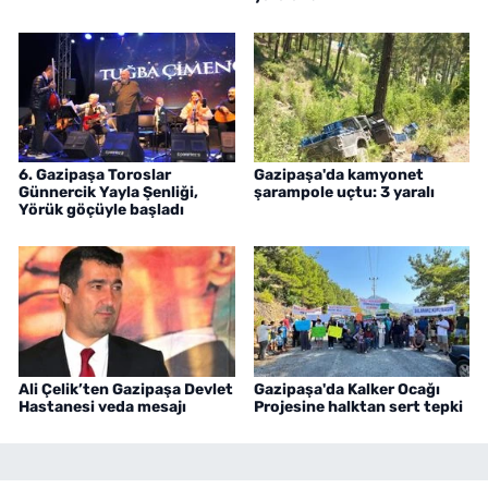
6. Gazipaşa Toroslar
Gazipaşa'da kamyonet
Günnercik Yayla Şenliği,
şarampole uçtu: 3 yaralı
Yörük göçüyle başladı
Ali Çelik’ten Gazipaşa Devlet
Gazipaşa'da Kalker Ocağı
Hastanesi veda mesajı
Projesine halktan sert tepki