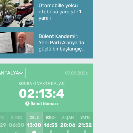
Otomobille yolcu
otobüsü çarpıştı: 1
yaralı
Bülent Kandemir:
Yeni Parti Alanya’da
güçlü bir başlangıç
yaptı
ANTALYA
07.08.2026
SONRAKI VAKTE KALAN
02:13:4
İkindi Namazı
AK
GÜNEŞ
ÖĞLE
İKINDI
AKŞAM
YATSI
:29
06:00
13:08
16:55
20:06
21:32