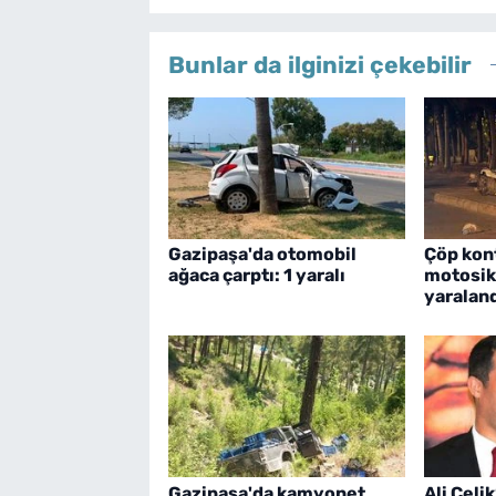
Bunlar da ilginizi çekebilir
Gazipaşa'da otomobil
Çöp kon
ağaca çarptı: 1 yaralı
motosik
yaralan
Gazipaşa'da kamyonet
Ali Çeli