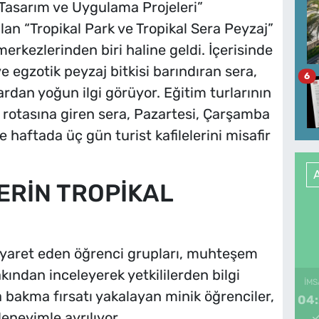
 Tasarım ve Uygulama Projeleri”
an “Tropikal Park ve Tropikal Sera Peyzaj”
merkezlerinden biri haline geldi. İçerisinde
 egzotik peyzaj bitkisi barındıran sera,
6
rdan yoğun ilgi görüyor. Eğitim turlarının
e rotasına giren sera, Pazartesi, Çarşamba
haftada üç gün turist kafilelerini misafir
ERİN TROPİKAL
ziyaret eden öğrenci grupları, muhteşem
ından inceleyerek yetkililerden bilgi
İMS
a bakma fırsatı yakalayan minik öğrenciler,
04
eneyimle ayrılıyor.