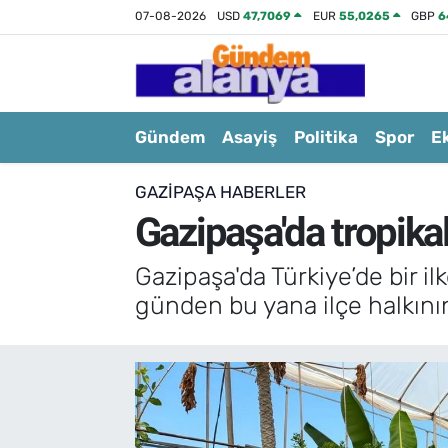
07-08-2026
USD
47,7069
EUR
55,0265
GBP
6
Gündem
Asayiş
Politika
Spor
E
GAZIPAŞA HABERLER
Gazipaşa'da tropikal
Gazipaşa'da Türkiye’de bir il
günden bu yana ilçe halkının 