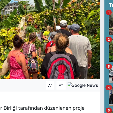
T
1
2
3
-
+
A
A
4
r Birliği tarafından düzenlenen proje
5