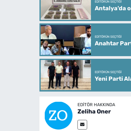
EDITÖRÜN SEÇTIĞI
Antalya'da o
EDITÖRÜN SEÇTIĞI
Anahtar Part
EDITÖRÜN SEÇTIĞI
Yeni Parti A
EDITÖR HAKKINDA
Zeliha Oner