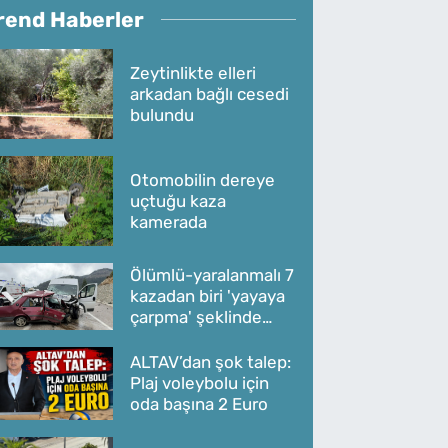
rend Haberler
Zeytinlikte elleri
arkadan bağlı cesedi
bulundu
Otomobilin dereye
uçtuğu kaza
kamerada
Ölümlü-yaralanmalı 7
kazadan biri 'yayaya
çarpma' şeklinde
oldu
ALTAV’dan şok talep:
Plaj voleybolu için
oda başına 2 Euro