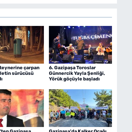
teynerine çarpan
6. Gazipaşa Toroslar
letin sürücüsü
Günnercik Yayla Şenliği,
dı
Yörük göçüyle başladı
k’ten Gazipaşa
Gazipaşa'da Kalker Ocağı