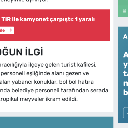
TIR ile kamyonet çarpıştı: 1 yaralı
üle
A
ĞUN İLGİ
A
y
acılığıyla ilçeye gelen turist kafilesi,
t
a personeli eşliğinde alanı gezen ve
n
alan yabancı konuklar, bol bol hatıra
nunda belediye personeli tarafından serada
b
tropikal meyveler ikram edildi.