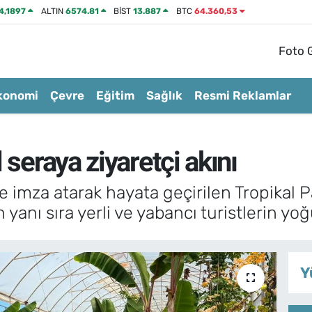
4,1897
ALTIN
6574.81
BİST
13.887
BTC
64.360,53
Foto G
konomi
Çevre
Eğitim
Sağlık
Resmi Reklamlar
 seraya ziyaretçi akını
ke imza atarak hayata geçirilen Tropikal Pa
yanı sıra yerli ve yabancı turistlerin yoğ
Y