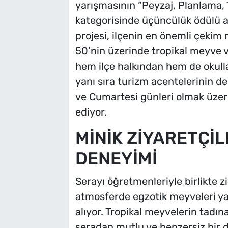
yarışmasının “Peyzaj, Planlama,
kategorisinde üçüncülük ödülü al
projesi, ilçenin en önemli çekim 
50’nin üzerinde tropikal meyve ve
hem ilçe halkından hem de okulla
yanı sıra turizm acentelerinin d
ve Cumartesi günleri olmak üzere 
ediyor.
MİNİK ZİYARETÇİL
DENEYİMİ
Serayı öğretmenleriyle birlikte 
atmosferde egzotik meyveleri yak
alıyor. Tropikal meyvelerin tadın
seradan mutlu ve benzersiz bir d