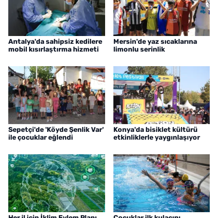
Antalya'da sahipsiz kedilere
Mersin'de yaz sıcaklarına
mobil kısırlaştırma hizmeti
limonlu serinlik
Sepetçi'de 'Köyde Şenlik Var'
Konya'da bisiklet kültürü
ile çocuklar eğlendi
etkinliklerle yaygınlaşıyor
Her il için İklim Eylem Planı
Çocuklar ilk kulacını