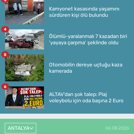
Kamyonet kasasında yaşamını
sürdüren kişi ölü bulundu
4
Ölümlü-yaralanmalı 7 kazadan biri
'yayaya çarpma' şeklinde oldu
5
Otomobilin dereye uçtuğu kaza
kamerada
6
ALTAV’dan şok talep: Plaj
voleybolu için oda başına 2 Euro
ANTALYA
06.08.2026