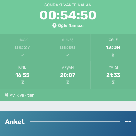
SONRAKI VAKTE KALAN
00:54:50
Öğle Namazı
İMSAK
GÜNEŞ
ÖĞLE
04:27
06:00
13:08
İKINDI
AKŞAM
YATSI
16:55
20:07
21:33
Aylık Vakitler
Anket