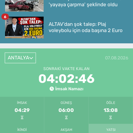
'yayaya çarpma' şeklinde oldu
6
ALTAV’dan şok talep: Plaj
voleybolu için oda başına 2 Euro
ANTALYA
07.08.2026
SONRAKI VAKTE KALAN
04:02:46
İmsak Namazı
İMSAK
GÜNEŞ
ÖĞLE
04:29
06:00
13:08
İKINDI
AKŞAM
YATSI