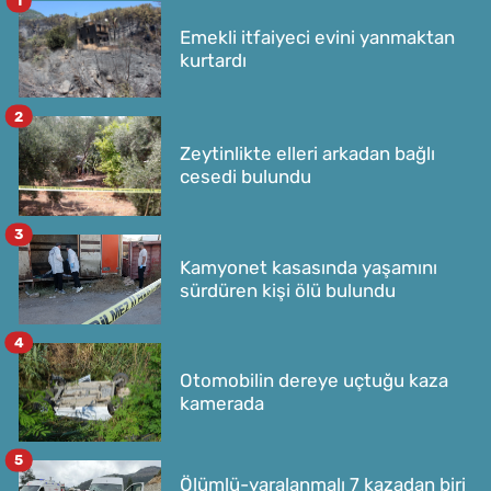
1
Emekli itfaiyeci evini yanmaktan
kurtardı
2
Zeytinlikte elleri arkadan bağlı
cesedi bulundu
3
Kamyonet kasasında yaşamını
sürdüren kişi ölü bulundu
4
Otomobilin dereye uçtuğu kaza
kamerada
5
Ölümlü-yaralanmalı 7 kazadan biri