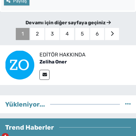
Paylaş
Devamı için diğer sayfaya geçiniz
1
2
3
4
5
6
EDITÖR HAKKINDA
Zeliha Oner
Yükleniyor...
Trend Haberler