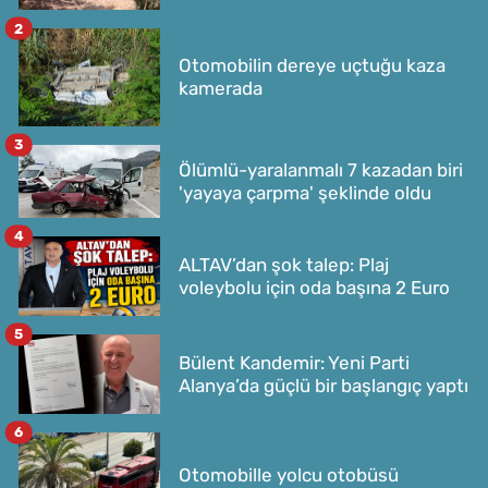
2
Otomobilin dereye uçtuğu kaza
kamerada
3
Ölümlü-yaralanmalı 7 kazadan biri
'yayaya çarpma' şeklinde oldu
4
ALTAV’dan şok talep: Plaj
voleybolu için oda başına 2 Euro
5
Bülent Kandemir: Yeni Parti
Alanya’da güçlü bir başlangıç yaptı
6
Otomobille yolcu otobüsü