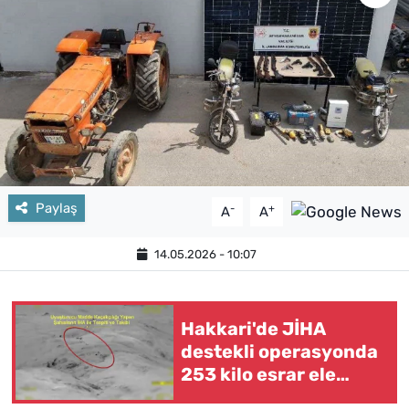
Paylaş
-
+
A
A
14.05.2026 - 10:07
Hakkari'de JİHA
destekli operasyonda
253 kilo esrar ele
geçirildi