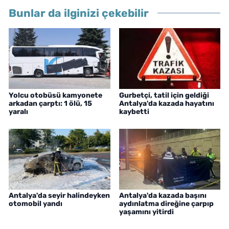
Bunlar da ilginizi çekebilir
Yolcu otobüsü kamyonete
Gurbetçi, tatil için geldiği
arkadan çarptı: 1 ölü, 15
Antalya'da kazada hayatını
yaralı
kaybetti
Antalya'da seyir halindeyken
Antalya'da kazada başını
otomobil yandı
aydınlatma direğine çarpıp
yaşamını yitirdi