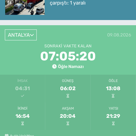
çarpıştı: 1 yaralı
ANTALYA
09.08.2026
SONRAKI VAKTE KALAN
07:05:20
Öğle Namazı
İMSAK
GÜNEŞ
ÖĞLE
04:31
06:02
13:08
İKINDI
AKŞAM
YATSI
16:54
20:04
21:29
Aylık Vakitler