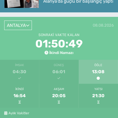
Alanya’da güçlü bir başlangıç yaptı
ANTALYA
08.08.2026
SONRAKI VAKTE KALAN
01:50:49
İkindi Namazı
İMSAK
GÜNEŞ
ÖĞLE
04:30
06:01
13:08
İKINDI
AKŞAM
YATSI
16:54
20:05
21:30
Aylık Vakitler