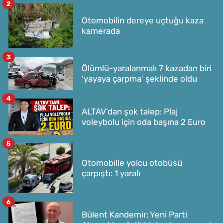
2
Otomobilin dereye uçtuğu kaza
kamerada
3
Ölümlü-yaralanmalı 7 kazadan biri
'yayaya çarpma' şeklinde oldu
4
ALTAV’dan şok talep: Plaj
voleybolu için oda başına 2 Euro
5
Otomobille yolcu otobüsü
çarpıştı: 1 yaralı
6
Bülent Kandemir: Yeni Parti