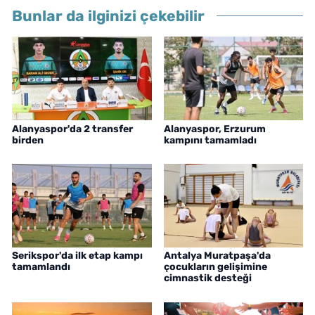
Bunlar da ilginizi çekebilir
Alanyaspor'da 2 transfer
Alanyaspor, Erzurum
birden
kampını tamamladı
Serikspor'da ilk etap kampı
Antalya Muratpaşa'da
tamamlandı
çocukların gelişimine
cimnastik desteği