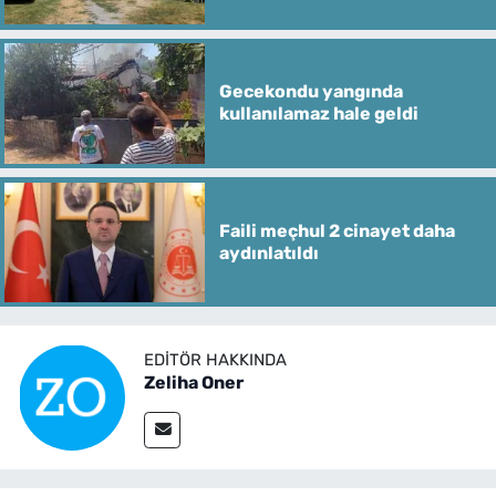
Gecekondu yangında
kullanılamaz hale geldi
Faili meçhul 2 cinayet daha
aydınlatıldı
EDITÖR HAKKINDA
Zeliha Oner