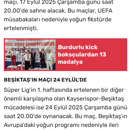
maçı, 17 Eylül 2025 Çarşamba günü saat
20.00’de sahne alacak. Bu maçlar, UEFA
müsabakaları nedeniyle yoğun fikstürde
ertelenmişti.
Burdurlu kick
boksçulardan 13
madalya
BEŞİKTAŞ’IN MAÇI 24 EYLÜL’DE
Süper Lig’in 1. haftasında ertelenen bir diğer
önemli karşılaşma olan Kayserispor-Beşiktaş
mücadelesi ise 24 Eylül 2025 Çarşamba günü
saat 20.00’de oynanacak. Bu maç, Beşiktaş’ın
Avrupa’daki yoğun programı nedeniyle ileri