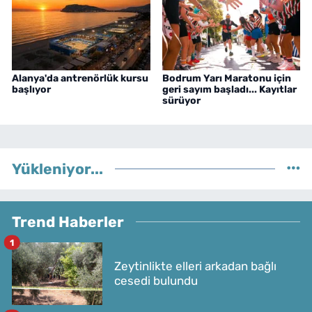
Alanya'da antrenörlük kursu
Bodrum Yarı Maratonu için
başlıyor
geri sayım başladı... Kayıtlar
sürüyor
Yükleniyor...
Trend Haberler
1
Zeytinlikte elleri arkadan bağlı
cesedi bulundu