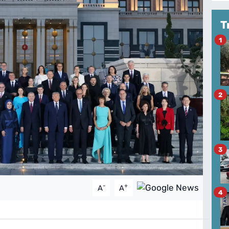
T
1
2
3
-
+
A
A
4