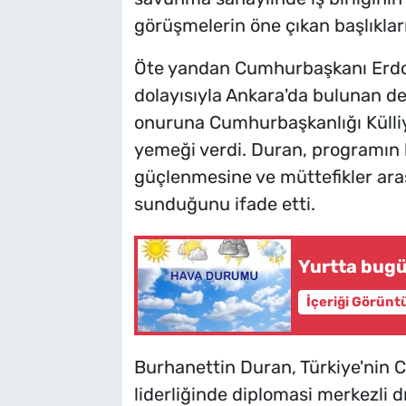
görüşmelerin öne çıkan başlıkları
Öte yandan Cumhurbaşkanı Erdoğ
dolayısıyla Ankara'da bulunan de
onuruna Cumhurbaşkanlığı Külli
yemeği verdi. Duran, programın l
güçlenmesine ve müttefikler ara
sunduğunu ifade etti.
Yurtta bugü
İçeriği Görünt
Burhanettin Duran, Türkiye'nin
liderliğinde diplomasi merkezli dı