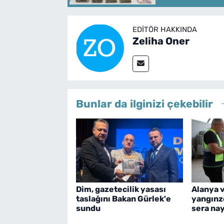
EDITÖR HAKKINDA
Zeliha Oner
Bunlar da ilginizi çekebilir
Dim, gazetecilik yasası
Alanya v
taslağını Bakan Gürlek'e
yangınz
sundu
sera na