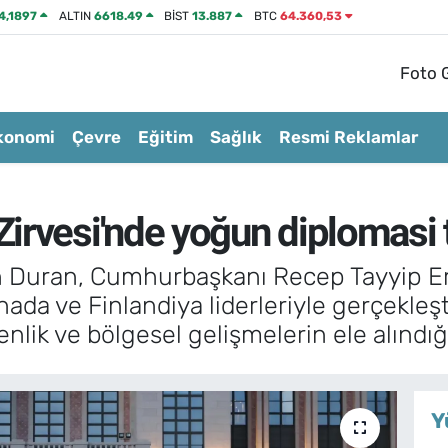
4,1897
ALTIN
6618.49
BİST
13.887
BTC
64.360,53
Foto G
konomi
Çevre
Eğitim
Sağlık
Resmi Reklamlar
rvesi'nde yoğun diplomasi t
in Duran, Cumhurbaşkanı Recep Tayyip E
ada ve Finlandiya liderleriyle gerçekle
üvenlik ve bölgesel gelişmelerin ele alındığı
Y