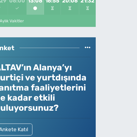
:29
06:00
13:08
16:55
20:06
21:32
Aylık Vakitler
nket
LTAV’ın Alanya’yı
urtiçi ve yurtdışında
anıtma faaliyetlerini
e kadar etkili
uluyorsunuz?
Ankete Katıl