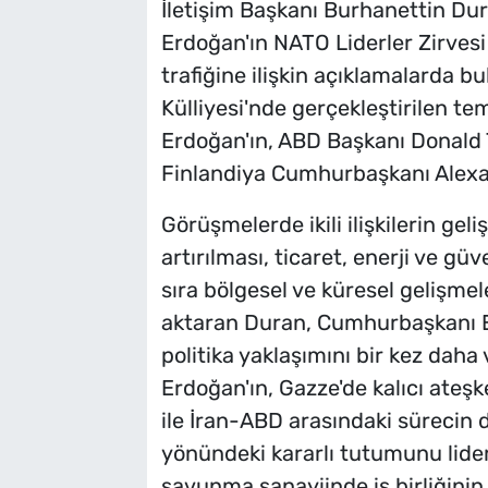
İletişim Başkanı Burhanettin D
Erdoğan'ın NATO Liderler Zirves
trafiğine ilişkin açıklamalarda 
Külliyesi'nde gerçekleştirilen 
Erdoğan'ın, ABD Başkanı Donald
Finlandiya Cumhurbaşkanı Alexand
Görüşmelerde ikili ilişkilerin gel
artırılması, ticaret, enerji ve gü
sıra bölgesel ve küresel gelişmel
aktaran Duran, Cumhurbaşkanı Erd
politika yaklaşımını bir kez daha
Erdoğan'ın, Gazze'de kalıcı ate
ile İran-ABD arasındaki sürecin
yönündeki kararlı tutumunu lider
savunma sanayiinde iş birliğinin 