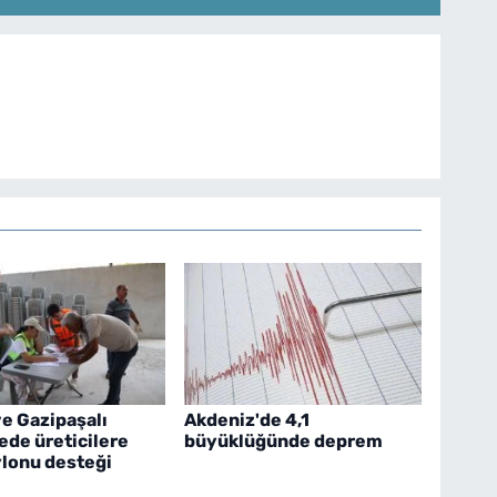
e Gazipaşalı
Akdeniz'de 4,1
ede üreticilere
büyüklüğünde deprem
ylonu desteği