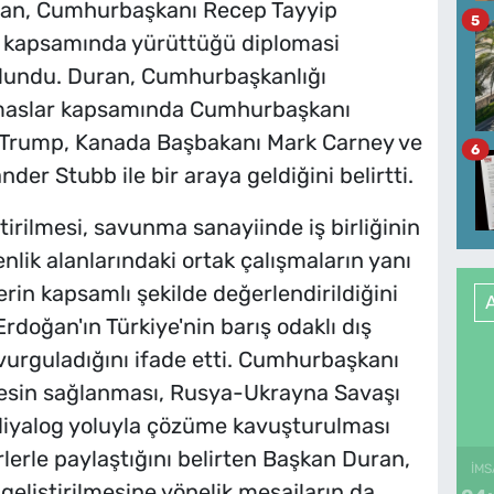
uran, Cumhurbaşkanı Recep Tayyip
5
i kapsamında yürüttüğü diplomasi
bulundu. Duran, Cumhurbaşkanlığı
temaslar kapsamında Cumhurbaşkanı
 Trump, Kanada Başbakanı Mark Carney ve
6
er Stubb ile bir araya geldiğini belirtti.
iştirilmesi, savunma sanayiinde iş birliğinin
venlik alanlarındaki ortak çalışmaların yanı
erin kapsamlı şekilde değerlendirildiğini
oğan'ın Türkiye'nin barış odaklı dış
 vurguladığını ifade etti. Cumhurbaşkanı
şkesin sağlanması, Rusya-Ukrayna Savaşı
 diyalog yoluyla çözüme kavuşturulması
lerle paylaştığını belirten Başkan Duran,
İMS
geliştirilmesine yönelik mesajların da