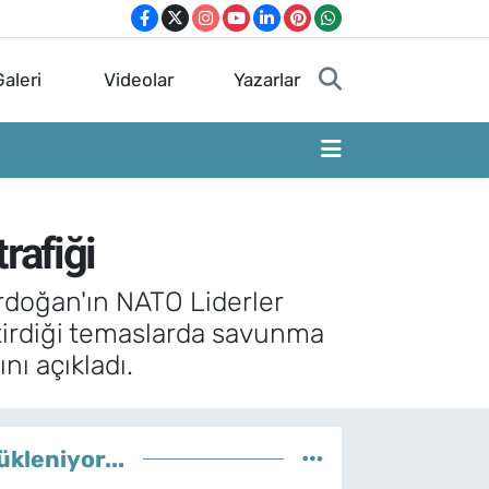
aleri
Videolar
Yazarlar
rafiği
rdoğan'ın NATO Liderler
ştirdiği temaslarda savunma
nı açıkladı.
ükleniyor...