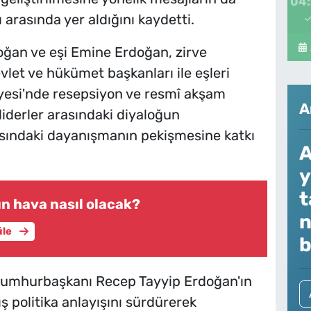
04
 arasında yer aldığını kaydetti.
an ve eşi Emine Erdoğan, zirve
vlet ve hükümet başkanları ile eşleri
yesi'nde resepsiyon ve resmî akşam
A
iderler arasındaki diyaloğun
sındaki dayanışmanın pekişmesine katkı
A
y
t
n hava nasıl olacak?
n
üle
b
 Cumhurbaşkanı Recep Tayyip Erdoğan'ın
ş politika anlayışını sürdürerek