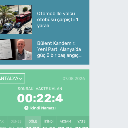
Otomobille yolcu
otobüsü çarpıştı: 1
yaralı
Bülent Kandemir:
Yeni Parti Alanya’da
güçlü bir başlangıç
yaptı
ANTALYA
07.08.2026
SONRAKI VAKTE KALAN
00:22:4
İkindi Namazı
AK
GÜNEŞ
ÖĞLE
İKINDI
AKŞAM
YATSI