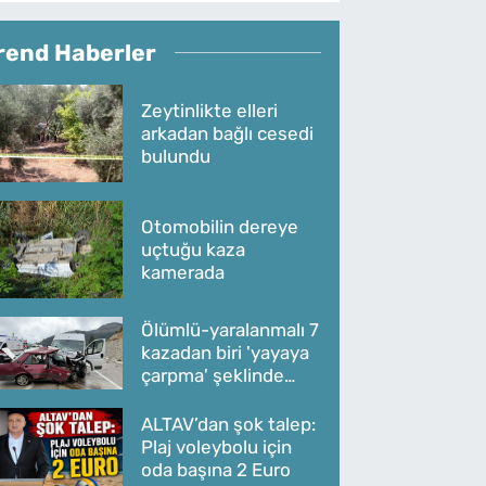
rend Haberler
Zeytinlikte elleri
arkadan bağlı cesedi
bulundu
Otomobilin dereye
uçtuğu kaza
kamerada
Ölümlü-yaralanmalı 7
kazadan biri 'yayaya
çarpma' şeklinde
oldu
ALTAV’dan şok talep:
Plaj voleybolu için
oda başına 2 Euro