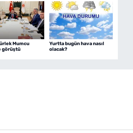
ürlek Mumcu
Yurtta bugün hava nasıl
e görüştü
olacak?