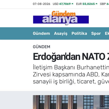
07-08-2026
USD
47,7069
EUR
55,0265
GBP
6
Gündem
Asayiş
Politika
Spor
E
GÜNDEM
Erdoğan'dan NATO Zi
İletişim Başkanı Burhanett
Zirvesi kapsamında ABD, Kan
sanayii iş birliği, ticaret, g