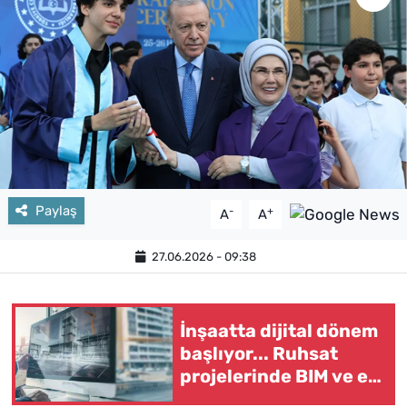
Paylaş
-
+
A
A
27.06.2026 - 09:38
İnşaatta dijital dönem
başlıyor... Ruhsat
projelerinde BIM ve e-
PYS zorunluluğu