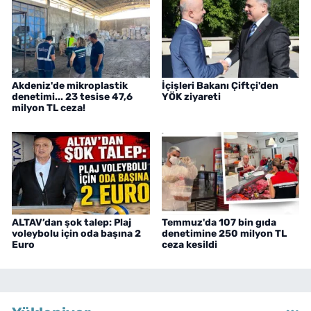
Akdeniz'de mikroplastik
İçişleri Bakanı Çiftçi'den
denetimi... 23 tesise 47,6
YÖK ziyareti
milyon TL ceza!
ALTAV’dan şok talep: Plaj
Temmuz'da 107 bin gıda
voleybolu için oda başına 2
denetimine 250 milyon TL
Euro
ceza kesildi