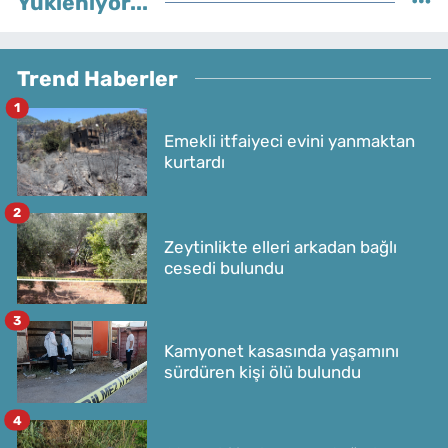
Yükleniyor...
Trend Haberler
1
Emekli itfaiyeci evini yanmaktan
kurtardı
2
Zeytinlikte elleri arkadan bağlı
cesedi bulundu
3
Kamyonet kasasında yaşamını
sürdüren kişi ölü bulundu
4