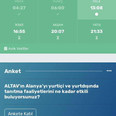
İMSAK
GÜNEŞ
ÖĞLE
04:27
06:00
13:08
İKINDI
AKŞAM
YATSI
16:55
20:07
21:33
Aylık Vakitler
Anket
ALTAV’ın Alanya’yı yurtiçi ve yurtdışında
tanıtma faaliyetlerini ne kadar etkili
buluyorsunuz?
Ankete Katıl