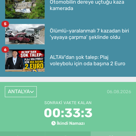
Otomobilin dereye uçtuğu kaza
kamerada
5
Ölümlü-yaralanmalı 7 kazadan biri
'yayaya çarpma' şeklinde oldu
6
ALTAV’dan şok talep: Plaj
voleybolu için oda başına 2 Euro
ANTALYA
06.08.2026
SONRAKI VAKTE KALAN
00:33:3
İkindi Namazı