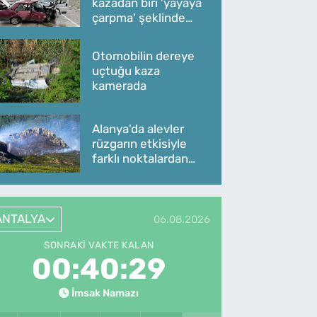
kazadan biri 'yayaya
çarpma' şeklinde
oldu
Otomobilin dereye
uçtuğu kaza
kamerada
Alanya'da alevler
rüzgarın etkisiyle
farklı noktalardan
yükseliyor
ANTALYA
06.08.2026
SONRAKI VAKTE KALAN
00:40:29
İmsak Namazı