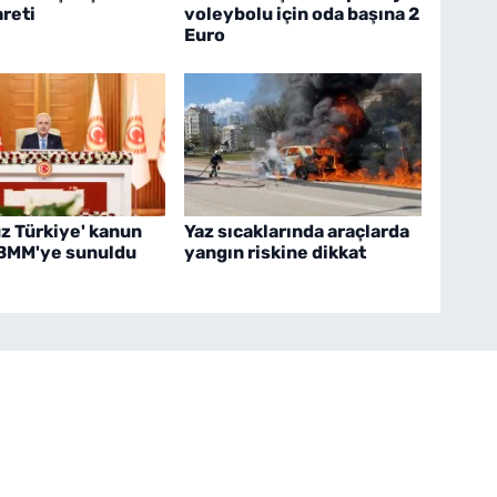
reti
voleybolu için oda başına 2
Euro
z Türkiye' kanun
Yaz sıcaklarında araçlarda
 TBMM'ye sunuldu
yangın riskine dikkat