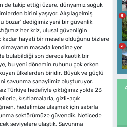
n de takip ettiği üzere, dünyamız soğuk
lerden birini yaşıyor. Alışılagelmiş
5
unu bozar' dediğimiz yeni bir güvenlik
tığımız her kriz, ulusal güvenliğin
 kadar hayati bir mesele olduğunu bizlere
6
lü olmayanın masada kendine yer
 bulabildiği son derece kaotik bir
ye, bu yeni dönemin ruhunu çok erken
uyan ülkelerden biridir. Büyük ve güçlü
ni savunma sanayiimiz oluşturuyor.
 Türkiye hedefiyle çıktığımız yolda 23
lerle, kısıtlamalarla, gizli-açık
men, hedefimize ulaşmak için sabırla
vunma sektörümüze güvendik. Neticede
ecek seviyelere ulaştık. Savunma