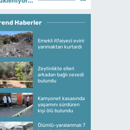
ükleniyor...
rend Haberler
Emekli itfaiyeci evini
yanmaktan kurtardı
Zeytinlikte elleri
arkadan bağlı cesedi
bulundu
Kamyonet kasasında
yaşamını sürdüren
kişi ölü bulundu
Ölümlü-yaralanmalı 7