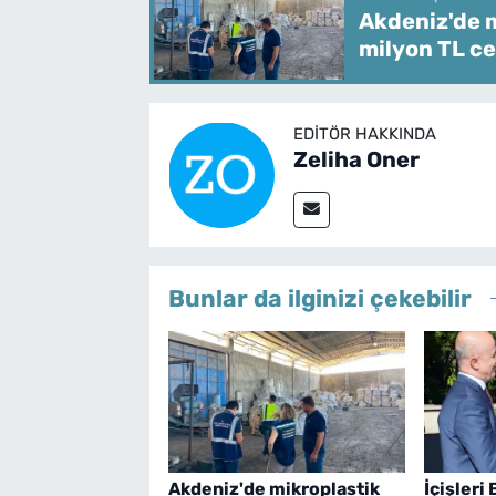
Akdeniz'de m
milyon TL ce
EDITÖR HAKKINDA
Zeliha Oner
Bunlar da ilginizi çekebilir
Akdeniz'de mikroplastik
İçişleri