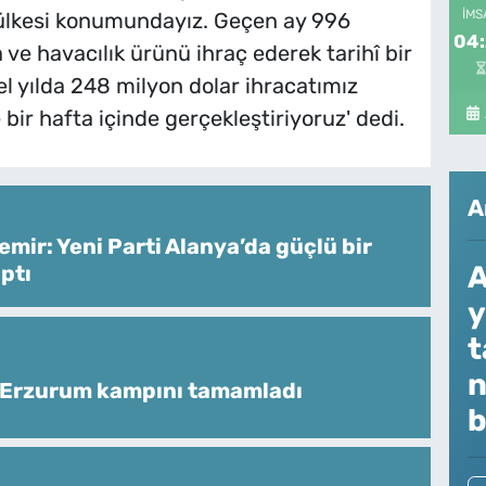
İMS
 ülkesi konumundayız. Geçen ay 996
04
e havacılık ürünü ihraç ederek tarihî bir
el yılda 248 milyon dolar ihracatımız
ir hafta içinde gerçekleştiriyoruz' dedi.
A
mir: Yeni Parti Alanya’da güçlü bir
A
ptı
y
t
n
 Erzurum kampını tamamladı
b