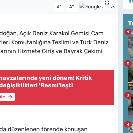
Y
-
+
A
A
T
1
oğan, Açık Deniz Karakol Gemisi Cam
ri Komutanlığına Teslimi ve Türk Deniz
arının Hizmete Giriş ve Bayrak Çekimi
2
 havzalarında yeni dönem! Kritik
eğişiklikleri 'Resmi'leşti
3
üle
4
'nda düzenlenen törende konuşan