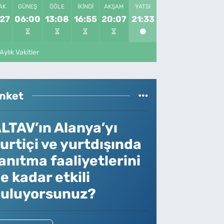
AK
GÜNEŞ
ÖĞLE
İKINDI
AKŞAM
YATSI
:27
06:00
13:08
16:55
20:07
21:33
Aylık Vakitler
nket
LTAV’ın Alanya’yı
urtiçi ve yurtdışında
anıtma faaliyetlerini
e kadar etkili
uluyorsunuz?