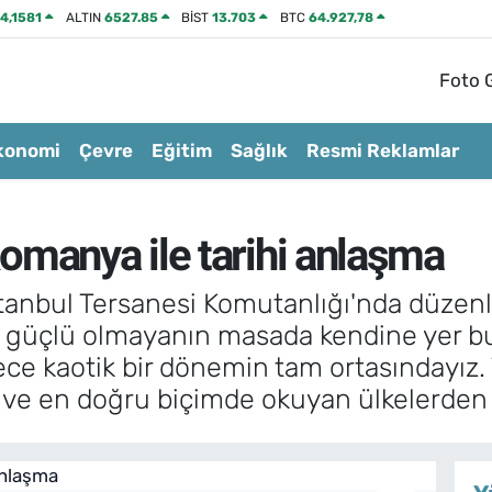
4,1581
ALTIN
6527.85
BİST
13.703
BTC
64.927,78
Foto G
konomi
Çevre
Eğitim
Sağlık
Resmi Reklamlar
omanya ile tarihi anlaşma
anbul Tersanesi Komutanlığı'nda düzen
 güçlü olmayanın masada kendine yer bu
ce kaotik bir dönemin tam ortasındayız.
ve en doğru biçimde okuyan ülkelerden bi