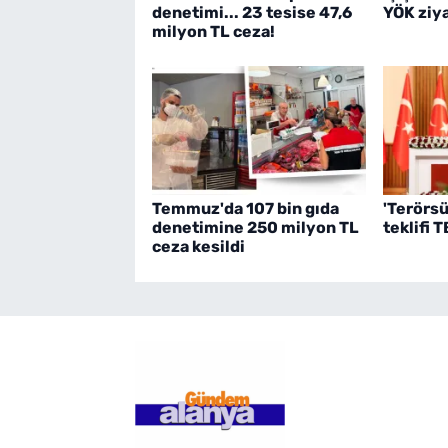
denetimi... 23 tesise 47,6
YÖK ziya
milyon TL ceza!
Temmuz'da 107 bin gıda
'Terörsü
denetimine 250 milyon TL
teklifi
ceza kesildi