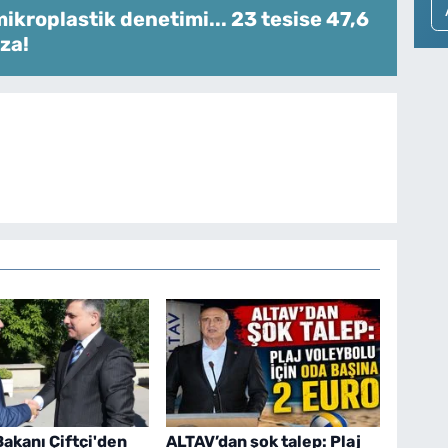
ikroplastik denetimi... 23 tesise 47,6
za!
 Bakanı Çiftçi'den
ALTAV’dan şok talep: Plaj