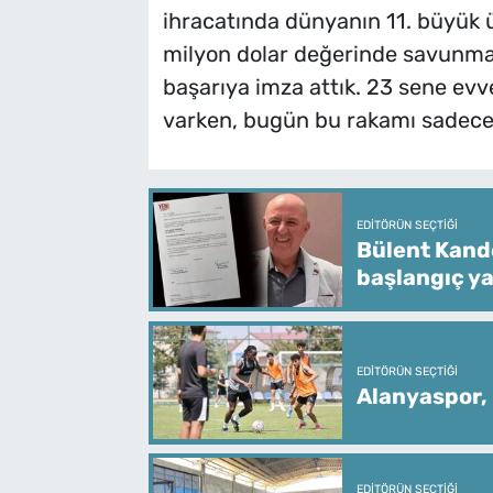
ihracatında dünyanın 11. büyük
milyon dolar değerinde savunma v
başarıya imza attık. 23 sene evv
varken, bugün bu rakamı sadece b
EDITÖRÜN SEÇTIĞI
Bülent Kande
başlangıç ya
EDITÖRÜN SEÇTIĞI
Alanyaspor,
EDITÖRÜN SEÇTIĞI