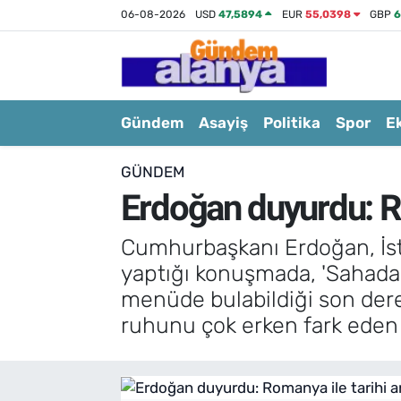
06-08-2026
USD
47,5894
EUR
55,0398
GBP
6
Gündem
Asayiş
Politika
Spor
E
GÜNDEM
Erdoğan duyurdu: R
Cumhurbaşkanı Erdoğan, İst
yaptığı konuşmada, 'Sahada
menüde bulabildiği son dere
ruhunu çok erken fark eden 