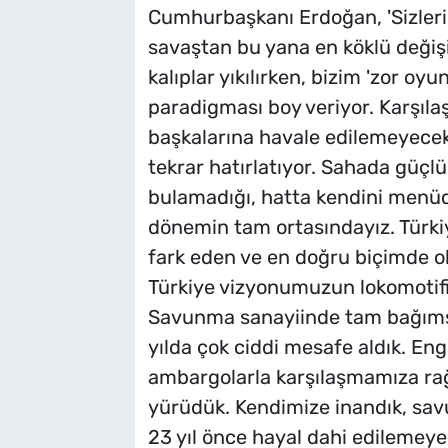
Cumhurbaşkanı Erdoğan, 'Sizleri
savaştan bu yana en köklü değişim
kalıplar yıkılırken, bizim 'zor oy
paradigması boy veriyor. Karşılaş
başkalarına havale edilemeyecek
tekrar hatırlatıyor. Sahada güç
bulamadığı, hatta kendini menüde
dönemin tam ortasındayız. Türki
fark eden ve en doğru biçimde ok
Türkiye vizyonumuzun lokomotifi
Savunma sanayiinde tam bağımsız
yılda çok ciddi mesafe aldık. Engel
ambargolarla karşılaşmamıza rağ
yürüdük. Kendimize inandık, sa
23 yıl önce hayal dahi edilemey