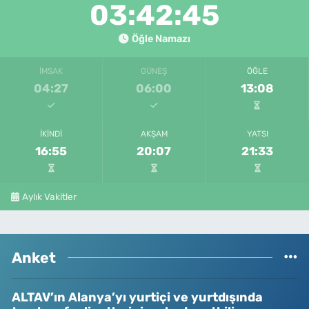
03:42:45
Öğle Namazı
İMSAK
GÜNEŞ
ÖĞLE
04:27
06:00
13:08
İKINDI
AKŞAM
YATSI
16:55
20:07
21:33
Aylık Vakitler
Anket
ALTAV’ın Alanya’yı yurtiçi ve yurtdışında