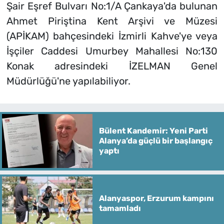
Şair Eşref Bulvarı No:1/A Çankaya'da bulunan
Ahmet Piriştina Kent Arşivi ve Müzesi
(APİKAM) bahçesindeki İzmirli Kahve'ye veya
İşçiler Caddesi Umurbey Mahallesi No:130
Konak adresindeki İZELMAN Genel
Müdürlüğü'ne yapılabiliyor.
Bülent Kandemir: Yeni Parti
Alanya’da güçlü bir başlangıç
yaptı
Alanyaspor, Erzurum kampını
tamamladı