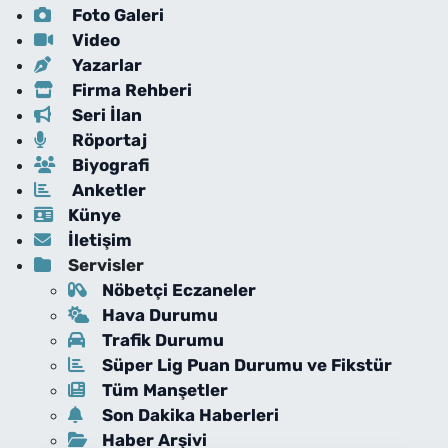
Foto Galeri
Video
Yazarlar
Firma Rehberi
Seri İlan
Röportaj
Biyografi
Anketler
Künye
İletişim
Servisler
Nöbetçi Eczaneler
Hava Durumu
Trafik Durumu
Süper Lig Puan Durumu ve Fikstür
Tüm Manşetler
Son Dakika Haberleri
Haber Arşivi