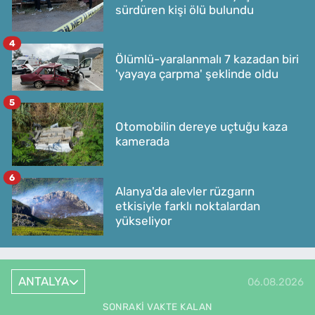
sürdüren kişi ölü bulundu
4
Ölümlü-yaralanmalı 7 kazadan biri
'yayaya çarpma' şeklinde oldu
5
Otomobilin dereye uçtuğu kaza
kamerada
6
Alanya'da alevler rüzgarın
etkisiyle farklı noktalardan
yükseliyor
ANTALYA
06.08.2026
SONRAKI VAKTE KALAN