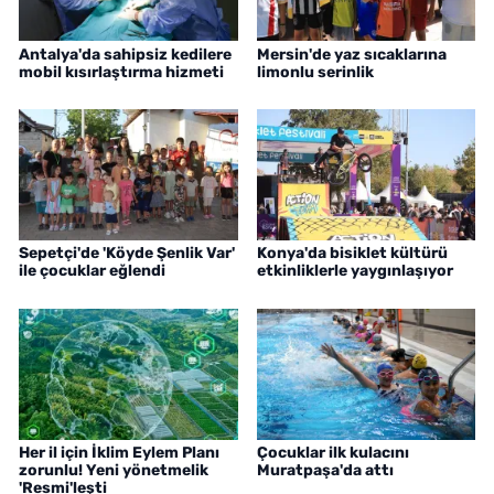
Antalya'da sahipsiz kedilere
Mersin'de yaz sıcaklarına
mobil kısırlaştırma hizmeti
limonlu serinlik
Sepetçi'de 'Köyde Şenlik Var'
Konya'da bisiklet kültürü
ile çocuklar eğlendi
etkinliklerle yaygınlaşıyor
Her il için İklim Eylem Planı
Çocuklar ilk kulacını
zorunlu! Yeni yönetmelik
Muratpaşa'da attı
'Resmi'leşti