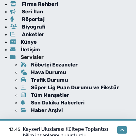
Firma Rehberi
Seri İlan
Röportaj
Biyografi
Anketler
Künye
İletişim
Servisler
Nöbetçi Eczaneler
Hava Durumu
Trafik Durumu
Süper Lig Puan Durumu ve Fikstür
Tüm Manşetler
Son Dakika Haberleri
Haber Arşivi
Kayseri Uluslarası Kültepe Toplantısı
13:45
bilim insanlarını buluşturdu