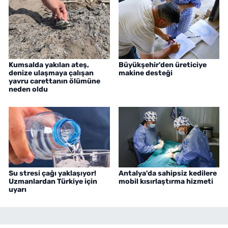
Kumsalda yakılan ateş,
Büyükşehir'den üreticiye
denize ulaşmaya çalışan
makine desteği
yavru carettanın ölümüne
neden oldu
Su stresi çağı yaklaşıyor!
Antalya'da sahipsiz kedilere
Uzmanlardan Türkiye için
mobil kısırlaştırma hizmeti
uyarı