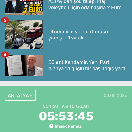
ALTAV’dan şok talep: Plaj
voleybolu için oda başına 2 Euro
5
Otomobille yolcu otobüsü
çarpıştı: 1 yaralı
6
Bülent Kandemir: Yeni Parti
Alanya’da güçlü bir başlangıç yaptı
ANTALYA
08.08.2026
SONRAKI VAKTE KALAN
05:53:45
İmsak Namazı