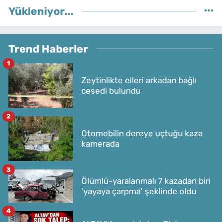
Yükleniyor...
Trend Haberler
1
Zeytinlikte elleri arkadan bağlı
cesedi bulundu
2
Otomobilin dereye uçtuğu kaza
kamerada
3
Ölümlü-yaralanmalı 7 kazadan biri
'yayaya çarpma' şeklinde oldu
4