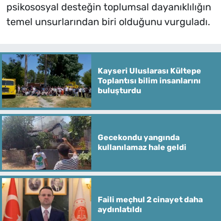
psikososyal desteğin toplumsal dayanıklılığın
temel unsurlarından biri olduğunu vurguladı.
Kayseri Uluslarası Kültepe
Toplantısı bilim insanlarını
buluşturdu
Gecekondu yangında
kullanılamaz hale geldi
Faili meçhul 2 cinayet daha
aydınlatıldı