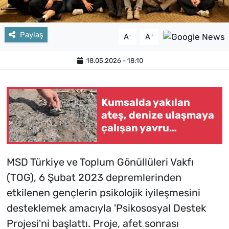
Paylaş
-
+
A
A
18.05.2026 - 18:10
Kumsalda yakılan
ateş, denize ulaşmaya
çalışan yavru
carettanın ölümüne
neden oldu
MSD Türkiye ve Toplum Gönüllüleri Vakfı
(TOG), 6 Şubat 2023 depremlerinden
etkilenen gençlerin psikolojik iyileşmesini
desteklemek amacıyla 'Psikososyal Destek
Projesi'ni başlattı. Proje, afet sonrası