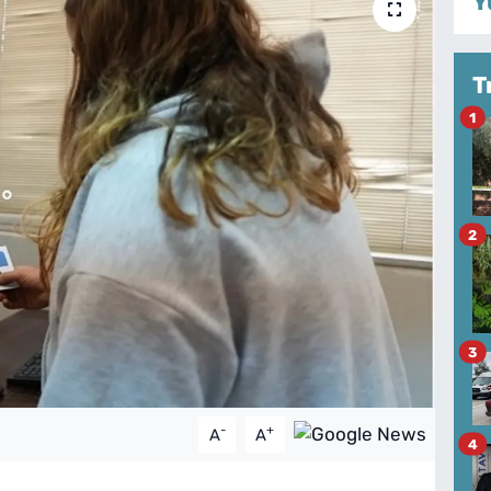
Y
T
1
2
3
-
+
A
A
4