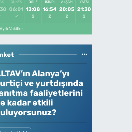
AK
GÜNEŞ
ÖĞLE
İKINDI
AKŞAM
YATSI
:30
06:01
13:08
16:54
20:05
21:30
Aylık Vakitler
nket
LTAV’ın Alanya’yı
urtiçi ve yurtdışında
anıtma faaliyetlerini
e kadar etkili
uluyorsunuz?