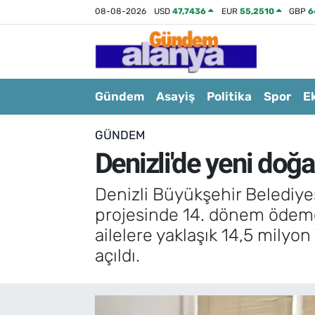
08-08-2026
USD
47,7436
EUR
55,2510
GBP
6
Gündem
Asayiş
Politika
Spor
E
GÜNDEM
Denizli'de yeni doğa
Denizli Büyükşehir Belediyes
projesinde 14. dönem ödemele
ailelere yaklaşık 14,5 milyo
açıldı.