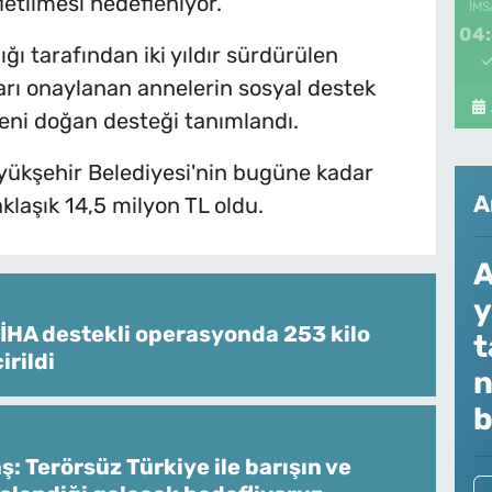
letilmesi hedefleniyor.
İMS
04
ğı tarafından iki yıldır sürdürülen
ı onaylanan annelerin sosyal destek
yeni doğan desteği tanımlandı.
üyükşehir Belediyesi'nin bugüne kadar
A
klaşık 14,5 milyon TL oldu.
A
y
İHA destekli operasyonda 253 kilo
t
irildi
n
b
: Terörsüz Türkiye ile barışın ve