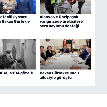
etecilik yasası
Alanya ve Gazipaşalı
ı Bakan Gürlek'e
yangınzede üreticilere
sera naylonu desteği
DEAŞ'a 104 gözaltı!
Bakan Gürlek Mumcu
ailesiyle görüştü