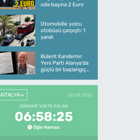
oda başına 2 Euro
Otomobille yolcu
otobüsü çarpıştı: 1
yaralı
Bülent Kandemir:
Yeni Parti Alanya’da
güçlü bir başlangıç
yaptı
ANTALYA
08.08.2026
SONRAKI VAKTE KALAN
06:58:25
Öğle Namazı