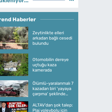
ükleniyor...
rend Haberler
Zeytinlikte elleri
arkadan bağlı cesedi
bulundu
Otomobilin dereye
uçtuğu kaza
kamerada
Ölümlü-yaralanmalı 7
kazadan biri 'yayaya
çarpma' şeklinde
oldu
ALTAV’dan şok talep:
Plaj voleybolu için