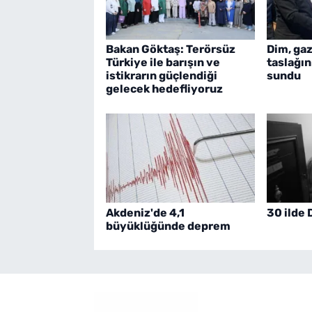
Bakan Göktaş: Terörsüz
Dim, gaz
Türkiye ile barışın ve
taslağın
istikrarın güçlendiği
sundu
gelecek hedefliyoruz
Akdeniz'de 4,1
30 ilde 
büyüklüğünde deprem