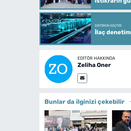
istikrarın g
EDITÖRÜN SEÇTIĞI
İlaç denetim
EDITÖR HAKKINDA
Zeliha Oner
Bunlar da ilginizi çekebilir