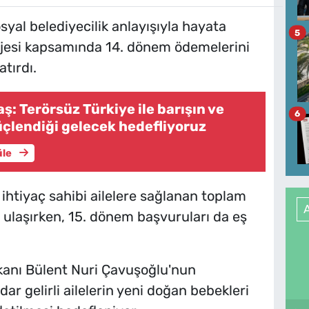
syal belediyecilik anlayışıyla hayata
5
ojesi kapsamında 14. dönem ödemelerini
atırdı.
: Terörsüz Türkiye ile barışın ve
6
güçlendiği gelecek hedefliyoruz
üle
htiyaç sahibi ailelere sağlanan toplam
e ulaşırken, 15. dönem başvuruları da eş
kanı Bülent Nuri Çavuşoğlu'nun
ar gelirli ailelerin yeni doğan bebekleri