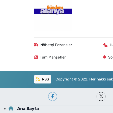
Nöbetçi Eczaneler
H
Tüm Manşetler
So
RSS
Copyright © 2022. Her hakkı sakl
Ana Sayfa