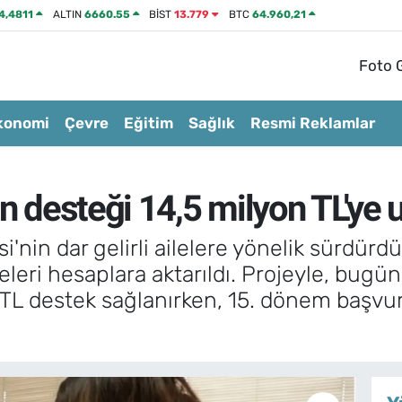
4,4811
ALTIN
6660.55
BİST
13.779
BTC
64.960,21
Foto G
konomi
Çevre
Eğitim
Sağlık
Resmi Reklamlar
n desteği 14,5 milyon TL'ye u
i'nin dar gelirli ailelere yönelik sürdür
ri hesaplara aktarıldı. Projeyle, bugüne
n TL destek sağlanırken, 15. dönem başvur