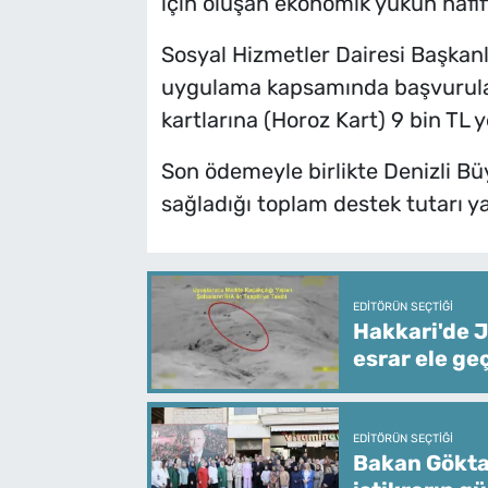
için oluşan ekonomik yükün hafif
Sosyal Hizmetler Dairesi Başkanlı
uygulama kapsamında başvurular
kartlarına (Horoz Kart) 9 bin TL 
Son ödemeyle birlikte Denizli B
sağladığı toplam destek tutarı ya
EDITÖRÜN SEÇTIĞI
Hakkari'de J
esrar ele geç
EDITÖRÜN SEÇTIĞI
Bakan Göktaş