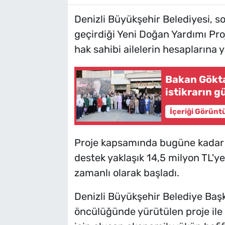
Denizli Büyükşehir Belediyesi, so
geçirdiği Yeni Doğan Yardımı Pr
hak sahibi ailelerin hesaplarına y
Bakan Göktaş
istikrarın 
İçeriği Görünt
Proje kapsamında bugüne kadar i
destek yaklaşık 14,5 milyon TL'y
zamanlı olarak başladı.
Denizli Büyükşehir Belediye Baş
öncülüğünde yürütülen proje ile d