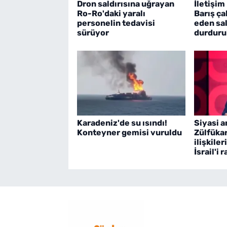
Dron saldırısına uğrayan
İletişim
Ro-Ro'daki yaralı
Barış ça
personelin tedavisi
eden sal
sürüyor
durduru
Karadeniz'de su ısındı!
Siyasi a
Konteyner gemisi vuruldu
Zülfüka
ilişkile
İsrail'i 