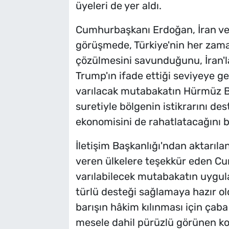
üyeleri de yer aldı.
Cumhurbaşkanı Erdoğan, İran ve O
görüşmede, Türkiye'nin her zama
çözülmesini savunduğunu, İran'l
Trump'ın ifade ettiği seviyeye
varılacak mutabakatın Hürmüz B
suretiyle bölgenin istikrarını d
ekonomisini de rahatlatacağını be
İletişim Başkanlığı'ndan aktarıl
veren ülkelere teşekkür eden Cu
varılabilecek mutabakatın uygul
türlü desteği sağlamaya hazır ol
barışın hâkim kılınması için çab
mesele dahil pürüzlü görünen k