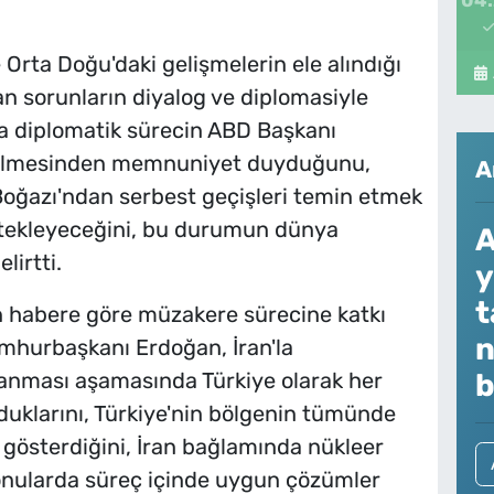
rta Doğu'daki gelişmelerin ele alındığı
n sorunların diyalog ve diplomasiyle
a diplomatik sürecin ABD Başkanı
 gelmesinden memnuniyet duyduğunu,
A
oğazı'ndan serbest geçişleri temin etmek
estekleyeceğini, bu durumun dünya
A
lirtti.
y
t
an habere göre müzakere sürecine katkı
n
mhurbaşkanı Erdoğan, İran'la
anması aşamasında Türkiye olarak her
b
duklarını, Türkiye'nin bölgenin tümünde
a gösterdiğini, İran bağlamında nükleer
onularda süreç içinde uygun çözümler