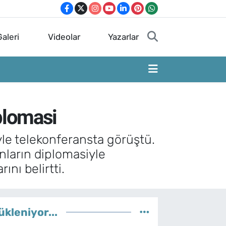
aleri
Videolar
Yazarlar
plomasi
le telekonferansta görüştü.
nların diplomasiyle
nı belirtti.
ükleniyor...