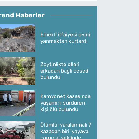
rend Haberler
Emekli itfaiyeci evini
yanmaktan kurtardı
Zeytinlikte elleri
arkadan bağlı cesedi
bulundu
Kamyonet kasasında
yaşamını sürdüren
kişi ölü bulundu
Ölümlü-yaralanmalı 7
kazadan biri 'yayaya
çarpma' şeklinde