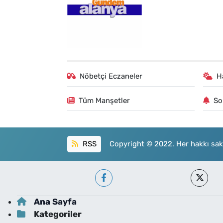
Nöbetçi Eczaneler
H
Tüm Manşetler
So
RSS
Copyright © 2022. Her hakkı sakl
Ana Sayfa
Kategoriler