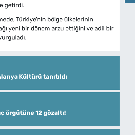
e getirdi.
e, Türkiye'nin bölge ülkelerinin
ğı yeni bir dönem arzu ettiğini ve adil bir
vurguladı.
lanya Kültürü tanıtıldı
uç örgütüne 12 gözaltı!