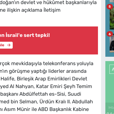
oğan'ın devlet ve hükûmet başkanlarıyla
5
e ilişkin açıklama İletişim
6
n İsrail'e sert tepki!
üle
çok mevkidaşıyla telekonferans yoluyla
ın görüşme yaptığı liderler arasında
alife, Birleşik Arap Emirlikleri Devlet
ed Al Nahyan, Katar Emiri Şeyh Temim
başkanı Abdülfettah es-Sisi, Suudi
ed bin Selman, Ürdün Kralı II. Abdullah
İMS
 Asım Münir ile ABD Başkanlık Kabine
04