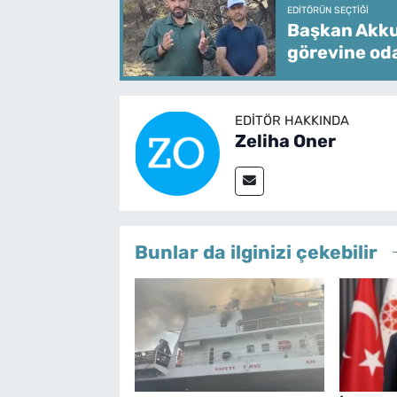
EDITÖRÜN SEÇTIĞI
Başkan Akkuş
görevine od
EDITÖR HAKKINDA
Zeliha Oner
Bunlar da ilginizi çekebilir