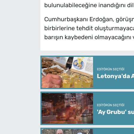
bulunulabileceğine inandığını dil
Cumhurbaşkanı Erdoğan, görüşmed
birbirlerine tehdit oluşturmayaca
barışın kaybedeni olmayacağını 
EDITÖRÜN SEÇTIĞI
Letonya'da A
EDITÖRÜN SEÇTIĞI
'Ay Grubu' s