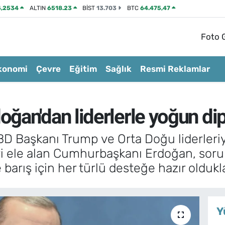
4,2534
ALTIN
6518.23
BİST
13.703
BTC
64.475,47
Foto G
konomi
Çevre
Eğitim
Sağlık
Resmi Reklamlar
ğan'dan liderlerle yoğun di
 Başkanı Trump ve Orta Doğu liderleriy
ri ele alan Cumhurbaşkanı Erdoğan, soru
ş için her türlü desteğe hazır oldukları
Y