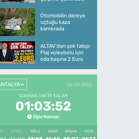
oldu
Otomobilin dereye
uçtuğu kaza
kamerada
ALTAV’dan şok talep:
Plaj voleybolu için
oda başına 2 Euro
ANTALYA
06.08.2026
SONRAKI VAKTE KALAN
01:03:52
Öğle Namazı
AK
GÜNEŞ
ÖĞLE
İKINDI
AKŞAM
YATSI
:27
06:00
13:08
16:55
20:07
21:33