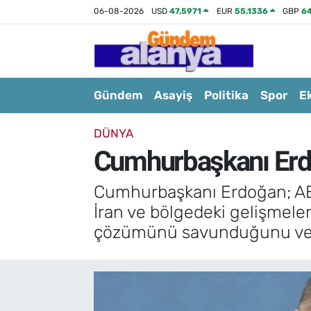
06-08-2026
USD
47,5971
EUR
55,1336
GBP
6
Gündem
Asayiş
Politika
Spor
E
DÜNYA
Cumhurbaşkanı Erdo
Cumhurbaşkanı Erdoğan; ABD
İran ve bölgedeki gelişmele
çözümünü savunduğunu ve barı