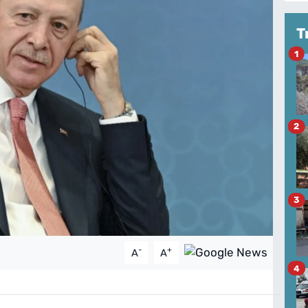
T
1
2
3
-
+
A
A
4