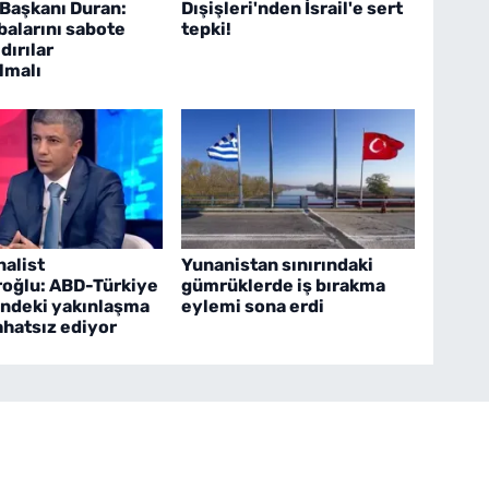
 Başkanı Duran:
Dışişleri'nden İsrail'e sert
balarını sabote
tepki!
dırılar
lmalı
nalist
Yunanistan sınırındaki
roğlu: ABD-Türkiye
gümrüklerde iş bırakma
rindeki yakınlaşma
eylemi sona erdi
rahatsız ediyor