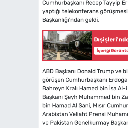
Cumhurbaşkanı Recep Tayyip Erd
yaptığı telekonferans görüşmesin
Başkanlığı'ndan geldi.
Dışişleri'nde
İçeriği Görünt
ABD Başkanı Donald Trump ve bir
görüşen Cumhurbaşkanı Erdoğan'
Bahreyn Kralı Hamed bin İsa Al-i H
Başkanı Şeyh Muhammed bin Zay
bin Hamad Al Sani, Mısır Cumhur
Arabistan Veliaht Prensi Muhamm
ve Pakistan Genelkurmay Başkanı