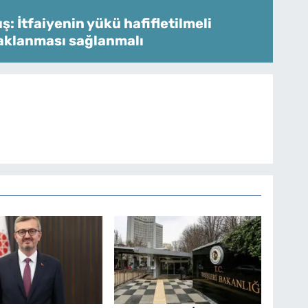
: İtfaiyenin yükü hafifletilmeli
aklanması sağlanmalı