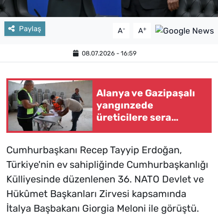
Paylaş
-
+
A
A
08.07.2026 - 16:59
Alanya ve Gazipaşalı
yangınzede
üreticilere sera
naylonu desteği
Cumhurbaşkanı Recep Tayyip Erdoğan,
Türkiye'nin ev sahipliğinde Cumhurbaşkanlığı
Külliyesinde düzenlenen 36. NATO Devlet ve
Hükûmet Başkanları Zirvesi kapsamında
İtalya Başbakanı Giorgia Meloni ile görüştü.