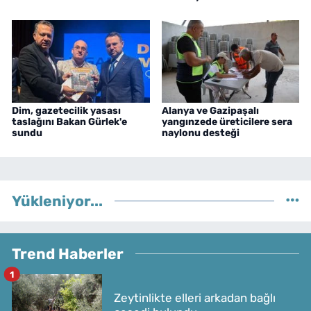
Dim, gazetecilik yasası
Alanya ve Gazipaşalı
taslağını Bakan Gürlek'e
yangınzede üreticilere sera
sundu
naylonu desteği
Yükleniyor...
Trend Haberler
1
Zeytinlikte elleri arkadan bağlı