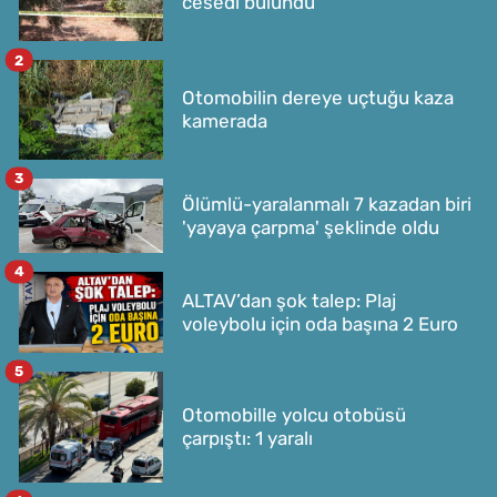
cesedi bulundu
2
Otomobilin dereye uçtuğu kaza
kamerada
3
Ölümlü-yaralanmalı 7 kazadan biri
'yayaya çarpma' şeklinde oldu
4
ALTAV’dan şok talep: Plaj
voleybolu için oda başına 2 Euro
5
Otomobille yolcu otobüsü
çarpıştı: 1 yaralı