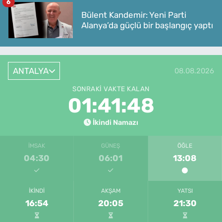
6
Bülent Kandemir: Yeni Parti
Alanya’da güçlü bir başlangıç yaptı
ANTALYA
08.08.2026
SONRAKI VAKTE KALAN
01:41:48
İkindi Namazı
İMSAK
GÜNEŞ
ÖĞLE
04:30
06:01
13:08
İKINDI
AKŞAM
YATSI
16:54
20:05
21:30