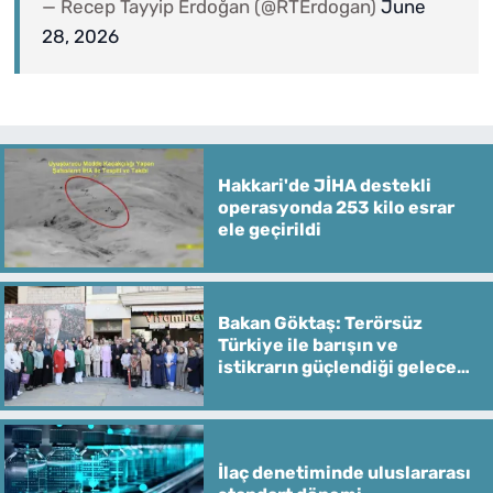
— Recep Tayyip Erdoğan (@RTErdogan)
June
28, 2026
Hakkari'de JİHA destekli
operasyonda 253 kilo esrar
ele geçirildi
Bakan Göktaş: Terörsüz
Türkiye ile barışın ve
istikrarın güçlendiği gelecek
hedefliyoruz
İlaç denetiminde uluslararası