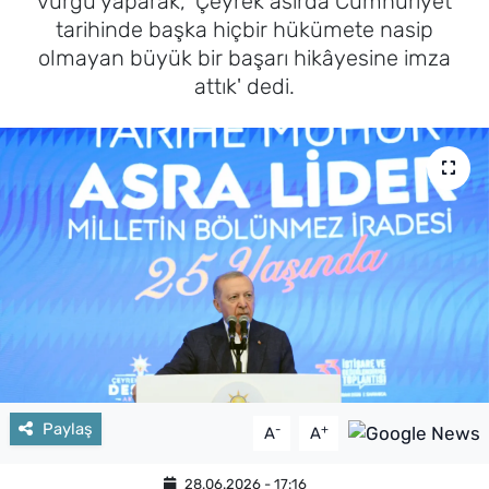
vurgu yaparak, 'Çeyrek asırda Cumhuriyet
tarihinde başka hiçbir hükümete nasip
olmayan büyük bir başarı hikâyesine imza
attık' dedi.
Paylaş
-
+
A
A
28.06.2026 - 17:16