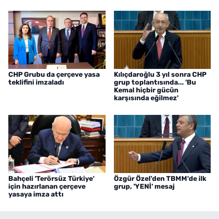
CHP Grubu da çerçeve yasa
Kılıçdaroğlu 3 yıl sonra CHP
teklifini imzaladı
grup toplantısında... 'Bu
Kemal hiçbir gücün
karşısında eğilmez'
Bahçeli 'Terörsüz Türkiye'
Özgür Özel'den TBMM'de ilk
için hazırlanan çerçeve
grup, 'YENİ' mesaj
yasaya imza attı