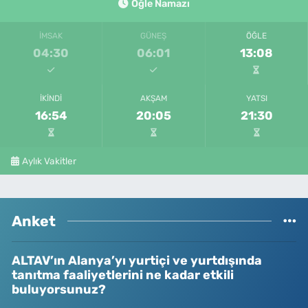
Öğle Namazı
İMSAK
GÜNEŞ
ÖĞLE
04:30
06:01
13:08
İKINDI
AKŞAM
YATSI
16:54
20:05
21:30
Aylık Vakitler
Anket
ALTAV’ın Alanya’yı yurtiçi ve yurtdışında
tanıtma faaliyetlerini ne kadar etkili
buluyorsunuz?