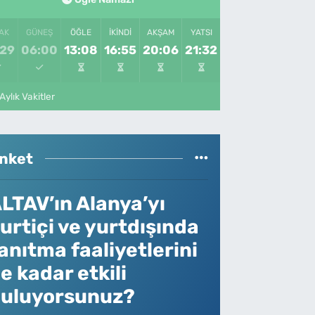
AK
GÜNEŞ
ÖĞLE
İKINDI
AKŞAM
YATSI
:29
06:00
13:08
16:55
20:06
21:32
Aylık Vakitler
nket
LTAV’ın Alanya’yı
urtiçi ve yurtdışında
anıtma faaliyetlerini
e kadar etkili
uluyorsunuz?