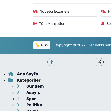
Nöbetçi Eczaneler
H
Tüm Manşetler
So
RSS
Copyright © 2022. Her hakkı sakl
Ana Sayfa
Kategoriler
Gündem
Asayiş
Spor
Politika
Çevre