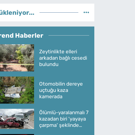
ükleniyor...
rend Haberler
Zeytinlikte elleri
arkadan bağlı cesedi
bulundu
Otomobilin dereye
uçtuğu kaza
kamerada
Ölümlü-yaralanmalı 7
kazadan biri 'yayaya
çarpma' şeklinde
oldu