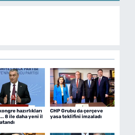
ongre hazırlıkları
CHP Grubu da çerçeve
.. 8 ile daha yeni il
yasa teklifini imzaladı
 atandı