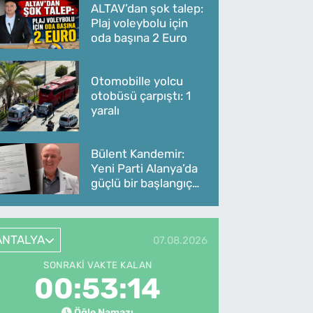
ALTAV’dan şok talep:
Plaj voleybolu için
oda başına 2 Euro
Otomobille yolcu
otobüsü çarpıştı: 1
yaralı
Bülent Kandemir:
Yeni Parti Alanya’da
güçlü bir başlangıç
yaptı
ANTALYA
07.08.2026
SONRAKI VAKTE KALAN
00:53:14
Öğle Namazı