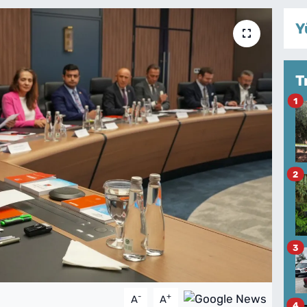
Y
T
1
2
3
-
+
A
A
4