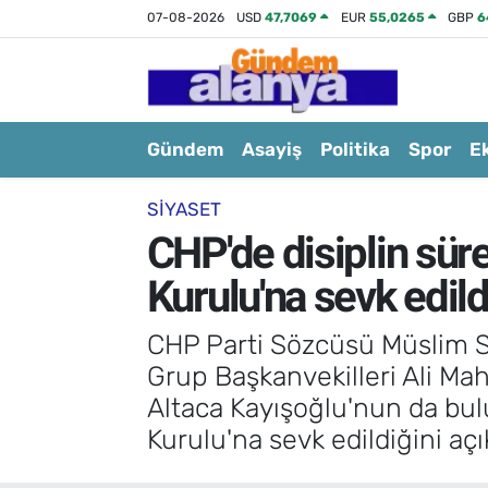
07-08-2026
USD
47,7069
EUR
55,0265
GBP
6
Gündem
Asayiş
Politika
Spor
E
SIYASET
CHP'de disiplin süre
Kurulu'na sevk edild
CHP Parti Sözcüsü Müslim Sa
Grup Başkanvekilleri Ali Mah
Altaca Kayışoğlu'nun da bulu
Kurulu'na sevk edildiğini açı