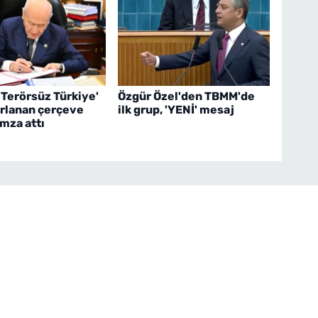
'Terörsüz Türkiye'
Özgür Özel'den TBMM'de
ırlanan çerçeve
ilk grup, 'YENİ' mesaj
mza attı