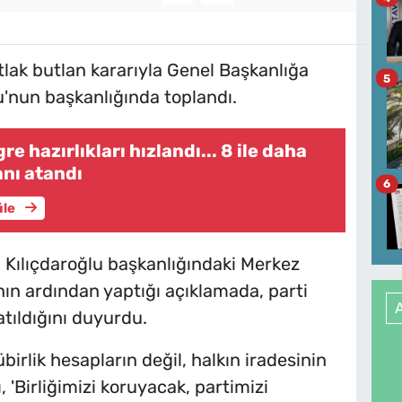
ak butlan kararıyla Genel Başkanlığa
5
u'nun başkanlığında toplandı.
e hazırlıkları hızlandı... 8 ile daha
anı atandı
6
üle
Kılıçdaroğlu başkanlığındaki Merkez
ın ardından yaptığı açıklamada, parti
atıldığını duyurdu.
irlik hesapların değil, halkın iradesinin
 'Birliğimizi koruyacak, partimizi