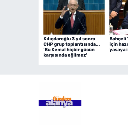
Kılıçdaroğlu 3 yıl sonra
Bahçeli 
CHP grup toplantısında...
için haz
'Bu Kemal hiçbir gücün
yasaya i
karşısında eğilmez'