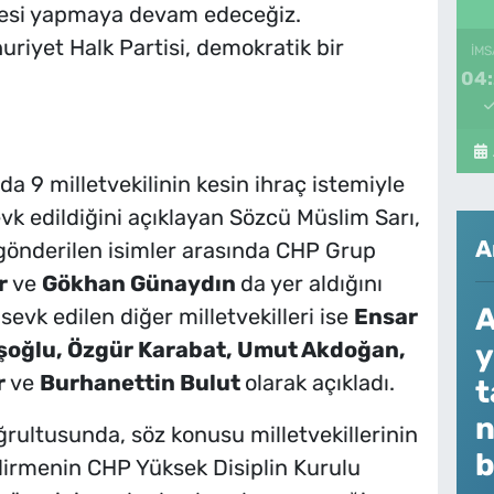
resi yapmaya devam edeceğiz.
uriyet Halk Partisi, demokratik bir
İMS
04
a 9 milletvekilinin kesin ihraç istemiyle
vk edildiğini açıklayan Sözcü Müslim Sarı,
A
a gönderilen isimler arasında CHP Grup
ır
ve
Gökhan Günaydın
da yer aldığını
A
sevk edilen diğer milletvekilleri ise
Ensar
ışoğlu, Özgür Karabat, Umut Akdoğan,
y
r
ve
Burhanettin Bulut
olarak açıkladı.
t
n
ğrultusunda, söz konusu milletvekillerinin
b
dirmenin CHP Yüksek Disiplin Kurulu