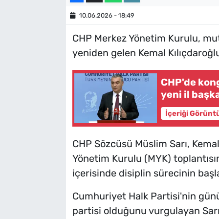
10.06.2026 - 18:49
CHP Merkez Yönetim Kurulu, mutl
yeniden gelen Kemal Kılıçdaroğl
CHP'de kongr
yeni il başk
İçeriği Görünt
CHP Sözcüsü Müslim Sarı, Kemal 
Yönetim Kurulu (MYK) toplantısın
içerisinde disiplin sürecinin başl
Cumhuriyet Halk Partisi'nin günüb
partisi olduğunu vurgulayan Sarı,