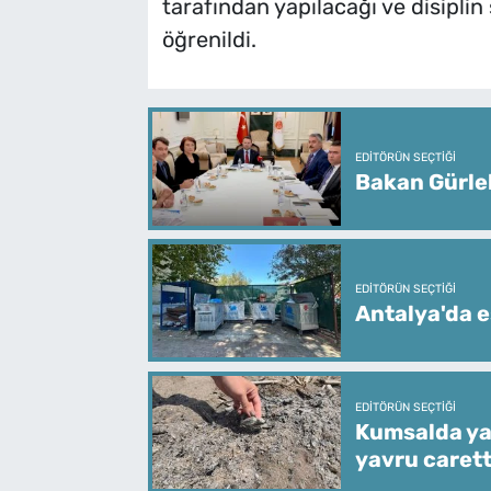
tarafından yapılacağı ve disipli
öğrenildi.
EDITÖRÜN SEÇTIĞI
Bakan Gürle
EDITÖRÜN SEÇTIĞI
Antalya'da e
EDITÖRÜN SEÇTIĞI
Kumsalda ya
yavru caret