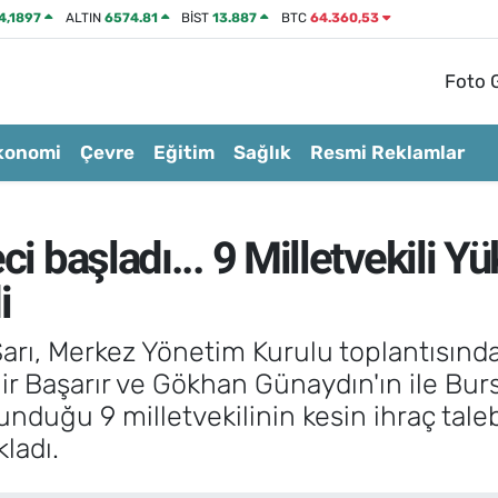
4,1897
ALTIN
6574.81
BİST
13.887
BTC
64.360,53
Foto G
konomi
Çevre
Eğitim
Sağlık
Resmi Reklamlar
ci başladı... 9 Milletvekili Yü
i
rı, Merkez Yönetim Kurulu toplantısında 
ir Başarır ve Gökhan Günaydın'ın ile Burs
nduğu 9 milletvekilinin kesin ihraç taleb
kladı.