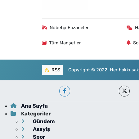
Nöbetçi Eczaneler
H
Tüm Manşetler
So
RSS
Copyright © 2022. Her hakkı sakl
Ana Sayfa
Kategoriler
Gündem
Asayiş
Spor