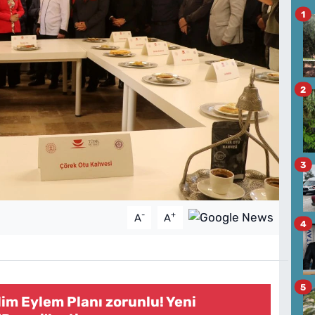
1
2
3
-
+
A
A
4
5
İklim Eylem Planı zorunlu! Yeni