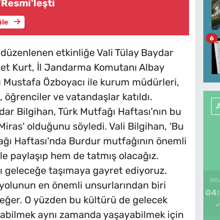
'Resmi'leşti
üle
6
 düzenlenen etkinliğe Vali Tülay Baydar
et Kurt, İl Jandarma Komutanı Albay
ı Mustafa Özboyacı ile kurum müdürleri,
, öğrenciler ve vatandaşlar katıldı.
dar Bilgihan, Türk Mutfağı Haftası'nın bu
iras' olduğunu söyledi. Vali Bilgihan, 'Bu
fağı Haftası'nda Burdur mutfağının önemli
le paylaşıp hem de tatmış olacağız.
ı geleceğe taşımaya gayret ediyoruz.
İMS
yolunun en önemli unsurlarından biri
04
eğer. O yüzden bu kültürü de gelecek
arabilmek aynı zamanda yaşayabilmek için