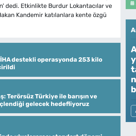
n' dedi. Etkinlikte Burdur Lokantacılar ve
Hakan Kandemir katılanlara kente özgü
A
A
y
İHA destekli operasyonda 253 kilo
irildi
t
n
b
: Terörsüz Türkiye ile barışın ve
üçlendiği gelecek hedefliyoruz