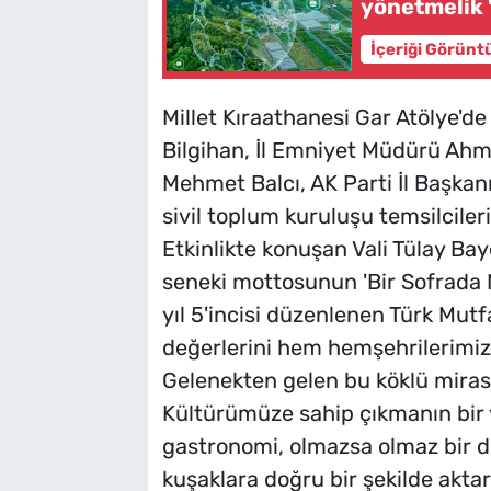
yönetmelik 
İçeriği Görünt
Millet Kıraathanesi Gar Atölye'de
Bilgihan, İl Emniyet Müdürü Ahm
Mehmet Balcı, AK Parti İl Başkan
sivil toplum kuruluşu temsilcileri
Etkinlikte konuşan Vali Tülay Bay
seneki mottosunun 'Bir Sofrada M
yıl 5'incisi düzenlenen Türk Mut
değerlerini hem hemşehrilerimiz
Gelenekten gelen bu köklü miras
Kültürümüze sahip çıkmanın bir 
gastronomi, olmazsa olmaz bir d
kuşaklara doğru bir şekilde akt