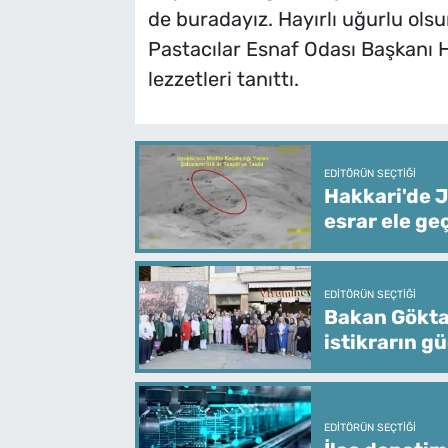
de buradayız. Hayırlı uğurlu olsu
Pastacılar Esnaf Odası Başkanı 
lezzetleri tanıttı.
EDITÖRÜN SEÇTIĞI
Hakkari'de J
esrar ele geç
EDITÖRÜN SEÇTIĞI
Bakan Göktaş
istikrarın g
EDITÖRÜN SEÇTIĞI