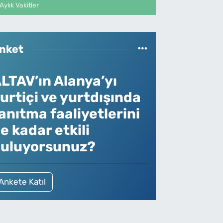
Aylık Vakitler
nket
LTAV’ın Alanya’yı
urtiçi ve yurtdışında
anıtma faaliyetlerini
e kadar etkili
uluyorsunuz?
Ankete Katıl