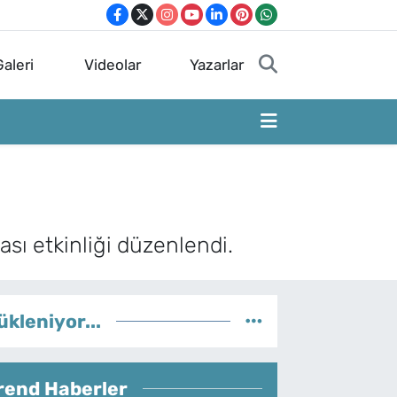
aleri
Videolar
Yazarlar
sı etkinliği düzenlendi.
ükleniyor...
rend Haberler