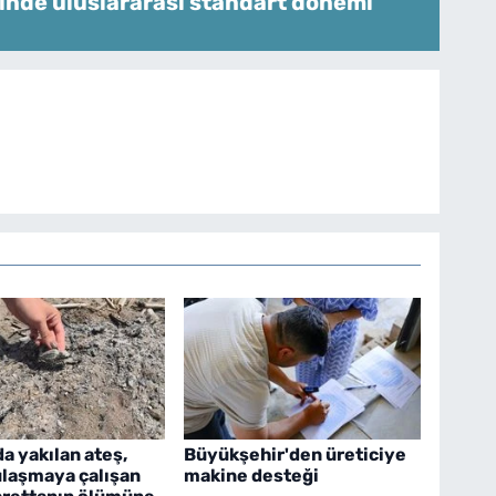
inde uluslararası standart dönemi
a yakılan ateş,
Büyükşehir'den üreticiye
ulaşmaya çalışan
makine desteği