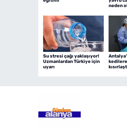
eğitimi
yavru c
neden o
Su stresi çağı yaklaşıyor!
Antalya'
Uzmanlardan Türkiye için
kediler
uyarı
kısırlaş