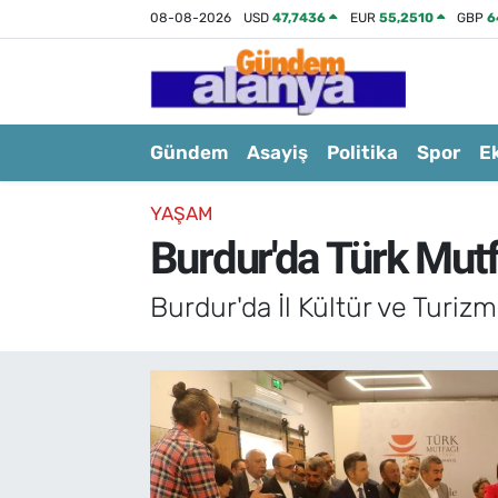
08-08-2026
USD
47,7436
EUR
55,2510
GBP
6
Gündem
Asayiş
Politika
Spor
E
YAŞAM
Burdur'da Türk Mutf
Burdur'da İl Kültür ve Turiz