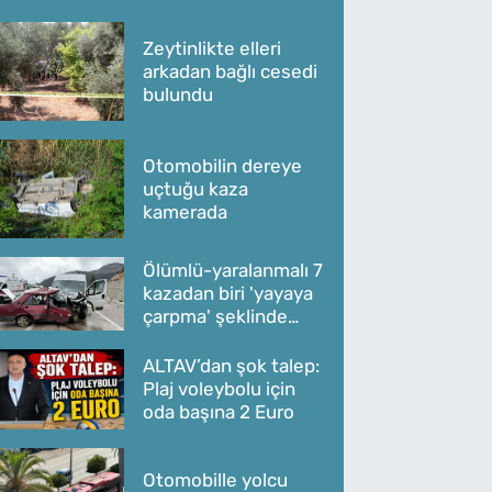
Zeytinlikte elleri
arkadan bağlı cesedi
bulundu
Otomobilin dereye
uçtuğu kaza
kamerada
Ölümlü-yaralanmalı 7
kazadan biri 'yayaya
çarpma' şeklinde
oldu
ALTAV’dan şok talep:
Plaj voleybolu için
oda başına 2 Euro
Otomobille yolcu