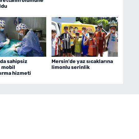
arettanın ölümüne
ldu
da sahipsiz
Mersin'de yaz sıcaklarına
e mobil
limonlu serinlik
tırma hizmeti