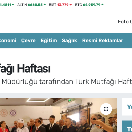
4,4811
ALTIN
6660.55
BİST
13.779
BTC
64.959,79
Foto G
konomi
Çevre
Eğitim
Sağlık
Resmi Reklamlar
ağı Haftası
m Müdürlüğü tarafından Türk Mutfağı Hafta
Y
T