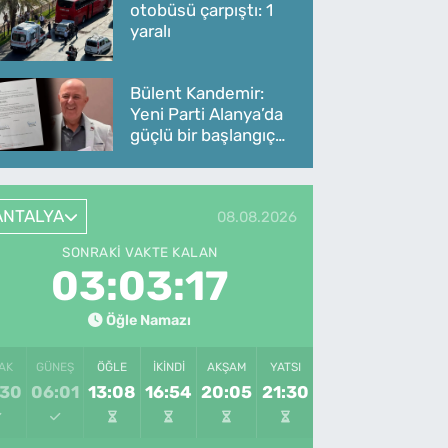
otobüsü çarpıştı: 1
yaralı
Bülent Kandemir:
Yeni Parti Alanya’da
güçlü bir başlangıç
yaptı
ANTALYA
08.08.2026
SONRAKI VAKTE KALAN
03:03:17
Öğle Namazı
AK
GÜNEŞ
ÖĞLE
İKINDI
AKŞAM
YATSI
:30
06:01
13:08
16:54
20:05
21:30