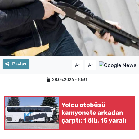
Paylaş
-
+
A
A
28.05.2026 - 10:31
Yolcu otobüsü
kamyonete arkadan
çarptı: 1 ölü, 15 yaralı