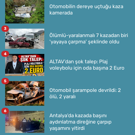
Otomobilin dereye uçtuğu kaza
kamerada
3
Ölümlü-yaralanmalı 7 kazadan biri
'yayaya çarpma' şeklinde oldu
4
ALTAV’dan şok talep: Plaj
voleybolu için oda başına 2 Euro
5
Otomobil şarampole devrildi: 2
ölü, 2 yaralı
6
Antalya'da kazada başını
aydınlatma direğine çarpıp
yaşamını yitirdi