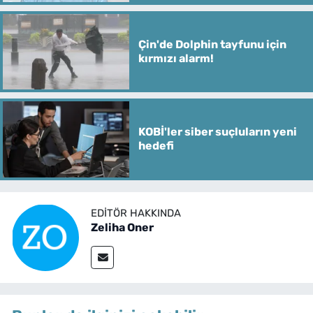
Çin'de Dolphin tayfunu için
kırmızı alarm!
KOBİ'ler siber suçluların yeni
hedefi
EDITÖR HAKKINDA
Zeliha Oner