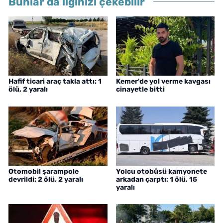
Bunlar da ilginizi çekebilir
Hafif ticari araç takla attı: 1
Kemer'de yol verme kavgası
ölü, 2 yaralı
cinayetle bitti
Otomobil şarampole
Yolcu otobüsü kamyonete
devrildi: 2 ölü, 2 yaralı
arkadan çarptı: 1 ölü, 15
yaralı