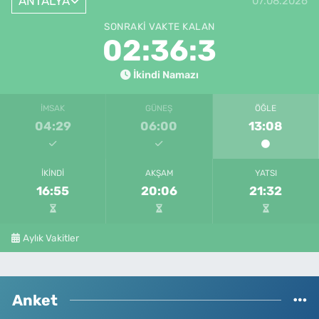
ANTALYA
07.08.2026
SONRAKI VAKTE KALAN
02:36:3
İkindi Namazı
İMSAK
GÜNEŞ
ÖĞLE
04:29
06:00
13:08
İKINDI
AKŞAM
YATSI
16:55
20:06
21:32
Aylık Vakitler
Anket