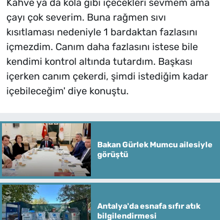
Kahve ya da kola gibi içecekleri sevmem ama
çayı çok severim. Buna rağmen sıvı
kısıtlaması nedeniyle 1 bardaktan fazlasını
içmezdim. Canım daha fazlasını istese bile
kendimi kontrol altında tutardım. Başkası
içerken canım çekerdi, şimdi istediğim kadar
içebileceğim' diye konuştu.
Bakan Gürlek Mumcu ailesiyle
görüştü
Antalya'da esnafa sıfır atık
bilgilendirmesi