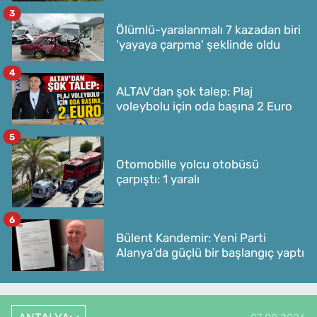
3
Ölümlü-yaralanmalı 7 kazadan biri
'yayaya çarpma' şeklinde oldu
4
ALTAV’dan şok talep: Plaj
voleybolu için oda başına 2 Euro
5
Otomobille yolcu otobüsü
çarpıştı: 1 yaralı
6
Bülent Kandemir: Yeni Parti
Alanya’da güçlü bir başlangıç yaptı