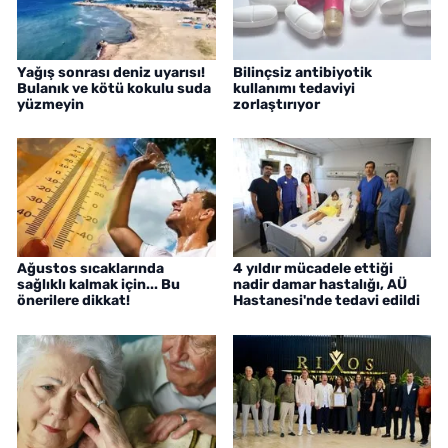
Yağış sonrası deniz uyarısı!
Bilinçsiz antibiyotik
Bulanık ve kötü kokulu suda
kullanımı tedaviyi
yüzmeyin
zorlaştırıyor
Ağustos sıcaklarında
4 yıldır mücadele ettiği
sağlıklı kalmak için... Bu
nadir damar hastalığı, AÜ
önerilere dikkat!
Hastanesi'nde tedavi edildi