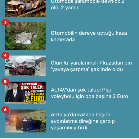
Otomobil şarampole devrildi: 2
ölü, 2 yaralı
3
Otomobilin dereye uçtuğu kaza
kamerada
4
Ölümlü-yaralanmalı 7 kazadan biri
'yayaya çarpma' şeklinde oldu
5
ALTAV’dan şok talep: Plaj
voleybolu için oda başına 2 Euro
6
Antalya'da kazada başını
aydınlatma direğine çarpıp
yaşamını yitirdi