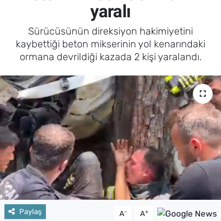
yaralı
Sürücüsünün direksiyon hakimiyetini
kaybettiği beton mikserinin yol kenarındaki
ormana devrildiği kazada 2 kişi yaralandı.
Paylaş
-
+
A
A