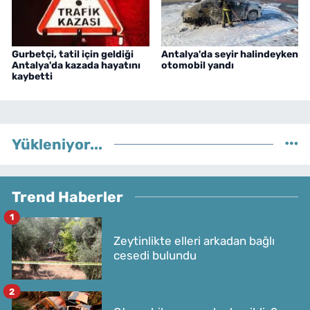
Gurbetçi, tatil için geldiği
Antalya'da seyir halindeyken
Antalya'da kazada hayatını
otomobil yandı
kaybetti
Yükleniyor...
Trend Haberler
1
Zeytinlikte elleri arkadan bağlı
cesedi bulundu
2