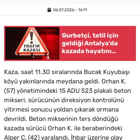
06.07.2026 - 14:11
Gurbetçi, tatil için
geldiği Antalya'da
kazada hayatını
kaybetti
Kaza, saat 11.30 sıralarında Bucak Kuyubaşı
köyü yakınlarında meydana geldi. Orhan K.
(57) yönetimindeki 15 ADU 523 plakalı beton
mikseri, sürücünün direksiyon kontrolünü
yitirmesi sonucu yoldan çıkarak ormana
devrildi. Beton mikserinin ters döndüğü
kazada sürücü Orhan K. ile beraberindeki
Alper Ç. (42) yaralandı. İhbar üzerine olay