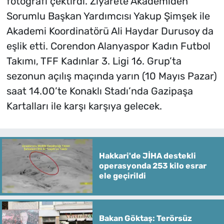
fotoğrafı çektirdi. Ziyarete Akademiden
Sorumlu Başkan Yardımcısı Yakup Şimşek ile
Akademi Koordinatörü Ali Haydar Durusoy da
eşlik etti. Corendon Alanyaspor Kadın Futbol
Takımı, TFF Kadınlar 3. Ligi 16. Grup’ta
sezonun açılış maçında yarın (10 Mayıs Pazar)
saat 14.00’te Konaklı Stadı’nda Gazipaşa
Kartalları ile karşı karşıya gelecek.
Hakkari'de JİHA destekli
operasyonda 253 kilo esrar
ele geçirildi
Bakan Göktaş: Terörsüz