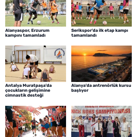
Alanyaspor, Erzurum
Serikspor'da ilk etap kampı
kampını tamamladı
tamamlandı
Antalya Muratpaşa'da
Alanya'da antrenörlük kursu
çocukların gelişimine
başlıyor
cimnastik desteği