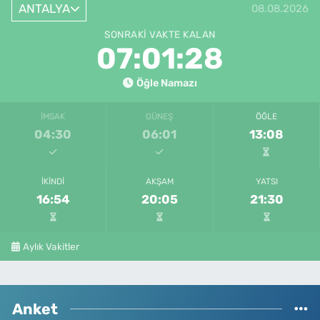
ANTALYA
08.08.2026
SONRAKI VAKTE KALAN
07:01:28
Öğle Namazı
İMSAK
GÜNEŞ
ÖĞLE
04:30
06:01
13:08
İKINDI
AKŞAM
YATSI
16:54
20:05
21:30
Aylık Vakitler
Anket