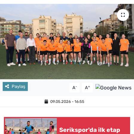
Paylaş
-
+
A
A
09.05.2026 - 16:55
Serikspor'da ilk etap