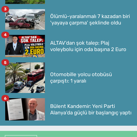
3
Ölümlü-yaralanmalı 7 kazadan biri
'yayaya çarpma' şeklinde oldu
4
ALTAV’dan şok talep: Plaj
voleybolu için oda başına 2 Euro
5
Otomobille yolcu otobüsü
çarpıştı: 1 yaralı
6
Bülent Kandemir: Yeni Parti
Alanya’da güçlü bir başlangıç yaptı