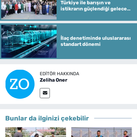
Türkiye ile barışın ve
istikrarın güçlendiği gelecek
hedefliyoruz
İlaç denetiminde uluslararası
standart dönemi
EDITÖR HAKKINDA
Zeliha Oner
Bunlar da ilginizi çekebilir