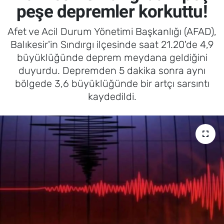
peşe depremler korkuttu!
Afet ve Acil Durum Yönetimi Başkanlığı (AFAD),
Balıkesir'in Sındırgı ilçesinde saat 21.20'de 4,9
büyüklüğünde deprem meydana geldiğini
duyurdu. Depremden 5 dakika sonra aynı
bölgede 3,6 büyüklüğünde bir artçı sarsıntı
kaydedildi.