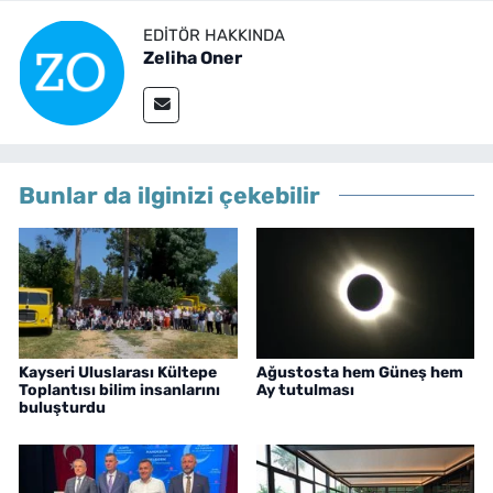
EDITÖR HAKKINDA
Zeliha Oner
Bunlar da ilginizi çekebilir
Kayseri Uluslarası Kültepe
Ağustosta hem Güneş hem
Toplantısı bilim insanlarını
Ay tutulması
buluşturdu