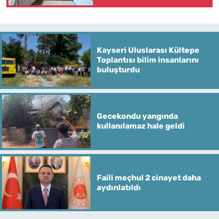
programı
Kayseri Uluslarası Kültepe
Toplantısı bilim insanlarını
buluşturdu
Gecekondu yangında
kullanılamaz hale geldi
Faili meçhul 2 cinayet daha
aydınlatıldı