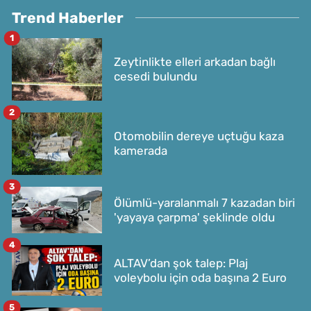
Trend Haberler
1
Zeytinlikte elleri arkadan bağlı
cesedi bulundu
2
Otomobilin dereye uçtuğu kaza
kamerada
3
Ölümlü-yaralanmalı 7 kazadan biri
'yayaya çarpma' şeklinde oldu
4
ALTAV’dan şok talep: Plaj
voleybolu için oda başına 2 Euro
5