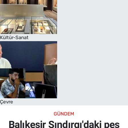
Kültür-Sanat
Çevre
GÜNDEM
Balıkesir Sındırgı'daki peş