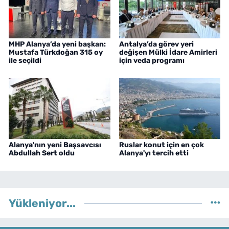
MHP Alanya’da yeni başkan:
Antalya’da görev yeri
Mustafa Türkdoğan 315 oy
değişen Mülki İdare Amirleri
ile seçildi
için veda programı
Alanya'nın yeni Başsavcısı
Ruslar konut için en çok
Abdullah Sert oldu
Alanya'yı tercih etti
Yükleniyor...