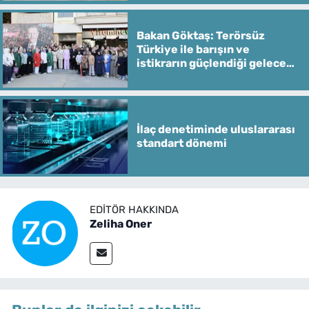
Bakan Göktaş: Terörsüz
Türkiye ile barışın ve
istikrarın güçlendiği gelecek
hedefliyoruz
İlaç denetiminde uluslararası
standart dönemi
EDITÖR HAKKINDA
Zeliha Oner