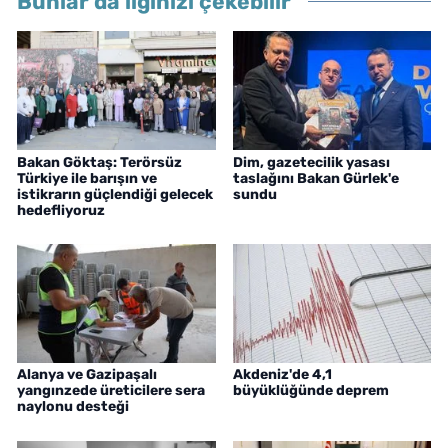
Bunlar da ilginizi çekebilir
Bakan Göktaş: Terörsüz
Dim, gazetecilik yasası
Türkiye ile barışın ve
taslağını Bakan Gürlek'e
istikrarın güçlendiği gelecek
sundu
hedefliyoruz
Alanya ve Gazipaşalı
Akdeniz'de 4,1
yangınzede üreticilere sera
büyüklüğünde deprem
naylonu desteği