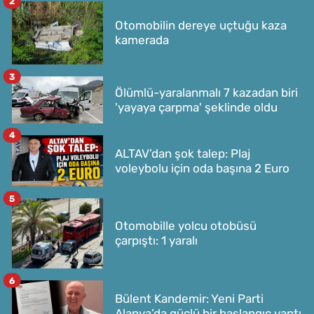
2
Otomobilin dereye uçtuğu kaza
kamerada
3
Ölümlü-yaralanmalı 7 kazadan biri
'yayaya çarpma' şeklinde oldu
4
ALTAV’dan şok talep: Plaj
voleybolu için oda başına 2 Euro
5
Otomobille yolcu otobüsü
çarpıştı: 1 yaralı
6
Bülent Kandemir: Yeni Parti
Alanya’da güçlü bir başlangıç yaptı