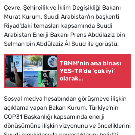
Çevre, Şehircilik ve İklim Değişikliği Bakanı
Murat Kurum, Suudi Arabistan'ın başkenti
Riyad'daki temasları kapsamında Suudi
Arabistan Enerji Bakanı Prens Abdülaziz bin
Selman bin Abdülaziz Âl Suud ile görüştü.
TBMM'nin ana binası
YES-TR'de 'çok iyi'
olarak
sertifikalandırıldı
Sosyal medya hesabından görüşmeye ilişkin
açıklama yapan Bakan Kurum, Türkiye'nin
COP31 Başkanlığı kapsamında enerji
dönüşümüne ilişkin vizyonunu ve önceliklerini
Suudi mevkidaşıyla paylaştıklarını belirtti.