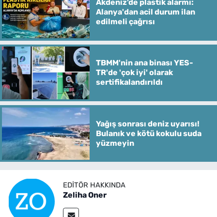
Akdeniz’de plastik alarmı:
Alanya'dan acil durum ilan
edilmeli çağrısı
TBMM'nin ana binası YES-
TR'de 'çok iyi' olarak
sertifikalandırıldı
Yağış sonrası deniz uyarısı!
Bulanık ve kötü kokulu suda
yüzmeyin
EDITÖR HAKKINDA
Zeliha Oner