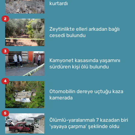
kurtardı
2
Zeytinlikte elleri arkadan bağlı
cesedi bulundu
3
Kamyonet kasasında yaşamını
sürdüren kişi ölü bulundu
4
Otomobilin dereye uçtuğu kaza
kamerada
5
Ölümlü-yaralanmalı 7 kazadan biri
'yayaya çarpma' şeklinde oldu