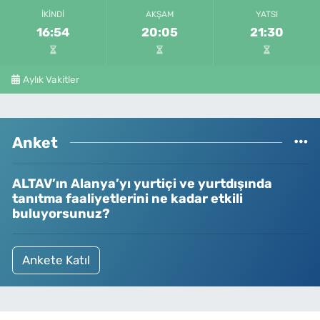
İKINDI
AKŞAM
YATSI
16:54
20:05
21:30
Aylık Vakitler
Anket
ALTAV’ın Alanya’yı yurtiçi ve yurtdışında
tanıtma faaliyetlerini ne kadar etkili
buluyorsunuz?
Ankete Katıl