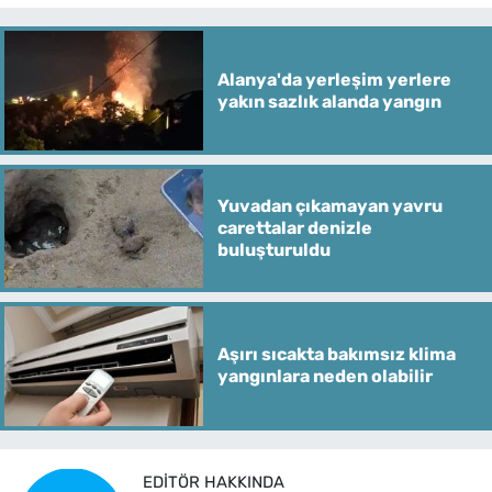
Alanya'da yerleşim yerlere
yakın sazlık alanda yangın
Yuvadan çıkamayan yavru
carettalar denizle
buluşturuldu
Aşırı sıcakta bakımsız klima
yangınlara neden olabilir
EDITÖR HAKKINDA