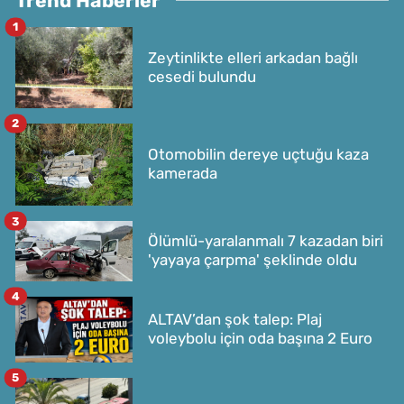
Trend Haberler
1
Zeytinlikte elleri arkadan bağlı
cesedi bulundu
2
Otomobilin dereye uçtuğu kaza
kamerada
3
Ölümlü-yaralanmalı 7 kazadan biri
'yayaya çarpma' şeklinde oldu
4
ALTAV’dan şok talep: Plaj
voleybolu için oda başına 2 Euro
5