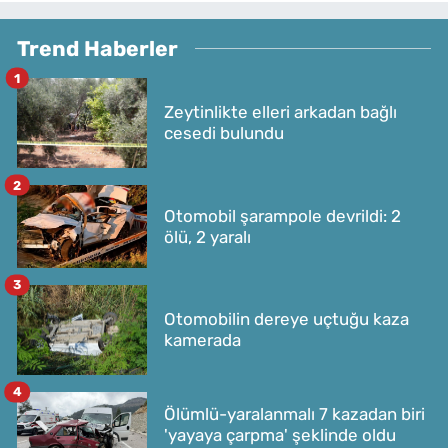
Trend Haberler
1
Zeytinlikte elleri arkadan bağlı
cesedi bulundu
2
Otomobil şarampole devrildi: 2
ölü, 2 yaralı
3
Otomobilin dereye uçtuğu kaza
kamerada
4
Ölümlü-yaralanmalı 7 kazadan biri
'yayaya çarpma' şeklinde oldu