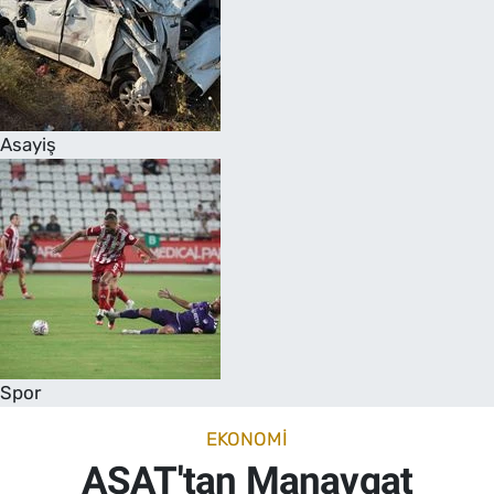
Asayiş
Spor
EKONOMI
ASAT'tan Manavgat