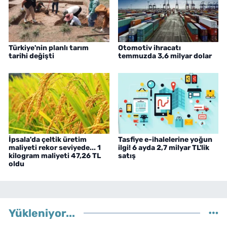
Türkiye'nin planlı tarım
Otomotiv ihracatı
tarihi değişti
temmuzda 3,6 milyar dolar
İpsala'da çeltik üretim
Tasfiye e-ihalelerine yoğun
maliyeti rekor seviyede... 1
ilgi! 6 ayda 2,7 milyar TL'lik
kilogram maliyeti 47,26 TL
satış
oldu
Yükleniyor...