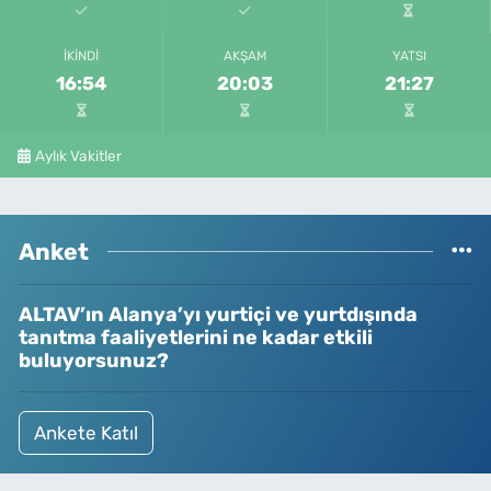
İKINDI
AKŞAM
YATSI
16:54
20:03
21:27
Aylık Vakitler
Anket
ALTAV’ın Alanya’yı yurtiçi ve yurtdışında
tanıtma faaliyetlerini ne kadar etkili
buluyorsunuz?
Ankete Katıl