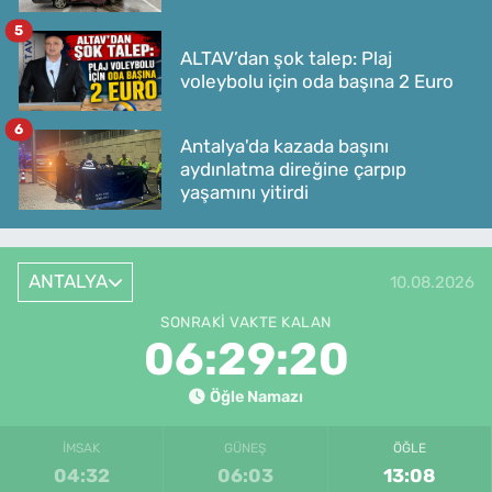
5
ALTAV’dan şok talep: Plaj
voleybolu için oda başına 2 Euro
6
Antalya'da kazada başını
aydınlatma direğine çarpıp
yaşamını yitirdi
ANTALYA
10.08.2026
SONRAKI VAKTE KALAN
06:29:20
Öğle Namazı
İMSAK
GÜNEŞ
ÖĞLE
04:32
06:03
13:08