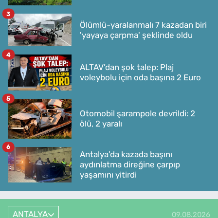
3
Ölümlü-yaralanmalı 7 kazadan biri
'yayaya çarpma' şeklinde oldu
4
ALTAV’dan şok talep: Plaj
voleybolu için oda başına 2 Euro
5
Otomobil şarampole devrildi: 2
ölü, 2 yaralı
6
Antalya'da kazada başını
aydınlatma direğine çarpıp
yaşamını yitirdi
ANTALYA
09.08.2026