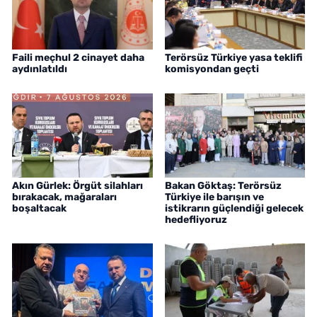
Faili meçhul 2 cinayet daha
Terörsüz Türkiye yasa teklifi
aydınlatıldı
komisyondan geçti
Akın Gürlek: Örgüt silahları
Bakan Göktaş: Terörsüz
bırakacak, mağaraları
Türkiye ile barışın ve
boşaltacak
istikrarın güçlendiği gelecek
hedefliyoruz