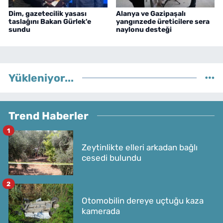
Dim, gazetecilik yasası
Alanya ve Gazipaşalı
taslağını Bakan Gürlek'e
yangınzede üreticilere sera
sundu
naylonu desteği
Yükleniyor...
Trend Haberler
1
Zeytinlikte elleri arkadan bağlı
cesedi bulundu
2
Otomobilin dereye uçtuğu kaza
kamerada