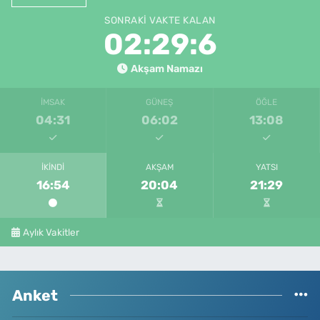
SONRAKI VAKTE KALAN
02:29:6
Akşam Namazı
İMSAK
GÜNEŞ
ÖĞLE
04:31
06:02
13:08
İKINDI
AKŞAM
YATSI
16:54
20:04
21:29
Aylık Vakitler
Anket