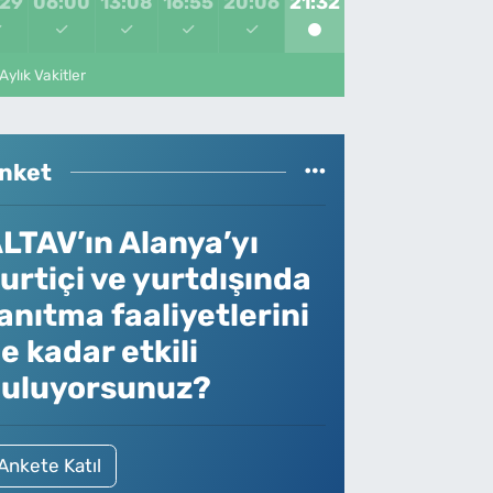
:29
06:00
13:08
16:55
20:06
21:32
Aylık Vakitler
nket
LTAV’ın Alanya’yı
urtiçi ve yurtdışında
anıtma faaliyetlerini
e kadar etkili
uluyorsunuz?
Ankete Katıl