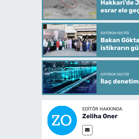
Hakkari'de J
esrar ele geç
EDITÖRÜN SEÇTIĞI
Bakan Göktaş
istikrarın g
EDITÖRÜN SEÇTIĞI
İlaç denetim
EDITÖR HAKKINDA
Zeliha Oner