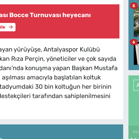
5
rası Bocce Turnuvası heyecanı
üle
6
ayan yürüyüşe, Antalyaspor Kulübü
an Rıza Perçin, yöneticiler ve çok sayıda
eydanı'nda konuşma yapan Başkan Mustafa
 aşılması amacıyla başlatılan koltuk
adyumdaki 30 bin koltuğun her birinin
 destekçileri tarafından sahiplenilmesini
İMS