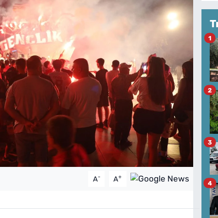
T
1
2
3
-
+
A
A
4