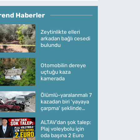
rend Haberler
Zeytinlikte elleri
arkadan bağlı cesedi
bulundu
Otomobilin dereye
uçtuğu kaza
kamerada
Ölümlü-yaralanmalı 7
kazadan biri 'yayaya
çarpma' şeklinde
oldu
ALTAV’dan şok talep:
Plaj voleybolu için
oda başına 2 Euro