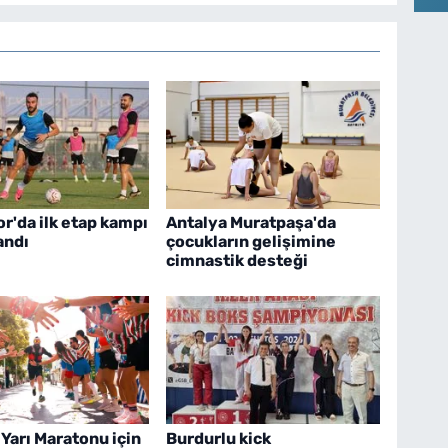
r'da ilk etap kampı
Antalya Muratpaşa'da
andı
çocukların gelişimine
cimnastik desteği
Yarı Maratonu için
Burdurlu kick