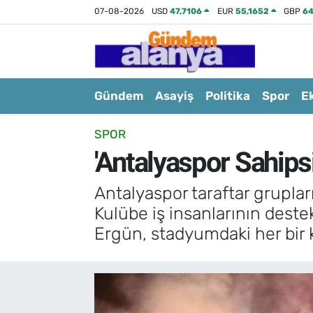
07-08-2026
USD
47,7106
EUR
55,1652
GBP
64
Gündem
Asayiş
Politika
Spor
E
SPOR
'Antalyaspor Sahipsi
Antalyaspor taraftar grupları
Kulübe iş insanlarının dest
Ergün, stadyumdaki her bir k