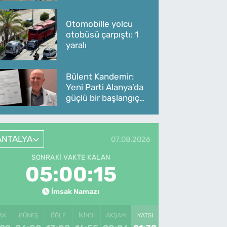
Otomobille yolcu
otobüsü çarpıştı: 1
yaralı
Bülent Kandemir:
Yeni Parti Alanya’da
güçlü bir başlangıç
yaptı
ANTALYA
07.08.2026
SONRAKI VAKTE KALAN
05:00:15
İmsak Namazı
AK
GÜNEŞ
ÖĞLE
İKINDI
AKŞAM
YATSI