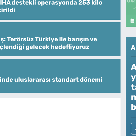
04
İHA destekli operasyonda 253 kilo
irildi
: Terörsüz Türkiye ile barışın ve
üçlendiği gelecek hedefliyoruz
A
A
y
inde uluslararası standart dönemi
t
n
b