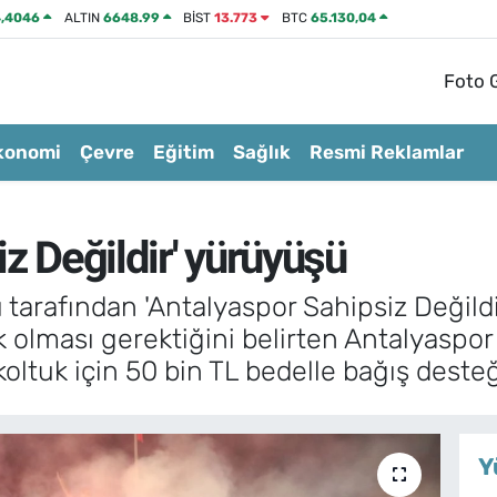
,4046
ALTIN
6648.99
BİST
13.773
BTC
65.130,04
Foto G
konomi
Çevre
Eğitim
Sağlık
Resmi Reklamlar
z Değildir' yürüyüşü
 tarafından 'Antalyaspor Sahipsiz Değildi
ek olması gerektiğini belirten Antalyasp
oltuk için 50 bin TL bedelle bağış desteği
Y