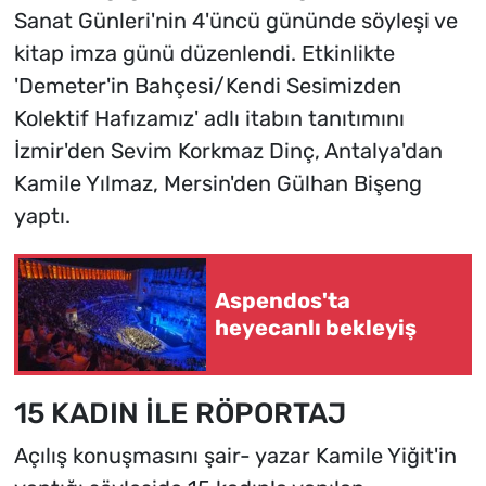
Sanat Günleri'nin 4'üncü gününde söyleşi ve
kitap imza günü düzenlendi. Etkinlikte
'Demeter'in Bahçesi/Kendi Sesimizden
Kolektif Hafızamız' adlı itabın tanıtımını
İzmir'den Sevim Korkmaz Dinç, Antalya'dan
Kamile Yılmaz, Mersin'den Gülhan Bişeng
yaptı.
Aspendos'ta
heyecanlı bekleyiş
15 KADIN İLE RÖPORTAJ
Açılış konuşmasını şair- yazar Kamile Yiğit'in