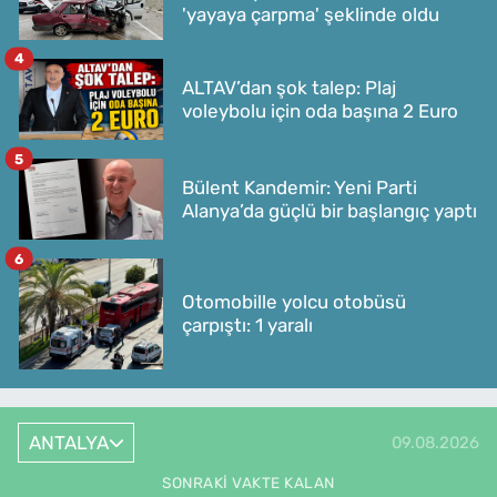
'yayaya çarpma' şeklinde oldu
4
ALTAV’dan şok talep: Plaj
voleybolu için oda başına 2 Euro
5
Bülent Kandemir: Yeni Parti
Alanya’da güçlü bir başlangıç yaptı
6
Otomobille yolcu otobüsü
çarpıştı: 1 yaralı
ANTALYA
09.08.2026
SONRAKI VAKTE KALAN