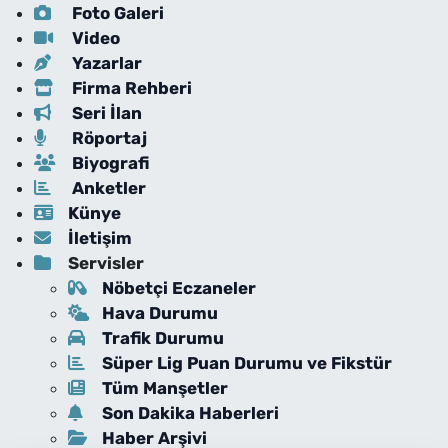
Foto Galeri
Video
Yazarlar
Firma Rehberi
Seri İlan
Röportaj
Biyografi
Anketler
Künye
İletişim
Servisler
Nöbetçi Eczaneler
Hava Durumu
Trafik Durumu
Süper Lig Puan Durumu ve Fikstür
Tüm Manşetler
Son Dakika Haberleri
Haber Arşivi