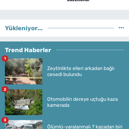
Yükleniyor...
Trend Haberler
1
Zeytinlikte elleri arkadan bağlı
cesedi bulundu
2
Otomobilin dereye uçtuğu kaza
kamerada
3
Ölümlü-yaralanmalı 7 kazadan biri