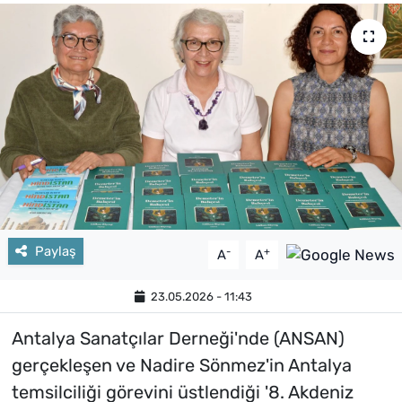
Paylaş
-
+
A
A
23.05.2026 - 11:43
Antalya Sanatçılar Derneği'nde (ANSAN)
gerçekleşen ve Nadire Sönmez'in Antalya
temsilciliği görevini üstlendiği '8. Akdeniz