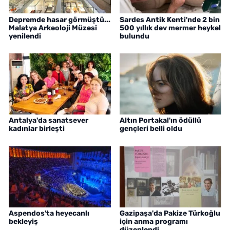
Depremde hasar görmüştü...
Sardes Antik Kenti'nde 2 bin
Malatya Arkeoloji Müzesi
500 yıllık dev mermer heykel
yenilendi
bulundu
Antalya'da sanatsever
Altın Portakal'ın ödüllü
kadınlar birleşti
gençleri belli oldu
Aspendos'ta heyecanlı
Gazipaşa'da Pakize Türkoğlu
bekleyiş
için anma programı
düzenlendi