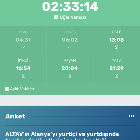
02:33:14
Öğle Namazı
İMSAK
GÜNEŞ
ÖĞLE
04:31
06:02
13:08
İKINDI
AKŞAM
YATSI
16:54
20:04
21:29
Aylık Vakitler
Anket
ALTAV’ın Alanya’yı yurtiçi ve yurtdışında