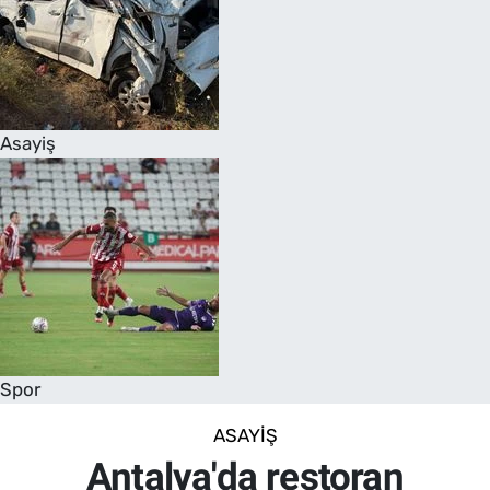
Asayiş
Spor
ASAYIŞ
Antalya'da restoran