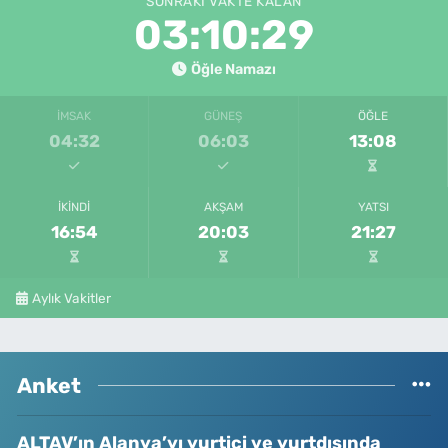
SONRAKI VAKTE KALAN
03:10:29
Öğle Namazı
İMSAK
GÜNEŞ
ÖĞLE
04:32
06:03
13:08
İKINDI
AKŞAM
YATSI
16:54
20:03
21:27
Aylık Vakitler
Anket
ALTAV’ın Alanya’yı yurtiçi ve yurtdışında