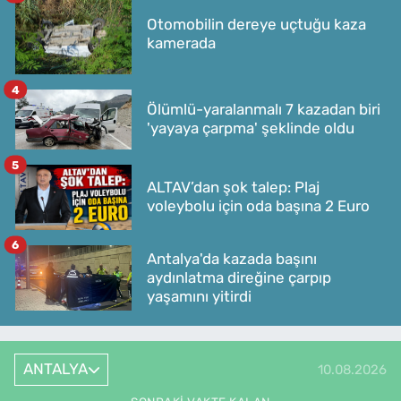
Otomobilin dereye uçtuğu kaza
kamerada
4
Ölümlü-yaralanmalı 7 kazadan biri
'yayaya çarpma' şeklinde oldu
5
ALTAV’dan şok talep: Plaj
voleybolu için oda başına 2 Euro
6
Antalya'da kazada başını
aydınlatma direğine çarpıp
yaşamını yitirdi
ANTALYA
10.08.2026