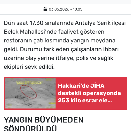
03.06.2026 - 10:05
Dün saat 17.30 sıralarında Antalya Serik ilçesi
Belek Mahallesi’nde faaliyet gösteren
restoranın çatı kısmında yangın meydana
geldi. Durumu fark eden çalışanların ihbarı
üzerine olay yerine itfaiye, polis ve sağlık
ekipleri sevk edildi.
Hakkari'de JİHA
destekli operasyonda
253 kilo esrar ele
geçirildi
YANGIN BÜYÜMEDEN
SÖNDÜRÜLDÜ