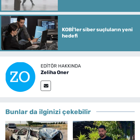
KOBİ'ler siber suçluların yeni
hedefi
EDITÖR HAKKINDA
Zeliha Oner
Bunlar da ilginizi çekebilir