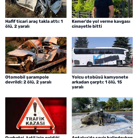
Hafif ticari araç takla attı: 1
Kemer'de yol verme kavgası
ölü, 2 yaralı
cinayetle bitti
Otomobil şarampole
Yolcu otobüsü kamyonete
devrildi: 2 ölü, 2 yaralı
arkadan çarptı: 1 ölü, 15
yaralı
Gurbetçi, tatil için geldiği
Antalya'da seyir halindeyken