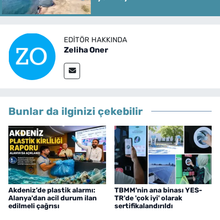
EDITÖR HAKKINDA
Zeliha Oner
Bunlar da ilginizi çekebilir
Akdeniz’de plastik alarmı:
TBMM'nin ana binası YES-
Alanya'dan acil durum ilan
TR'de 'çok iyi' olarak
edilmeli çağrısı
sertifikalandırıldı