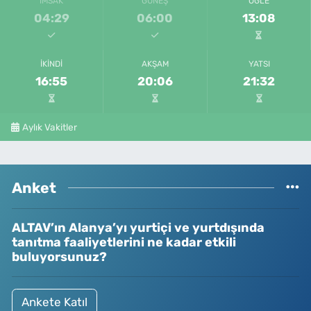
İMSAK
GÜNEŞ
ÖĞLE
04:29
06:00
13:08
İKINDI
AKŞAM
YATSI
16:55
20:06
21:32
Aylık Vakitler
Anket
ALTAV’ın Alanya’yı yurtiçi ve yurtdışında
tanıtma faaliyetlerini ne kadar etkili
buluyorsunuz?
Ankete Katıl