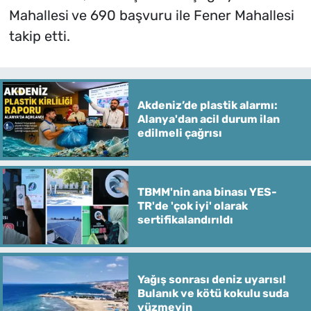
Mahallesi ve 690 başvuru ile Fener Mahallesi
takip etti.
Akdeniz’de plastik alarmı:
Alanya'dan acil durum ilan
edilmeli çağrısı
TBMM'nin ana binası YES-
TR'de 'çok iyi' olarak
sertifikalandırıldı
Yağış sonrası deniz uyarısı!
Bulanık ve kötü kokulu suda
yüzmeyin