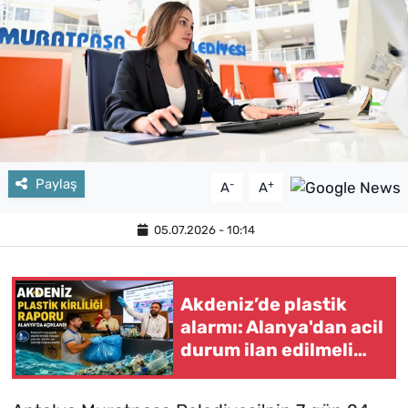
Paylaş
-
+
A
A
05.07.2026 - 10:14
Akdeniz’de plastik
alarmı: Alanya'dan acil
durum ilan edilmeli
çağrısı