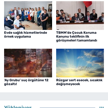
Evde sağlık hizmetlerinde
TBMM'de Çocuk Koruma
örnek uygulama
Kanunu teklifinin ilk
görüşmeleri tamamlandı
'Ay Grubu' suç örgütüne 12
Rüzgar sert esecek, sıcaklık
gözaltı!
değişmeyecek
Yükleniyor...