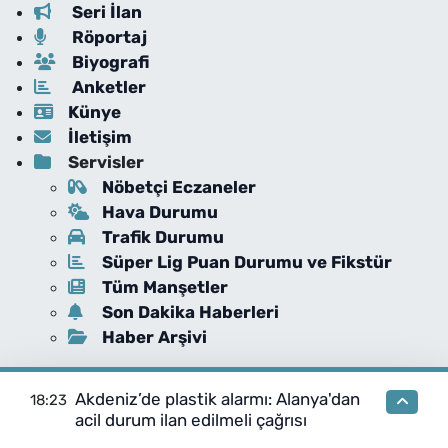
Seri İlan
Röportaj
Biyografi
Anketler
Künye
İletişim
Servisler
Nöbetçi Eczaneler
Hava Durumu
Trafik Durumu
Süper Lig Puan Durumu ve Fikstür
Tüm Manşetler
Son Dakika Haberleri
Haber Arşivi
Akdeniz’de plastik alarmı: Alanya'dan
18:23
acil durum ilan edilmeli çağrısı