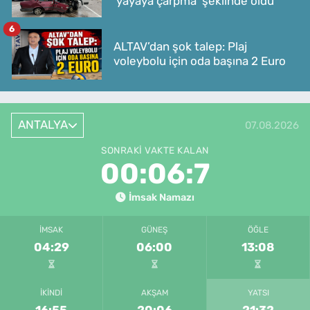
'yayaya çarpma' şeklinde oldu
6
ALTAV’dan şok talep: Plaj
voleybolu için oda başına 2 Euro
ANTALYA
07.08.2026
SONRAKI VAKTE KALAN
00:06:7
İmsak Namazı
İMSAK
GÜNEŞ
ÖĞLE
04:29
06:00
13:08
İKINDI
AKŞAM
YATSI
16:55
20:06
21:32