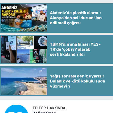
Akdeniz’de plastik alarmı:
Alanya'dan acil durum ilan
edilmeli çağrısı
TBMM'nin ana binası YES-
TR'de 'çok iyi' olarak
sertifikalandırıldı
Yağış sonrası deniz uyarısı!
Bulanık ve kötü kokulu suda
yüzmeyin
EDITÖR HAKKINDA