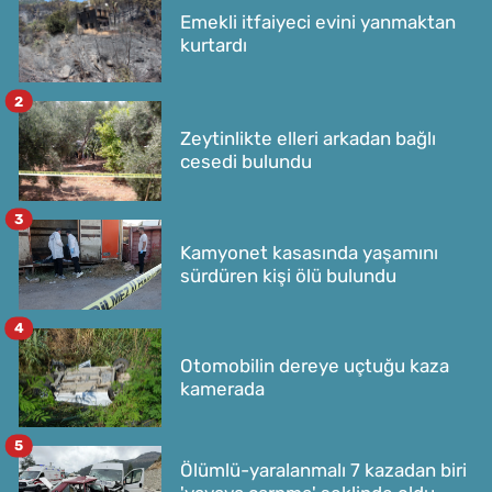
Emekli itfaiyeci evini yanmaktan
kurtardı
2
Zeytinlikte elleri arkadan bağlı
cesedi bulundu
3
Kamyonet kasasında yaşamını
sürdüren kişi ölü bulundu
4
Otomobilin dereye uçtuğu kaza
kamerada
5
Ölümlü-yaralanmalı 7 kazadan biri