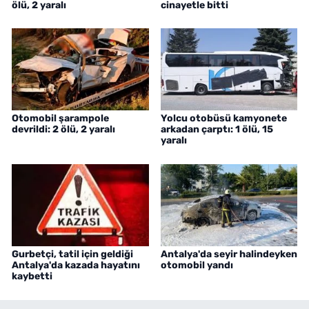
ölü, 2 yaralı
cinayetle bitti
Otomobil şarampole
Yolcu otobüsü kamyonete
devrildi: 2 ölü, 2 yaralı
arkadan çarptı: 1 ölü, 15
yaralı
Gurbetçi, tatil için geldiği
Antalya'da seyir halindeyken
Antalya'da kazada hayatını
otomobil yandı
kaybetti