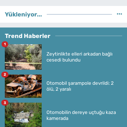
Yükleniyor...
Trend Haberler
1
Zeytinlikte elleri arkadan bağlı
cesedi bulundu
2
Otomobil şarampole devrildi: 2
ölü, 2 yaralı
3
Otomobilin dereye uçtuğu kaza
kamerada