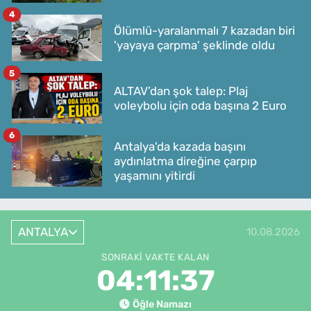
4
Ölümlü-yaralanmalı 7 kazadan biri
'yayaya çarpma' şeklinde oldu
5
ALTAV’dan şok talep: Plaj
voleybolu için oda başına 2 Euro
6
Antalya'da kazada başını
aydınlatma direğine çarpıp
yaşamını yitirdi
ANTALYA
10.08.2026
SONRAKI VAKTE KALAN
04:11:37
Öğle Namazı