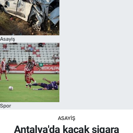
Asayiş
Spor
ASAYIŞ
Antalya'da kaçak sigara