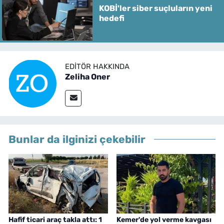
KOBİ'ler siber suçluların yeni
hedefi
EDITÖR HAKKINDA
Zeliha Oner
Bunlar da ilginizi çekebilir
Hafif ticari araç takla attı: 1
Kemer'de yol verme kavgası