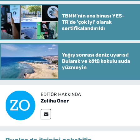
TBMM'nin ana binası YES-
TR'de 'çok iyi' olarak
sertifikalandırıldı
Yağış sonrası deniz uyarısı!
Bulanık ve kötü kokulu suda
yüzmeyin
EDITÖR HAKKINDA
Zeliha Oner