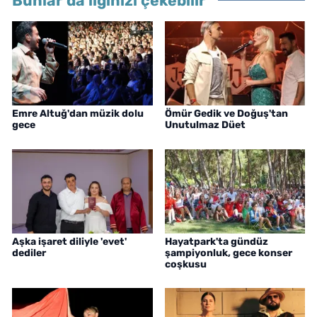
Bunlar da ilginizi çekebilir
Emre Altuğ'dan müzik dolu
Ömür Gedik ve Doğuş'tan
gece
Unutulmaz Düet
Aşka işaret diliyle 'evet'
Hayatpark'ta gündüz
dediler
şampiyonluk, gece konser
coşkusu