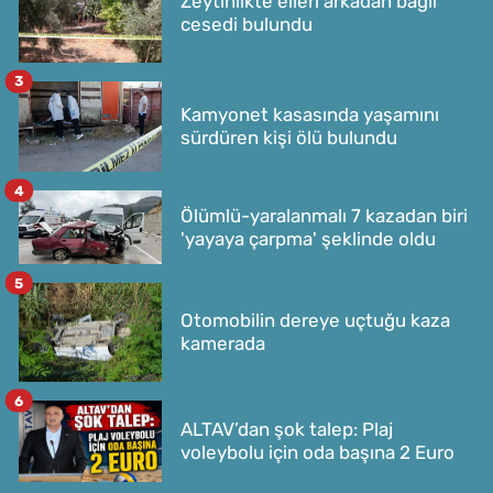
Zeytinlikte elleri arkadan bağlı
cesedi bulundu
3
Kamyonet kasasında yaşamını
sürdüren kişi ölü bulundu
4
Ölümlü-yaralanmalı 7 kazadan biri
'yayaya çarpma' şeklinde oldu
5
Otomobilin dereye uçtuğu kaza
kamerada
6
ALTAV’dan şok talep: Plaj
voleybolu için oda başına 2 Euro