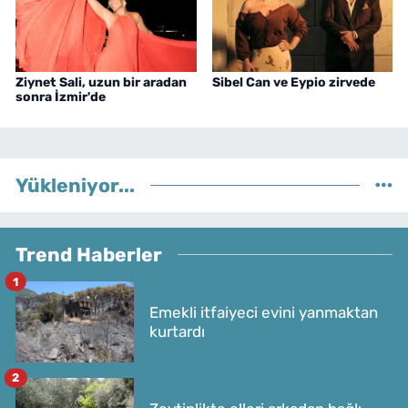
Ziynet Sali, uzun bir aradan
Sibel Can ve Eypio zirvede
sonra İzmir'de
Yükleniyor...
Trend Haberler
1
Emekli itfaiyeci evini yanmaktan
kurtardı
2