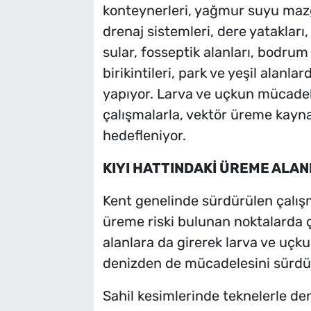
konteynerleri, yağmur suyu mazgal
drenaj sistemleri, dere yatakları, 
sular, fosseptik alanları, bodrum
birikintileri, park ve yeşil alanla
yapıyor. Larva ve uçkun mücadel
çalışmalarla, vektör üreme kaynak
hedefleniyor.
KIYI HATTINDAKİ ÜREME ALA
Kent genelinde sürdürülen çalışm
üreme riski bulunan noktalarda ç
alanlara da girerek larva ve uç
denizden de mücadelesini sürdü
Sahil kesimlerinde teknelerle den