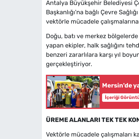
Antalya Büyükşehir Belediyesi Ç
Başkanlığı'na bağlı Çevre Sağlığ
vektörle mücadele çalışmaların
Doğu, batı ve merkez bölgelerde
yapan ekipler, halk sağlığını tehd
benzeri zararlılara karşı yıl boy
gerçekleştiriyor.
Mersin'de ya
İçeriği Görünt
ÜREME ALANLARI TEK TEK KO
Vektörle mücadele çalışmaları k