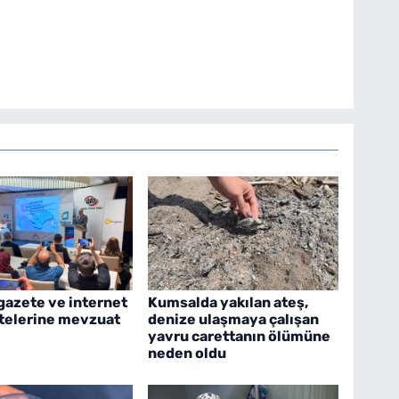
gazete ve internet
Kumsalda yakılan ateş,
itelerine mevzuat
denize ulaşmaya çalışan
yavru carettanın ölümüne
neden oldu