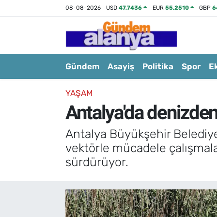
08-08-2026
USD
47,7436
EUR
55,2510
GBP
6
Gündem
Asayiş
Politika
Spor
E
YAŞAM
Antalya'da denizden
Antalya Büyükşehir Belediye
vektörle mücadele çalışmala
sürdürüyor.