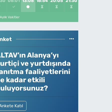
:30
06:01
13:08
16:54
20:05
21:30
Aylık Vakitler
nket
LTAV’ın Alanya’yı
urtiçi ve yurtdışında
anıtma faaliyetlerini
e kadar etkili
uluyorsunuz?
Ankete Katıl