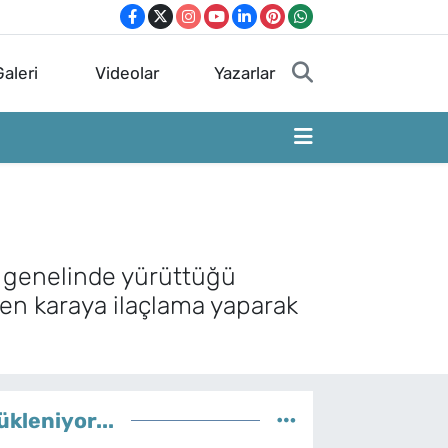
aleri
Videolar
Yazarlar
t genelinde yürüttüğü
den karaya ilaçlama yaparak
ükleniyor...