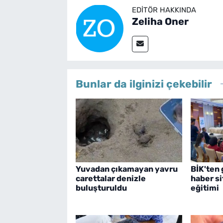
EDITÖR HAKKINDA
Zeliha Oner
Bunlar da ilginizi çekebilir
Yuvadan çıkamayan yavru
BİK'ten 
carettalar denizle
haber s
buluşturuldu
eğitimi