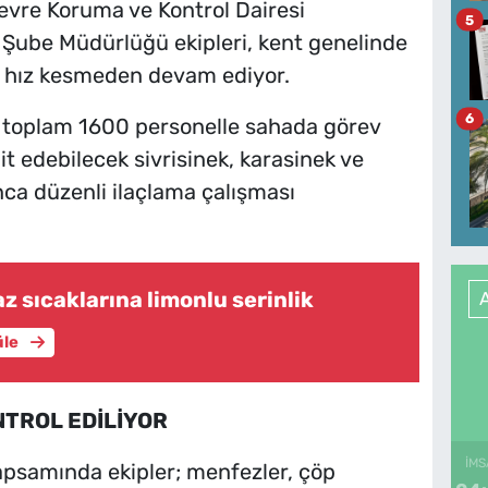
evre Koruma ve Kontrol Dairesi
5
ı Şube Müdürlüğü ekipleri, kent genelinde
a hız kesmeden devam ediyor.
6
 toplam 1600 personelle sahada görev
it edebilecek sivrisinek, karasinek ve
unca düzenli ilaçlama çalışması
z sıcaklarına limonlu serinlik
üle
NTROL EDİLİYOR
İMS
apsamında ekipler; menfezler, çöp