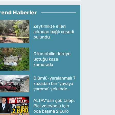
rend Haberler
Zeytinlikte elleri
arkadan bağlı cesedi
bulundu
Otomobilin dereye
uçtuğu kaza
kamerada
Ölümlü-yaralanmalı 7
kazadan biri 'yayaya
çarpma' şeklinde
oldu
ALTAV’dan şok talep:
Plaj voleybolu için
oda başına 2 Euro