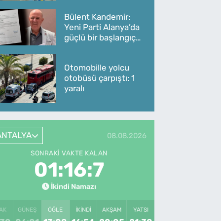
Bülent Kandemir:
Yeni Parti Alanya’da
güçlü bir başlangıç
yaptı
Otomobille yolcu
otobüsü çarpıştı: 1
yaralı
ANTALYA
08.08.2026
SONRAKI VAKTE KALAN
01:16:7
İkindi Namazı
AK
GÜNEŞ
ÖĞLE
İKINDI
AKŞAM
YATSI