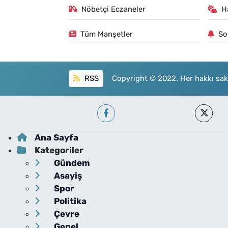
Nöbetçi Eczaneler
H
Tüm Manşetler
So
RSS
Copyright © 2022. Her hakkı sakl
Ana Sayfa
Kategoriler
Gündem
Asayiş
Spor
Politika
Çevre
Genel