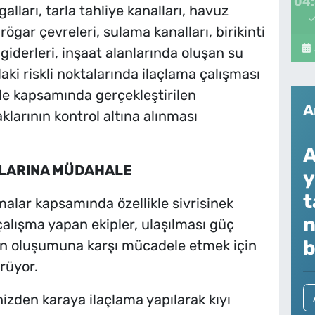
04
ları, tarla tahliye kanalları, havuz
rögar çevreleri, sulama kanalları, birikinti
 giderleri, inşaat alanlarında oluşan su
rdaki riskli noktalarında ilaçlama çalışması
e kapsamında gerçekleştirilen
A
larının kontrol altına alınması
A
NLARINA MÜDAHALE
y
t
alar kapsamında özellikle sivrisinek
n
alışma yapan ekipler, ulaşılması güç
b
kun oluşumuna karşı mücadele etmek için
rüyor.
izden karaya ilaçlama yapılarak kıyı