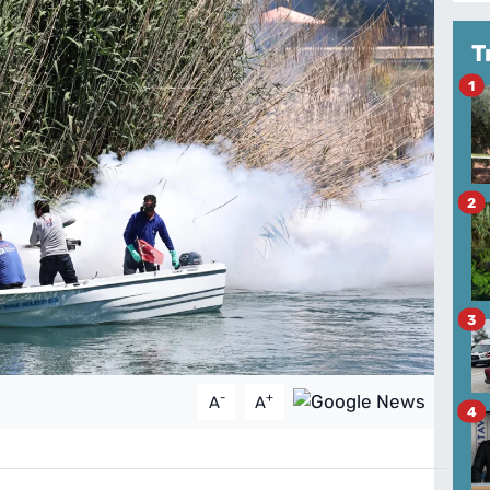
T
1
2
3
-
+
A
A
4