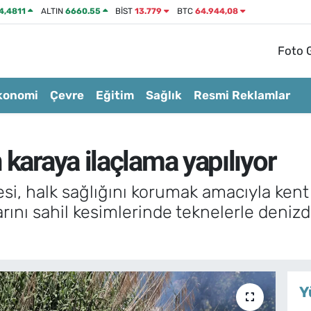
4,4811
ALTIN
6660.55
BİST
13.779
BTC
64.944,08
Foto G
konomi
Çevre
Eğitim
Sağlık
Resmi Reklamlar
 karaya ilaçlama yapılıyor
si, halk sağlığını korumak amacıyla ken
rını sahil kesimlerinde teknelerle deniz
Y