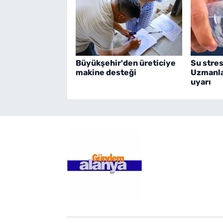
Büyükşehir'den üreticiye
Su stres
makine desteği
Uzmanla
uyarı