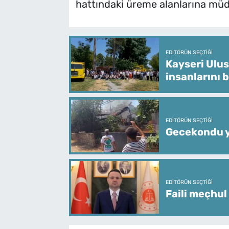
hattındaki üreme alanlarına müda
EDITÖRÜN SEÇTIĞI
Kayseri Ulus
insanlarını 
EDITÖRÜN SEÇTIĞI
Gecekondu y
EDITÖRÜN SEÇTIĞI
Faili meçhul