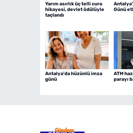
Yarım asırlık üç telli cura
Antalya
hikayesi, devlet ödülüyle
Günü etk
taçlandı
Antalya'da hüzünlü imza
ATM haz
günü
parayı b