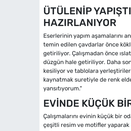
ÜTÜLENİP YAPIŞT
HAZIRLANIYOR
Eserlerinin yapım aşamalarını an
temin edilen çavdarlar önce kökle
getiriliyor. Çalışmadan önce ısla
düzgün hale getiriliyor. Daha son
kesiliyor ve tablolara yerleştiril
kaynatmak suretiyle de renk eld
yansıtıyorum."
EVİNDE KÜÇÜK Bİ
Çalışmalarını evinin küçük bir 
çeşitli resim ve motifler yaparak