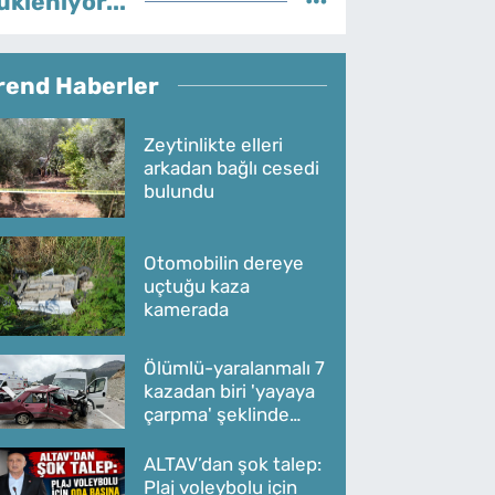
ükleniyor...
rend Haberler
Zeytinlikte elleri
arkadan bağlı cesedi
bulundu
Otomobilin dereye
uçtuğu kaza
kamerada
Ölümlü-yaralanmalı 7
kazadan biri 'yayaya
çarpma' şeklinde
oldu
ALTAV’dan şok talep:
Plaj voleybolu için