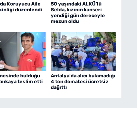
'da Koruyucu Aile
50 yaşındaki ALKÜ’lü
inliği düzenlendi
Selda, kızının kanseri
yendiği gün dereceyle
mezun oldu
nesinde bulduğu
Antalya'da alıcı bulamadığı
ankaya teslim etti
4 ton domatesi ücretsiz
dağıttı