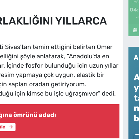
İMS
04
RLAKLIĞINI YILLARCA
 Sivas'tan temin ettiğini belirten Ömer
lliğini şöyle anlatarak, “Anadolu'da en
A
ar. İçinde fosfor bulunduğu için uzun yıllar
 resim yapmaya çok uygun, elastik bir
A
çin sapları oradan getiriyorum.
y
duğu için kimse bu işle uğraşmıyor" dedi.
t
n
ığına ömrünü adadı
b
üle