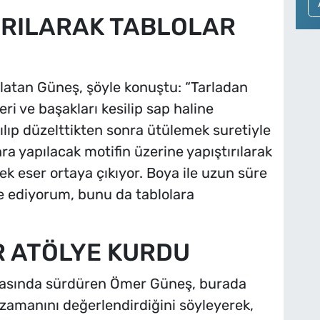
IRILARAK TABLOLAR
latan Güneş, şöyle konuştu: “Tarladan
ri ve başakları kesilip sap haline
tılıp düzelttikten sonra ütülemek suretiyle
ra yapılacak motifin üzerine yapıştırılarak
erek eser ortaya çıkıyor. Boya ile uzun süre
e ediyorum, bunu da tablolara
R ATÖLYE KURDU
odasında sürdüren Ömer Güneş, burada
 zamanını değerlendirdiğini söyleyerek,