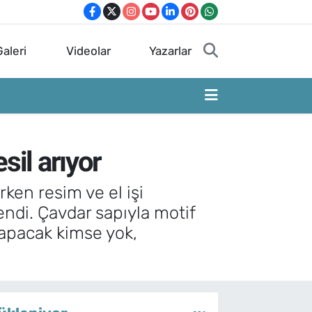
aleri
Videolar
Yazarlar
sil arıyor
en resim ve el işi
di. Çavdar sapıyla motif
yapacak kimse yok,