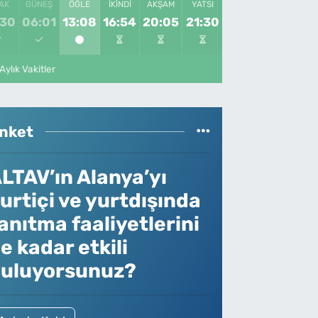
AK
GÜNEŞ
ÖĞLE
İKINDI
AKŞAM
YATSI
:30
06:01
13:08
16:54
20:05
21:30
Aylık Vakitler
nket
LTAV’ın Alanya’yı
urtiçi ve yurtdışında
anıtma faaliyetlerini
e kadar etkili
uluyorsunuz?