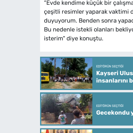
“Evde kendime küçük bir çalışm
çeşitli resimler yaparak vaktim
duyuyorum. Benden sonra yapaca
Bu nedenle istekli olanları bekl
isterim" diye konuştu.
EDITÖRÜN SEÇTIĞI
Kayseri Ulus
insanlarını 
EDITÖRÜN SEÇTIĞI
Gecekondu y