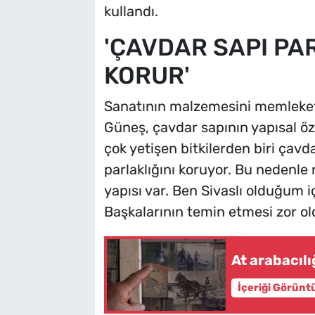
kullandı.
'ÇAVDAR SAPI PA
KORUR'
Sanatının malzemesini memleketi
Güneş, çavdar sapının yapısal öze
çok yetişen bitkilerden biri çavd
parlaklığını koruyor. Bu nedenle
yapısı var. Ben Sivaslı olduğum i
Başkalarının temin etmesi zor ol
At arabacıl
İçeriği Görünt