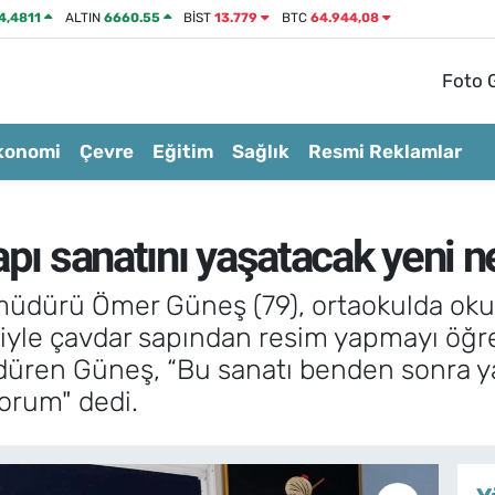
4,4811
ALTIN
6660.55
BİST
13.779
BTC
64.944,08
Foto G
konomi
Çevre
Eğitim
Sağlık
Resmi Reklamlar
pı sanatını yaşatacak yeni ne
üdürü Ömer Güneş (79), ortaokulda okurk
yle çavdar sapından resim yapmayı öğren
rdüren Güneş, “Bu sanatı benden sonra 
orum" dedi.