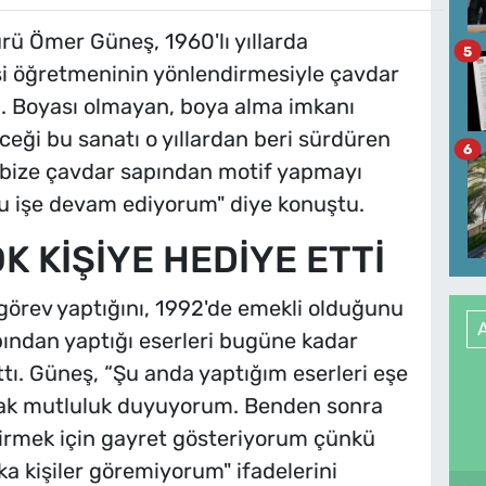
ü Ömer Güneş, 1960'lı yıllarda
5
işi öğretmeninin yönlendirmesiyle çavdar
. Boyası olmayan, boya alma imkanı
eği bu sanatı o yıllardan beri sürdüren
6
bize çavdar sapından motif yapmayı
 bu işe devam ediyorum" diye konuştu.
K KİŞİYE HEDİYE ETTİ
 görev yaptığını, 1992'de emekli olduğunu
ndan yaptığı eserleri bugüne kadar
attı. Güneş, “Şu anda yaptığım eserleri eşe
rak mutluluk duyuyorum. Benden sonra
irmek için gayret gösteriyorum çünkü
a kişiler göremiyorum" ifadelerini