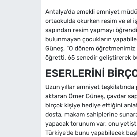
Antalya'da emekli emniyet müdür
ortaokulda okurken resim ve el 
sapından resim yapmayı öğrendi
bulunmayan çocukların yapabilec
Güneş, “O dönem öğretmenimiz 
öğretti. 65 senedir geliştirerek
ESERLERİNİ BİRÇO
Uzun yıllar emniyet teşkilatında
aktaran Ömer Güneş, çavdar sapı
birçok kişiye hediye ettiğini anl
dosta, makam sahiplerine suna
yapacak torunum var, onu yetişt
Türkiye'de bunu yapabilecek başk