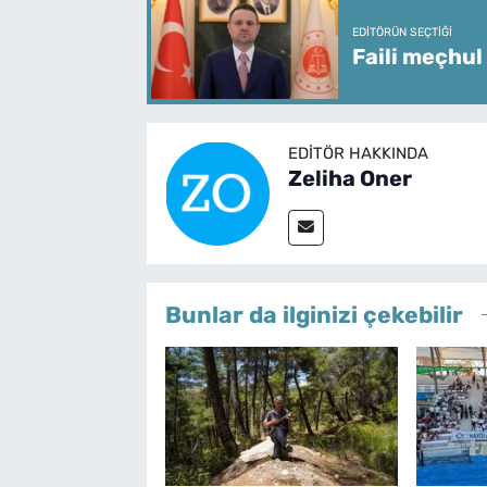
EDITÖRÜN SEÇTIĞI
Faili meçhul
EDITÖR HAKKINDA
Zeliha Oner
Bunlar da ilginizi çekebilir