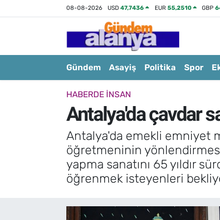
08-08-2026
USD
47,7436
EUR
55,2510
GBP
6
Gündem
Asayiş
Politika
Spor
E
HABERDE INSAN
Antalya'da çavdar sa
Antalya'da emekli emniyet m
öğretmeninin yönlendirmesi
yapma sanatını 65 yıldır sü
öğrenmek isteyenleri bekliy