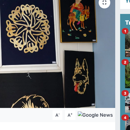
Y
T
1
2
3
-
+
A
A
4