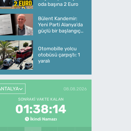
oda başına 2 Euro
Bülent Kandemir:
Yeni Parti Alanya’da
güçlü bir başlangıç
yaptı
Otomobille yolcu
otobüsü çarpıştı: 1
yaralı
ANTALYA
08.08.2026
SONRAKI VAKTE KALAN
01:38:14
İkindi Namazı